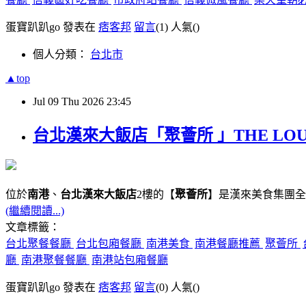
蛋寶趴趴go 發表在
痞客邦
留言
(1)
人氣(
)
個人分類：
台北市
▲top
Jul
09
Thu
2026
23:45
台北漢來大飯店「聚薈所 」THE LO
位於
南港
、
台北漢來大飯店
2樓的【
聚薈所
】是漢來美食集團全
(繼續閱讀...)
文章標籤：
台北聚餐餐廳
台北包廂餐廳
南港美食
南港餐廳推薦
聚薈所
廳
南港聚餐餐廳
南港站包廂餐廳
蛋寶趴趴go 發表在
痞客邦
留言
(0)
人氣(
)