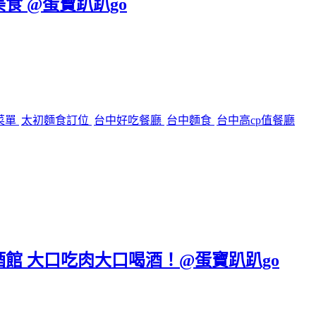
美食 @蛋寶趴趴go
菜單
太初麵食訂位
台中好吃餐廳
台中麵食
台中高cp值餐廳
區餐酒館 大口吃肉大口喝酒！@蛋寶趴趴go