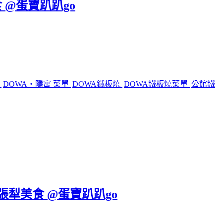
 @蛋寶趴趴go
燒
DOWA・隱寓 菜單
DOWA鐵板燒
DOWA鐵板燒菜單
公館鐵
六張犁美食 @蛋寶趴趴go