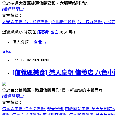
位於捷運
大安區
捷運
信義安和
、
六張犁站
附近的
(繼續閱讀...)
文章標籤：
大安區美食
台北約會餐廳
台北慶生餐廳
台北包廂餐廳
六張
蛋寶趴趴go 發表在
痞客邦
留言
(0)
人氣(
)
個人分類：
台北市
▲top
Feb
03
Tue
2026
00:00
[信義區美食] 樂天皇朝 信義店 八色
位於
台北信義區
、
微風信義
百貨4樓、新加坡的中餐品牌
(繼續閱讀...)
文章標籤：
信義區美食
信義區餐廳
樂天皇朝
市政府站美食
樂天皇朝信
餐廳
信義區好吃餐廳
市政府站餐廳
信義微風餐廳
樂天皇朝