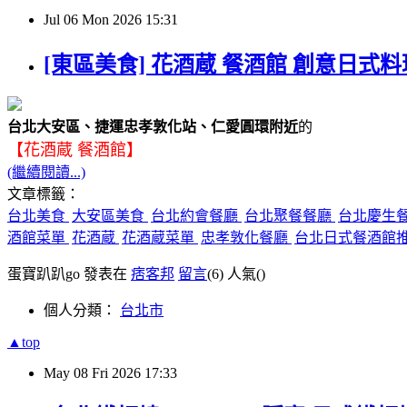
Jul
06
Mon
2026
15:31
[東區美食] 花酒蔵 餐酒館 創意日式
台北大安區、捷運忠孝敦化站、仁愛圓環附近
的
【花酒蔵 餐酒館】
(繼續閱讀...)
文章標籤：
台北美食
大安區美食
台北約會餐廳
台北聚餐餐廳
台北慶生
酒館菜單
花酒蔵
花酒蔵菜單
忠孝敦化餐廳
台北日式餐酒館
蛋寶趴趴go 發表在
痞客邦
留言
(6)
人氣(
)
個人分類：
台北市
▲top
May
08
Fri
2026
17:33