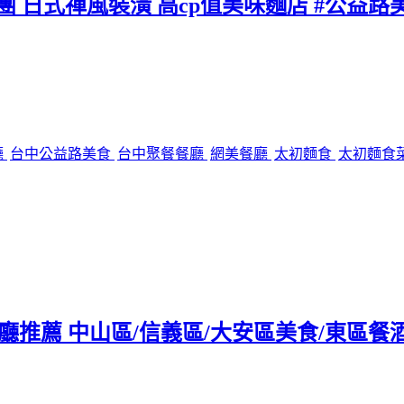
團 日式禪風裝潢 高cp值美味麵店 #公益路
廳
台中公益路美食
台中聚餐餐廳
網美餐廳
太初麵食
太初麵食
tro餐廳推薦 中山區/信義區/大安區美食/東