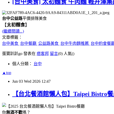
[台中美食] 太初麵食 牛肉麵 輕井澤集
台中公益路
平價排隊美食
【
太初麵食
】
(繼續閱讀...)
文章標籤：
台中美食
台中餐廳
公益路美食
台中牛肉麵推薦
台中約會餐
蛋寶趴趴go 發表在
痞客邦
留言
(0)
人氣(
)
個人分類：
台中
▲top
Jun
03
Wed
2026
12:47
【台北餐酒館懶人包】Taipei Bis
你
無酒不歡
嗎？