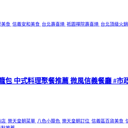
犁美食
信義安和美食
台北壽喜燒
祇園禪院壽喜燒
台北頂級火
小籠包 中式料理聚餐推薦 微風信義餐廳 #市
義店
樂天皇朝菜單
八色小籠色
樂天皇朝訂位
信義區百貨美食
必點推薦