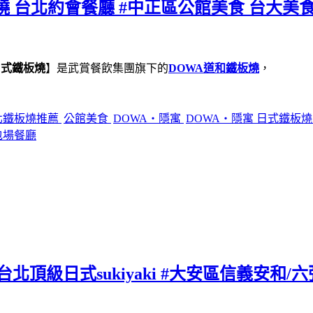
燒 台北約會餐廳 #中正區公館美食 台大美食
日式鐵板燒
】是武賞餐飲集團旗下的
DOWA道和鐵板燒
，
北鐵板燒推薦
公館美食
DOWA・隱寓
DOWA・隱寓 日式鐵板
包場餐廳
北頂級日式sukiyaki #大安區信義安和/