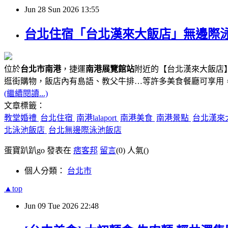
Jun
28
Sun
2026
13:55
台北住宿「台北漢來大飯店」無邊際泳池、
位於
台北市南港
，捷運
南港展覽館站
附近的【台北漢來大飯店】
逛街購物，飯店內有島語、教父牛排…等許多美食餐廳可享用
(繼續閱讀...)
文章標籤：
教堂婚禮
台北住宿
南港lalaport
南港美食
南港景點
台北漢來
北泳池飯店
台北無邊際泳池飯店
蛋寶趴趴go 發表在
痞客邦
留言
(0)
人氣(
)
個人分類：
台北市
▲top
Jun
09
Tue
2026
22:48