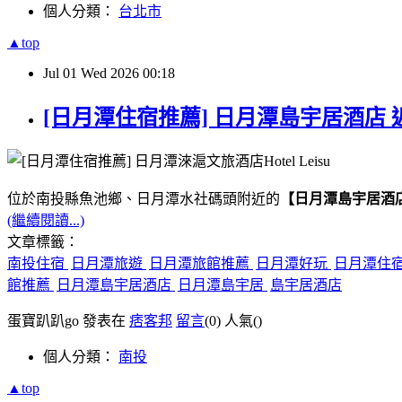
個人分類：
台北市
▲top
Jul
01
Wed
2026
00:18
[日月潭住宿推薦] 日月潭島宇居酒店 
位於南投縣魚池鄉、日月潭水社碼頭附近的
【日月潭島宇居酒
(繼續閱讀...)
文章標籤：
南投住宿
日月潭旅遊
日月潭旅館推薦
日月潭好玩
日月潭住
館推薦
日月潭島宇居酒店
日月潭島宇居
島宇居酒店
蛋寶趴趴go 發表在
痞客邦
留言
(0)
人氣(
)
個人分類：
南投
▲top