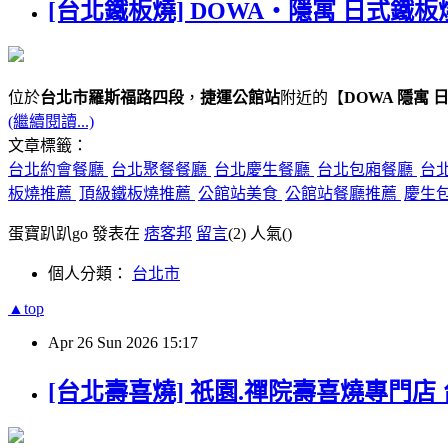
[台北鐵板燒] DOWA・隱寓 日式鐵板
位於
台北市羅斯福路四段
，
捷運公館站
附近的【
DOWA 隱寓 
(繼續閱讀...)
文章標籤：
台北約會餐廳
台北聚餐餐廳
台北慶生餐廳
台北包廂餐廳
台
板燒推薦
頂級鐵板燒推薦
公館站美食
公館站餐廳推薦
慶生
蛋寶趴趴go 發表在
痞客邦
留言
(2)
人氣(
)
個人分類：
台北市
▲top
Apr
26
Sun
2026
15:17
[台北壽喜燒] 祇園.禪院壽喜燒專門店 台