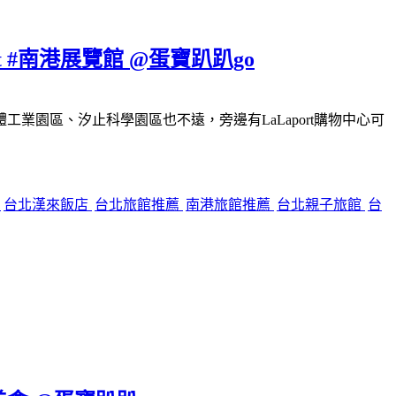
#南港展覽館 @蛋寶趴趴go
園區、汐止科學園區也不遠，旁邊有LaLaport購物中心可
餐
台北漢來飯店
台北旅館推薦
南港旅館推薦
台北親子旅館
台