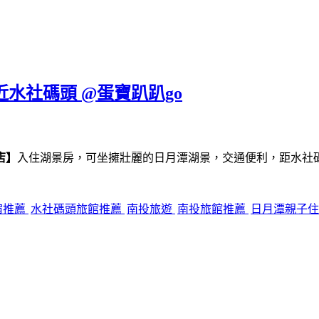
近水社碼頭 @蛋寶趴趴go
店】
入住湖景房，可坐擁壯麗的日月潭湖景，交通便利，距水社
宿推薦
水社碼頭旅館推薦
南投旅遊
南投旅館推薦
日月潭親子