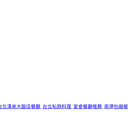
台北漢來大飯店餐廳
台北私廚料理
宴會餐廳推薦
南港包廂餐