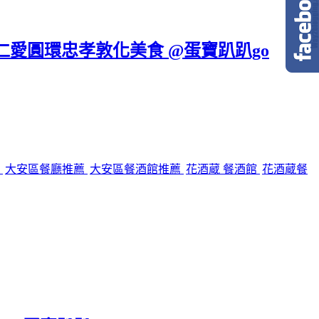
區仁愛圓環忠孝敦化美食 @蛋寶趴趴go
館
大安區餐廳推薦
大安區餐酒館推薦
花酒蔵 餐酒館
花酒蔵餐