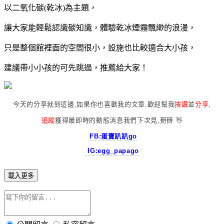
以二氧化碳(乾冰)為主題，
讓大家能輕鬆認識碳知識，體驗乾冰煙霧飄緲的浪漫，
只是整個館裡面的空間很小，設施也比較適合大小孩，
建議帶小小孩的可先跳過，推薦給大家！
今天的分享就到這邊,如果你也喜歡我的文章,歡迎幫我
按讚
並
分享
,
追蹤
獲得最即時的動態消息我們下次見,掰掰 👋
️
FB:蛋寶趴趴go
IG:egg_papago
載入更多