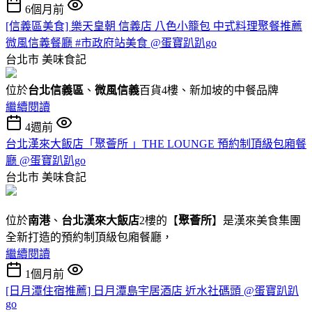
6個月前
[信義區美食] 樂天皇朝 信義店 八色小籠包 中式料理聚餐推薦
微風信義餐廳 #市政府站美食 @蛋寶趴趴go
台北市
美味食記
位於
台北信義區
、
微風信義
百貨4樓、新加坡的中餐品牌
繼續閱讀
4週前
台北漢來大飯店「聚薈所 」THE LOUNGE 預約制頂級包廂餐
廳 @蛋寶趴趴go
台北市
美味食記
位於
南港
、
台北漢來大飯店
2樓的【
聚薈所
】是漢來美食集團
全新打造的預約制頂級包廂餐廳，
繼續閱讀
1個月前
[日月潭住宿推薦] 日月潭島宇居酒店 近水社碼頭 @蛋寶趴趴
go