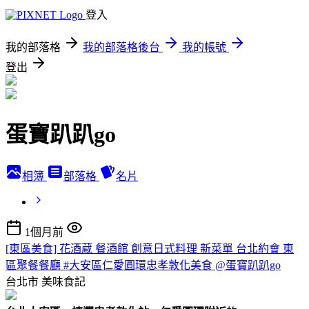
登入
我的部落格
我的部落格後台
我的帳號
登出
蛋寶趴趴go
相簿
部落格
名片
1個月前
[東區美食] 花酒蔵 餐酒館 創意日式料理 新菜單 台北約會 東
區聚餐餐廳 #大安區仁愛圓環忠孝敦化美食 @蛋寶趴趴go
台北市
美味食記