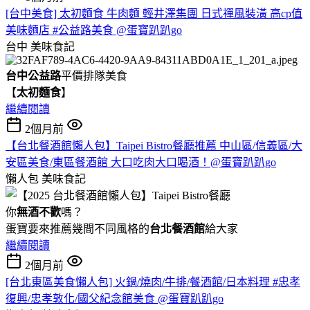
[台中美食] 太初麵食 牛肉麵 輕井澤集團 日式禪風裝潢 高cp值
美味麵店 #公益路美食 @蛋寶趴趴go
台中
美味食記
台中公益路
平價排隊美食
【
太初麵食
】
繼續閱讀
2個月前
【台北餐酒館懶人包】Taipei Bistro餐廳推薦 中山區/信義區/大
安區美食/東區餐酒館 大口吃肉大口喝酒！@蛋寶趴趴go
懶人包
美味食記
你
無酒不歡
嗎？
蛋寶要來推薦幾間不同風格的
台北
餐酒館
給大家
繼續閱讀
2個月前
[台北東區美食懶人包] 火鍋/燒肉/牛排/餐酒館/日本料理 #忠孝
復興/忠孝敦化/國父紀念館美食 @蛋寶趴趴go