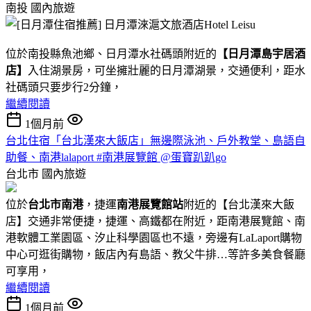
南投
國內旅遊
位於南投縣魚池鄉、日月潭水社碼頭附近的
【日月潭島宇居酒
店】
入住湖景房，可坐擁壯麗的日月潭湖景，交通便利，距水
社碼頭只要步行2分鐘，
繼續閱讀
1個月前
台北住宿「台北漢來大飯店」無邊際泳池、戶外教堂、島語自
助餐、南港lalaport #南港展覽館 @蛋寶趴趴go
台北市
國內旅遊
位於
台北市南港
，捷運
南港展覽館站
附近的【台北漢來大飯
店】交通非常便捷，捷運、高鐵都在附近，距南港展覽館、南
港軟體工業園區、汐止科學園區也不遠，旁邊有LaLaport購物
中心可逛街購物，飯店內有島語、教父牛排…等許多美食餐廳
可享用，
繼續閱讀
1個月前