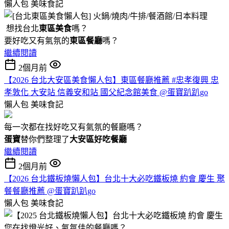
懶人包
美味食記
想找台北
東區美食
嗎？
要好吃又有氣氛的
東區餐廳
嗎？
繼續閱讀
2個月前
【2026 台北大安區美食懶人包】東區餐廳推薦 #忠孝復興 忠
孝敦化 大安站 信義安和站 國父紀念館美食 @蛋寶趴趴go
懶人包
美味食記
每一次都在找好吃又有氣氛的餐廳嗎？
蛋寶
替你們整理了
大安區好吃餐廳
繼續閱讀
2個月前
【2026 台北鐵板燒懶人包】台北十大必吃鐵板燒 約會 慶生 聚
餐餐廳推薦 @蛋寶趴趴go
懶人包
美味食記
您在找燈光好、氣氛佳的餐廳嗎？