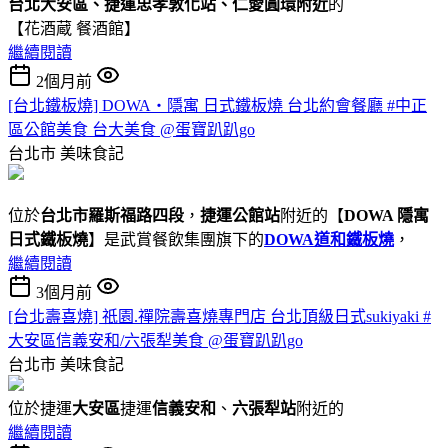
台北大安區、捷運忠孝敦化站、仁愛圓環附近
的
【花酒蔵 餐酒館】
繼續閱讀
2個月前
[台北鐵板燒] DOWA・隱寓 日式鐵板燒 台北約會餐廳 #中正
區公館美食 台大美食 @蛋寶趴趴go
台北市
美味食記
位於
台北市羅斯福路四段
，
捷運公館站
附近的【
DOWA 隱寓
日式鐵板燒
】是武賞餐飲集團旗下的
DOWA道和鐵板燒
，
繼續閱讀
3個月前
[台北壽喜燒] 祇園.禪院壽喜燒專門店 台北頂級日式sukiyaki #
大安區信義安和/六張犁美食 @蛋寶趴趴go
台北市
美味食記
位於捷運
大安區
捷運
信義安和
、
六張犁站
附近的
繼續閱讀