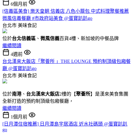
6個月前
[信義區美食] 樂天皇朝 信義店 八色小籠包 中式料理聚餐推薦
微風信義餐廳 #市政府站美食 @蛋寶趴趴go
台北市
美味食記
位於
台北信義區
、
微風信義
百貨4樓、新加坡的中餐品牌
繼續閱讀
4週前
台北漢來大飯店「聚薈所 」THE LOUNGE 預約制頂級包廂餐
廳 @蛋寶趴趴go
台北市
美味食記
位於
南港
、
台北漢來大飯店
2樓的【
聚薈所
】是漢來美食集團
全新打造的預約制頂級包廂餐廳，
繼續閱讀
1個月前
[日月潭住宿推薦] 日月潭島宇居酒店 近水社碼頭 @蛋寶趴趴
go