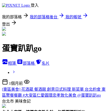
登入
我的部落格
我的部落格後台
我的帳號
登出
蛋寶趴趴go
相簿
部落格
名片
1個月前
[東區美食] 花酒蔵 餐酒館 創意日式料理 新菜單 台北約會 東
區聚餐餐廳 #大安區仁愛圓環忠孝敦化美食 @蛋寶趴趴go
台北市
美味食記