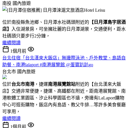
南投
國內旅遊
位於南投縣魚池鄉、日月潭水社碼頭附近的
【日月潭島宇居酒
店】
入住湖景房，可坐擁壯麗的日月潭湖景，交通便利，距水
社碼頭只要步行2分鐘，
繼續閱讀
1個月前
台北住宿「台北漢來大飯店」無邊際泳池、戶外教堂、島語自
助餐、南港lalaport #南港展覽館 @蛋寶趴趴go
台北市
國內旅遊
位於
台北市南港
，捷運
南港展覽館站
附近的【台北漢來大飯
店】交通非常便捷，捷運、高鐵都在附近，距南港展覽館、南
港軟體工業園區、汐止科學園區也不遠，旁邊有LaLaport購物
中心可逛街購物，飯店內有島語、教父牛排…等許多美食餐廳
可享用，
繼續閱讀
1個月前