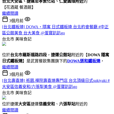
台北大安區、捷運忠孝敦化站、仁愛圓環附近
的
【花酒蔵 餐酒館】
繼續閱讀
3個月前
[台北鐵板燒] DOWA・隱寓 日式鐵板燒 台北約會餐廳 #中正
區公館美食 台大美食 @蛋寶趴趴go
台北市
美味食記
位於
台北市羅斯福路四段
，
捷運公館站
附近的【
DOWA 隱寓
日式鐵板燒
】是武賞餐飲集團旗下的
DOWA道和鐵板燒
，
繼續閱讀
3個月前
[台北壽喜燒] 祇園.禪院壽喜燒專門店 台北頂級日式sukiyaki #
大安區信義安和/六張犁美食 @蛋寶趴趴go
台北市
美味食記
位於捷運
大安區
捷運
信義安和
、
六張犁站
附近的
繼續閱讀