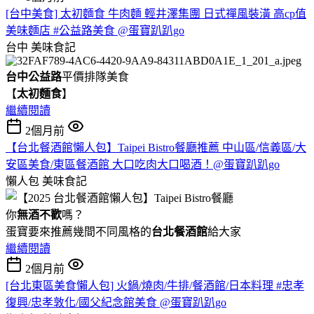
[台中美食] 太初麵食 牛肉麵 輕井澤集團 日式禪風裝潢 高cp值
美味麵店 #公益路美食 @蛋寶趴趴go
台中
美味食記
台中公益路
平價排隊美食
【
太初麵食
】
繼續閱讀
2個月前
【台北餐酒館懶人包】Taipei Bistro餐廳推薦 中山區/信義區/大
安區美食/東區餐酒館 大口吃肉大口喝酒！@蛋寶趴趴go
懶人包
美味食記
你
無酒不歡
嗎？
蛋寶要來推薦幾間不同風格的
台北
餐酒館
給大家
繼續閱讀
2個月前
[台北東區美食懶人包] 火鍋/燒肉/牛排/餐酒館/日本料理 #忠孝
復興/忠孝敦化/國父紀念館美食 @蛋寶趴趴go