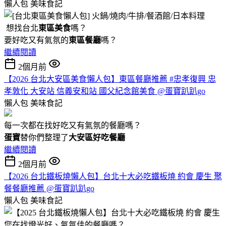
懶人包
美味食記
想找台北
東區美食
嗎？
要好吃又有氣氛的
東區餐廳
嗎？
繼續閱讀
2個月前
【2026 台北大安區美食懶人包】東區餐廳推薦 #忠孝復興 忠
孝敦化 大安站 信義安和站 國父紀念館美食 @蛋寶趴趴go
懶人包
美味食記
每一次都在找好吃又有氣氛的餐廳嗎？
蛋寶
替你們整理了
大安區好吃餐廳
繼續閱讀
2個月前
【2026 台北鐵板燒懶人包】台北十大必吃鐵板燒 約會 慶生 聚
餐餐廳推薦 @蛋寶趴趴go
懶人包
美味食記
您在找燈光好、氣氛佳的餐廳嗎？