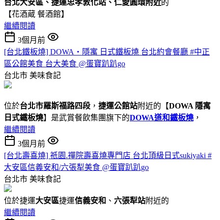
台北大安區、捷運忠孝敦化站、仁愛圓環附近
的
【花酒蔵 餐酒館】
繼續閱讀
3個月前
[台北鐵板燒] DOWA・隱寓 日式鐵板燒 台北約會餐廳 #中正
區公館美食 台大美食 @蛋寶趴趴go
台北市
美味食記
位於
台北市羅斯福路四段
，
捷運公館站
附近的【
DOWA 隱寓
日式鐵板燒
】是武賞餐飲集團旗下的
DOWA道和鐵板燒
，
繼續閱讀
3個月前
[台北壽喜燒] 祇園.禪院壽喜燒專門店 台北頂級日式sukiyaki #
大安區信義安和/六張犁美食 @蛋寶趴趴go
台北市
美味食記
位於捷運
大安區
捷運
信義安和
、
六張犁站
附近的
繼續閱讀