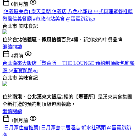
6個月前
[信義區美食] 樂天皇朝 信義店 八色小籠包 中式料理聚餐推薦
微風信義餐廳 #市政府站美食 @蛋寶趴趴go
台北市
美味食記
位於
台北信義區
、
微風信義
百貨4樓、新加坡的中餐品牌
繼續閱讀
4週前
台北漢來大飯店「聚薈所 」THE LOUNGE 預約制頂級包廂餐
廳 @蛋寶趴趴go
台北市
美味食記
位於
南港
、
台北漢來大飯店
2樓的【
聚薈所
】是漢來美食集團
全新打造的預約制頂級包廂餐廳，
繼續閱讀
1個月前
[日月潭住宿推薦] 日月潭島宇居酒店 近水社碼頭 @蛋寶趴趴
go