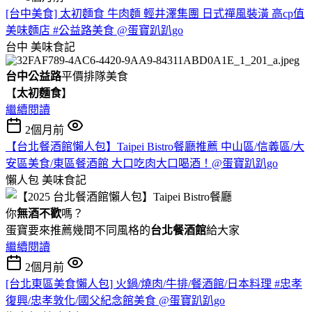
[台中美食] 太初麵食 牛肉麵 輕井澤集團 日式禪風裝潢 高cp值
美味麵店 #公益路美食 @蛋寶趴趴go
台中
美味食記
台中公益路
平價排隊美食
【
太初麵食
】
繼續閱讀
2個月前
【台北餐酒館懶人包】Taipei Bistro餐廳推薦 中山區/信義區/大
安區美食/東區餐酒館 大口吃肉大口喝酒！@蛋寶趴趴go
懶人包
美味食記
你
無酒不歡
嗎？
蛋寶要來推薦幾間不同風格的
台北
餐酒館
給大家
繼續閱讀
2個月前
[台北東區美食懶人包] 火鍋/燒肉/牛排/餐酒館/日本料理 #忠孝
復興/忠孝敦化/國父紀念館美食 @蛋寶趴趴go