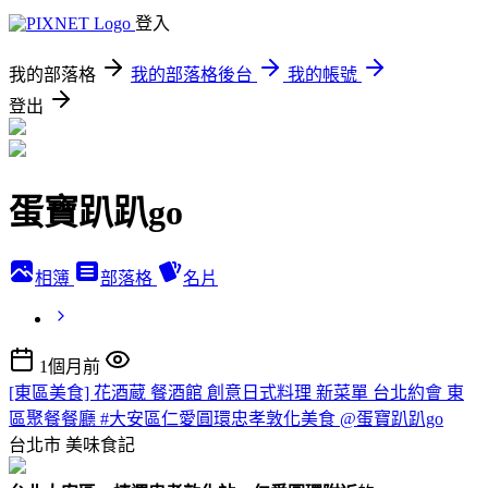
登入
我的部落格
我的部落格後台
我的帳號
登出
蛋寶趴趴go
相簿
部落格
名片
1個月前
[東區美食] 花酒蔵 餐酒館 創意日式料理 新菜單 台北約會 東
區聚餐餐廳 #大安區仁愛圓環忠孝敦化美食 @蛋寶趴趴go
台北市
美味食記