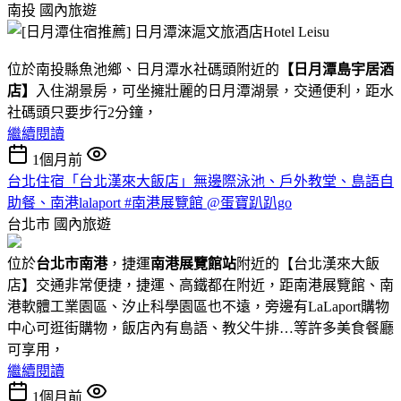
南投
國內旅遊
位於南投縣魚池鄉、日月潭水社碼頭附近的
【日月潭島宇居酒
店】
入住湖景房，可坐擁壯麗的日月潭湖景，交通便利，距水
社碼頭只要步行2分鐘，
繼續閱讀
1個月前
台北住宿「台北漢來大飯店」無邊際泳池、戶外教堂、島語自
助餐、南港lalaport #南港展覽館 @蛋寶趴趴go
台北市
國內旅遊
位於
台北市南港
，捷運
南港展覽館站
附近的【台北漢來大飯
店】交通非常便捷，捷運、高鐵都在附近，距南港展覽館、南
港軟體工業園區、汐止科學園區也不遠，旁邊有LaLaport購物
中心可逛街購物，飯店內有島語、教父牛排…等許多美食餐廳
可享用，
繼續閱讀
1個月前