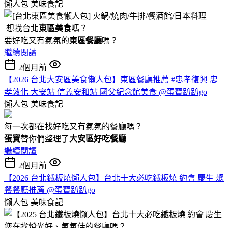
懶人包
美味食記
想找台北
東區美食
嗎？
要好吃又有氣氛的
東區餐廳
嗎？
繼續閱讀
2個月前
【2026 台北大安區美食懶人包】東區餐廳推薦 #忠孝復興 忠
孝敦化 大安站 信義安和站 國父紀念館美食 @蛋寶趴趴go
懶人包
美味食記
每一次都在找好吃又有氣氛的餐廳嗎？
蛋寶
替你們整理了
大安區好吃餐廳
繼續閱讀
2個月前
【2026 台北鐵板燒懶人包】台北十大必吃鐵板燒 約會 慶生 聚
餐餐廳推薦 @蛋寶趴趴go
懶人包
美味食記
您在找燈光好、氣氛佳的餐廳嗎？