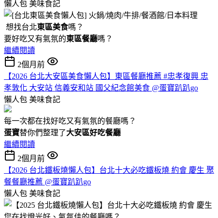
懶人包
美味食記
想找台北
東區美食
嗎？
要好吃又有氣氛的
東區餐廳
嗎？
繼續閱讀
2個月前
【2026 台北大安區美食懶人包】東區餐廳推薦 #忠孝復興 忠
孝敦化 大安站 信義安和站 國父紀念館美食 @蛋寶趴趴go
懶人包
美味食記
每一次都在找好吃又有氣氛的餐廳嗎？
蛋寶
替你們整理了
大安區好吃餐廳
繼續閱讀
2個月前
【2026 台北鐵板燒懶人包】台北十大必吃鐵板燒 約會 慶生 聚
餐餐廳推薦 @蛋寶趴趴go
懶人包
美味食記
您在找燈光好、氣氛佳的餐廳嗎？