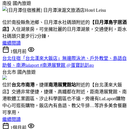
南投
國內旅遊
位於南投縣魚池鄉、日月潭水社碼頭附近的
【日月潭島宇居酒
店】
入住湖景房，可坐擁壯麗的日月潭湖景，交通便利，距水
社碼頭只要步行2分鐘，
繼續閱讀
1個月前
台北住宿「台北漢來大飯店」無邊際泳池、戶外教堂、島語自
助餐、南港lalaport #南港展覽館 @蛋寶趴趴go
台北市
國內旅遊
位於
台北市南港
，捷運
南港展覽館站
附近的【台北漢來大飯
店】交通非常便捷，捷運、高鐵都在附近，距南港展覽館、南
港軟體工業園區、汐止科學園區也不遠，旁邊有LaLaport購物
中心可逛街購物，飯店內有島語、教父牛排…等許多美食餐廳
可享用，
繼續閱讀
1個月前