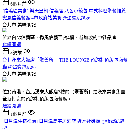
6個月前
[信義區美食] 樂天皇朝 信義店 八色小籠包 中式料理聚餐推薦
微風信義餐廳 #市政府站美食 @蛋寶趴趴go
台北市
美味食記
位於
台北信義區
、
微風信義
百貨4樓、新加坡的中餐品牌
繼續閱讀
4週前
台北漢來大飯店「聚薈所 」THE LOUNGE 預約制頂級包廂餐
廳 @蛋寶趴趴go
台北市
美味食記
位於
南港
、
台北漢來大飯店
2樓的【
聚薈所
】是漢來美食集團
全新打造的預約制頂級包廂餐廳，
繼續閱讀
1個月前
[日月潭住宿推薦] 日月潭島宇居酒店 近水社碼頭 @蛋寶趴趴
go