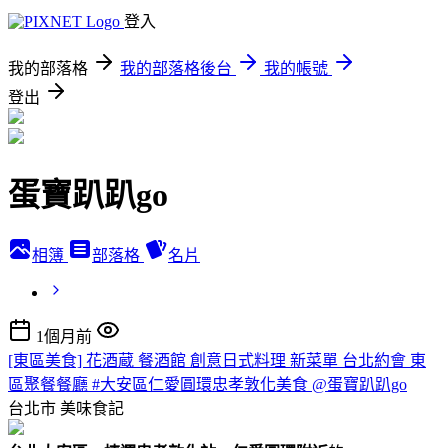
登入
我的部落格
我的部落格後台
我的帳號
登出
蛋寶趴趴go
相簿
部落格
名片
1個月前
[東區美食] 花酒蔵 餐酒館 創意日式料理 新菜單 台北約會 東
區聚餐餐廳 #大安區仁愛圓環忠孝敦化美食 @蛋寶趴趴go
台北市
美味食記