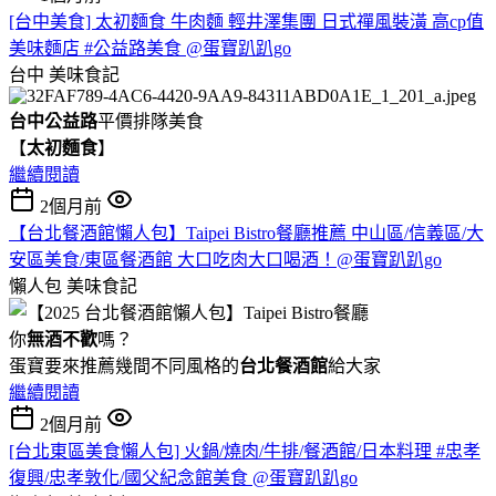
[台中美食] 太初麵食 牛肉麵 輕井澤集團 日式禪風裝潢 高cp值
美味麵店 #公益路美食 @蛋寶趴趴go
台中
美味食記
台中公益路
平價排隊美食
【
太初麵食
】
繼續閱讀
2個月前
【台北餐酒館懶人包】Taipei Bistro餐廳推薦 中山區/信義區/大
安區美食/東區餐酒館 大口吃肉大口喝酒！@蛋寶趴趴go
懶人包
美味食記
你
無酒不歡
嗎？
蛋寶要來推薦幾間不同風格的
台北
餐酒館
給大家
繼續閱讀
2個月前
[台北東區美食懶人包] 火鍋/燒肉/牛排/餐酒館/日本料理 #忠孝
復興/忠孝敦化/國父紀念館美食 @蛋寶趴趴go