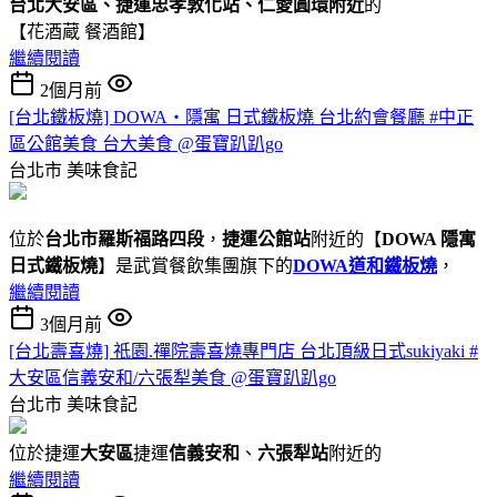
台北大安區、捷運忠孝敦化站、仁愛圓環附近
的
【花酒蔵 餐酒館】
繼續閱讀
2個月前
[台北鐵板燒] DOWA・隱寓 日式鐵板燒 台北約會餐廳 #中正
區公館美食 台大美食 @蛋寶趴趴go
台北市
美味食記
位於
台北市羅斯福路四段
，
捷運公館站
附近的【
DOWA 隱寓
日式鐵板燒
】是武賞餐飲集團旗下的
DOWA道和鐵板燒
，
繼續閱讀
3個月前
[台北壽喜燒] 祇園.禪院壽喜燒專門店 台北頂級日式sukiyaki #
大安區信義安和/六張犁美食 @蛋寶趴趴go
台北市
美味食記
位於捷運
大安區
捷運
信義安和
、
六張犁站
附近的
繼續閱讀