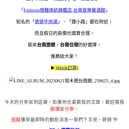
「
Fashions微醺南紡旗艦店 台南音樂餐酒館
」
知名的「
億哥牛肉湯
」、「狸小路」都在附近，
而且假日的房價也還算合理，
是來
台南旅遊
、
台南住宿
的好選擇，
推薦給大家！
▶️
(klook訂房)
今天的分享就到這邊，如果你也喜歡我的文章，歡迎幫我
按讚
並
分享
，
追蹤
獲得最即時的動態消息～我們下次見，掰掰 👋