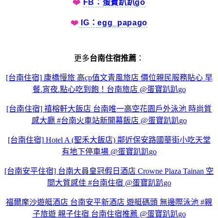
❤️
FB：蛋寶趴趴go
❤️
IG：
egg_papago
更多
台南住宿推薦
：
[台南住宿] 康橋慢旅 高cp值文青風旅店 價位親民服務貼心 早
餐.宵夜.點心吃到飽！台南旅店 @蛋寶趴趴go
[台南住宿] 禧榕軒大飯店 台南唯一高空花園戶外泳池 時尚質
感大廳 #台南火車站新開幕飯店 @蛋寶趴趴go
[台南住宿] Hotel A (聖禾大飯店) 鄰近保安路國華街小吃天堂
有地下停車場 @蛋寶趴趴go
[台南安平住宿] 台南大員皇冠假日酒店 Crowne Plaza Tainan 空
間大質感佳 #台南住宿 @蛋寶趴趴go
福爾摩沙遊艇酒店 台南安平新酒店 遊艇碼頭 無邊際泳池 #親
子旅遊 親子住宿 台南住宿推薦 @蛋寶趴趴go