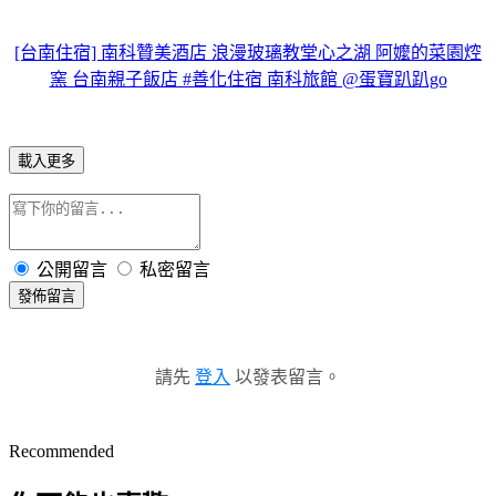
[台南住宿] 南科贊美酒店 浪漫玻璃教堂心之湖 阿嬤的菜園焢
窯 台南親子飯店 #善化住宿 南科旅館 @蛋寶趴趴go
載入更多
公開留言
私密留言
發佈留言
請先
登入
以發表留言。
Recommended