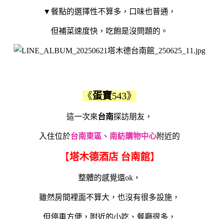
▼餐點的選擇性不算多，口味也普通，
但補菜速度快，吃飽是沒問題的。
《
蛋寶
543》
這一次來
台南
探訪朋友，
入住位於
台南東區
、
南紡購物中心
附近的
【
塔木德酒店 台南館
】
整體的感覺還ok，
雖然房間裡面不算大，也沒有很多設施，
但停車方便，附近的小吃、餐廳很多，