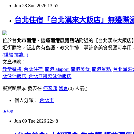
Jun
28
Sun
2026
13:55
台北住宿「台北漢來大飯店」無邊際泳池、
位於
台北市南港
，捷運
南港展覽館站
附近的【台北漢來大飯店】
逛街購物，飯店內有島語、教父牛排…等許多美食餐廳可享用
(繼續閱讀...)
文章標籤：
教堂婚禮
台北住宿
南港lalaport
南港美食
南港景點
台北漢來
北泳池飯店
台北無邊際泳池飯店
蛋寶趴趴go 發表在
痞客邦
留言
(0)
人氣(
)
個人分類：
台北市
▲top
Jun
09
Tue
2026
22:48