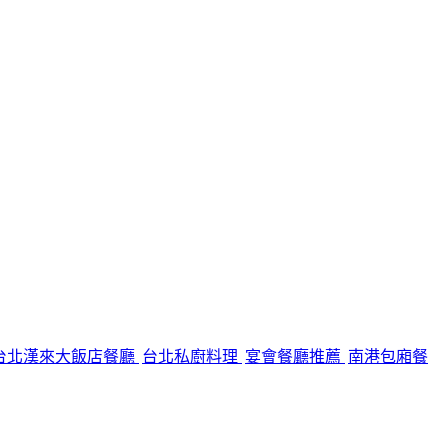
台北漢來大飯店餐廳
台北私廚料理
宴會餐廳推薦
南港包廂餐