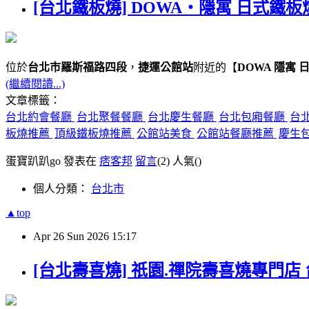
[台北鐵板燒] DOWA・隱寓 日式鐵板
位於
台北市羅斯福路四段
，
捷運公館站
附近的【
DOWA 隱寓 
(繼續閱讀...)
文章標籤：
台北約會餐廳
台北聚餐餐廳
台北慶生餐廳
台北包廂餐廳
台
板燒推薦
頂級鐵板燒推薦
公館站美食
公館站餐廳推薦
慶生
蛋寶趴趴go 發表在
痞客邦
留言
(2)
人氣(
)
個人分類：
台北市
▲top
Apr
26
Sun
2026
15:17
[台北壽喜燒] 祇園.禪院壽喜燒專門店 台