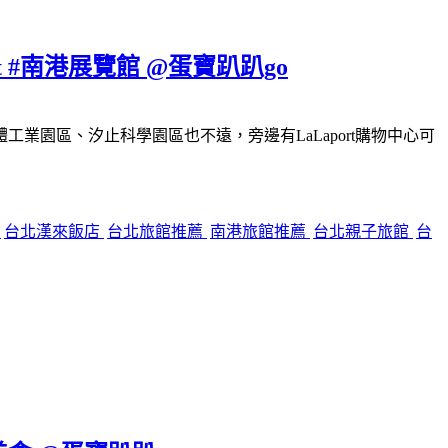
#南港展覽館 @蛋寶趴趴go
園區、汐止科學園區也不遠，旁邊有LaLaport購物中心可
餐
台北漢來飯店
台北旅館推薦
南港旅館推薦
台北親子旅館
台