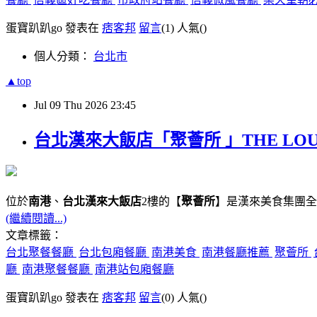
蛋寶趴趴go 發表在
痞客邦
留言
(1)
人氣(
)
個人分類：
台北市
▲top
Jul
09
Thu
2026
23:45
台北漢來大飯店「聚薈所 」THE LO
位於
南港
、
台北漢來大飯店
2樓的【
聚薈所
】是漢來美食集團全
(繼續閱讀...)
文章標籤：
台北聚餐餐廳
台北包廂餐廳
南港美食
南港餐廳推薦
聚薈所
廳
南港聚餐餐廳
南港站包廂餐廳
蛋寶趴趴go 發表在
痞客邦
留言
(0)
人氣(
)