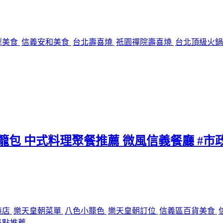
犁美食
信義安和美食
台北壽喜燒
祇園禪院壽喜燒
台北頂級火
小籠包 中式料理聚餐推薦 微風信義餐廳 #市
義店
樂天皇朝菜單
八色小籠色
樂天皇朝訂位
信義區百貨美食
必點推薦