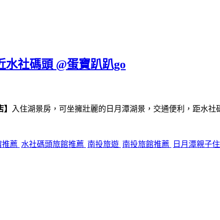
近水社碼頭 @蛋寶趴趴go
店】
入住湖景房，可坐擁壯麗的日月潭湖景，交通便利，距水社
宿推薦
水社碼頭旅館推薦
南投旅遊
南投旅館推薦
日月潭親子