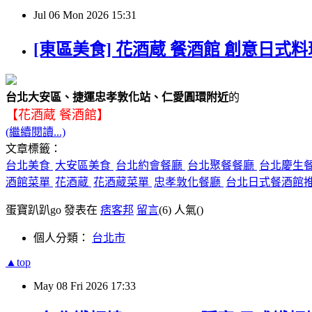
Jul
06
Mon
2026
15:31
[東區美食] 花酒蔵 餐酒館 創意日式
台北大安區、捷運忠孝敦化站、仁愛圓環附近
的
【花酒蔵 餐酒館】
(繼續閱讀...)
文章標籤：
台北美食
大安區美食
台北約會餐廳
台北聚餐餐廳
台北慶生
酒館菜單
花酒蔵
花酒蔵菜單
忠孝敦化餐廳
台北日式餐酒館
蛋寶趴趴go 發表在
痞客邦
留言
(6)
人氣(
)
個人分類：
台北市
▲top
May
08
Fri
2026
17:33