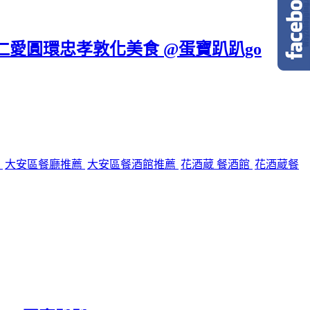
區仁愛圓環忠孝敦化美食 @蛋寶趴趴go
館
大安區餐廳推薦
大安區餐酒館推薦
花酒蔵 餐酒館
花酒蔵餐