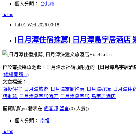
個人分類：
台北市
▲top
Jul
01
Wed
2026
00:18
[日月潭住宿推薦] 日月潭島宇居酒店 
位於南投縣魚池鄉、日月潭水社碼頭附近的
【日月潭島宇居酒
(繼續閱讀...)
文章標籤：
南投住宿
日月潭旅遊
日月潭旅館推薦
日月潭好玩
日月潭住
館推薦
日月潭島宇居酒店
日月潭島宇居
島宇居酒店
蛋寶趴趴go 發表在
痞客邦
留言
(0)
人氣(
)
個人分類：
南投
▲top