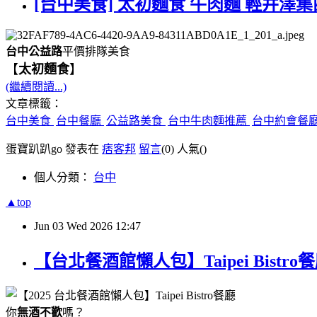
[台中美食] 太初麵食 牛肉麵 輕井澤集
台中公益路
平價排隊美食
【
太初麵食
】
(繼續閱讀...)
文章標籤：
台中美食
台中餐廳
公益路美食
台中牛肉麵推薦
台中約會餐
蛋寶趴趴go 發表在
痞客邦
留言
(0)
人氣(
)
個人分類：
台中
▲top
Jun
03
Wed
2026
12:47
【台北餐酒館懶人包】Taipei Bis
你
無酒不歡
嗎？