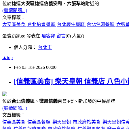
位於捷運
大安區
捷運
信義安和
、
六張犁站
附近的
(繼續閱讀...)
文章標籤：
大安區美食
台北約會餐廳
台北慶生餐廳
台北包廂餐廳
六張
蛋寶趴趴go 發表在
痞客邦
留言
(0)
人氣(
)
個人分類：
台北市
▲top
Feb
03
Tue
2026
00:00
[信義區美食] 樂天皇朝 信義店 八色
位於
台北信義區
、
微風信義
百貨4樓、新加坡的中餐品牌
(繼續閱讀...)
文章標籤：
信義區美食
信義區餐廳
樂天皇朝
市政府站美食
樂天皇朝信
餐廳
信義區好吃餐廳
市政府站餐廳
信義微風餐廳
樂天皇朝