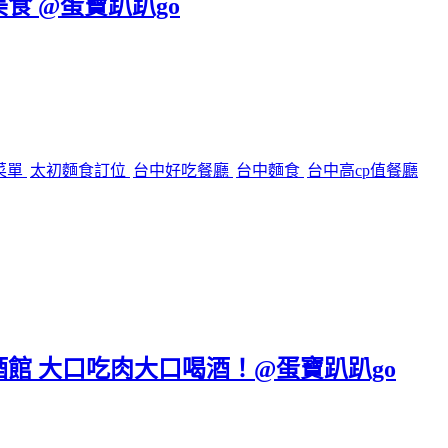
美食 @蛋寶趴趴go
菜單
太初麵食訂位
台中好吃餐廳
台中麵食
台中高cp值餐廳
區餐酒館 大口吃肉大口喝酒！@蛋寶趴趴go