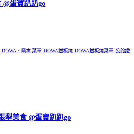
 @蛋寶趴趴go
燒
DOWA・隱寓 菜單
DOWA鐵板燒
DOWA鐵板燒菜單
公館鐵
六張犁美食 @蛋寶趴趴go