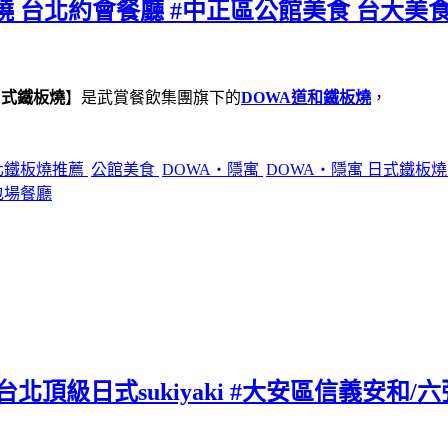
燒 台北約會餐廳 #中正區公館美食 台大美食
日式鐵板燒
】是武賞餐飲集團旗下的
DOWA道和鐵板燒
，
北鐵板燒推薦
公館美食
DOWA・隱寓
DOWA・隱寓 日式鐵板
包場餐廳
北頂級日式sukiyaki #大安區信義安和/