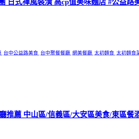
團 日式禪風裝潢 高cp值美味麵店 #公益路
廳
台中公益路美食
台中聚餐餐廳
網美餐廳
太初麵食
太初麵食
tro餐廳推薦 中山區/信義區/大安區美食/東