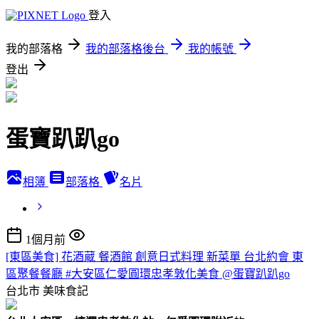
登入
我的部落格
我的部落格後台
我的帳號
登出
蛋寶趴趴go
相簿
部落格
名片
1個月前
[東區美食] 花酒蔵 餐酒館 創意日式料理 新菜單 台北約會 東
區聚餐餐廳 #大安區仁愛圓環忠孝敦化美食 @蛋寶趴趴go
台北市
美味食記