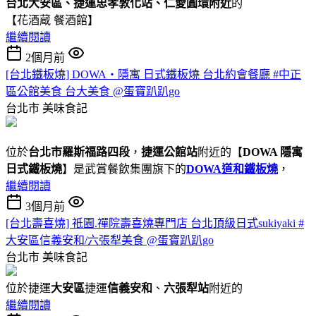
台北大安區、捷運忠孝敦化站、仁愛圓環附近
的
【花酒蔵 餐酒館】
繼續閱讀
2個月前
[台北鐵板燒] DOWA・隱寓 日式鐵板燒 台北約會餐廳 #中正
區公館美食 台大美食 @蛋寶趴趴go
台北市
美味食記
位於
台北市羅斯福路四段
，
捷運公館站
附近的【
DOWA 隱寓
日式鐵板燒
】是武賞餐飲集團旗下的
DOWA道和鐵板燒
，
繼續閱讀
3個月前
[台北壽喜燒] 祇園.禪院壽喜燒專門店 台北頂級日式sukiyaki #
大安區信義安和/六張犁美食 @蛋寶趴趴go
台北市
美味食記
位於捷運
大安區
捷運
信義安和
、
六張犁站
附近的
繼續閱讀