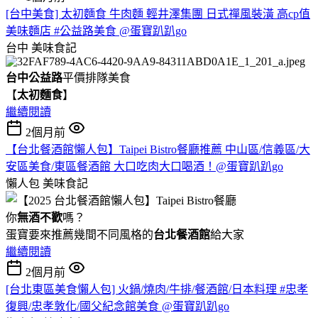
[台中美食] 太初麵食 牛肉麵 輕井澤集團 日式禪風裝潢 高cp值
美味麵店 #公益路美食 @蛋寶趴趴go
台中
美味食記
台中公益路
平價排隊美食
【
太初麵食
】
繼續閱讀
2個月前
【台北餐酒館懶人包】Taipei Bistro餐廳推薦 中山區/信義區/大
安區美食/東區餐酒館 大口吃肉大口喝酒！@蛋寶趴趴go
懶人包
美味食記
你
無酒不歡
嗎？
蛋寶要來推薦幾間不同風格的
台北
餐酒館
給大家
繼續閱讀
2個月前
[台北東區美食懶人包] 火鍋/燒肉/牛排/餐酒館/日本料理 #忠孝
復興/忠孝敦化/國父紀念館美食 @蛋寶趴趴go