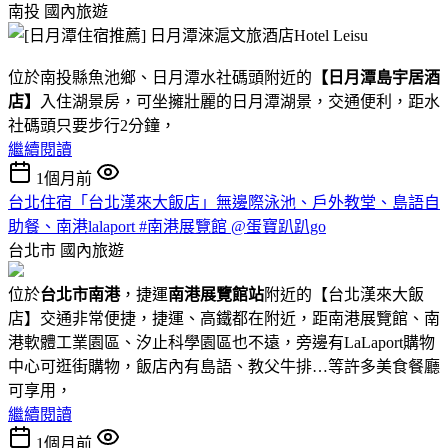
南投
國內旅遊
位於南投縣魚池鄉、日月潭水社碼頭附近的
【日月潭島宇居酒
店】
入住湖景房，可坐擁壯麗的日月潭湖景，交通便利，距水
社碼頭只要步行2分鐘，
繼續閱讀
1個月前
台北住宿「台北漢來大飯店」無邊際泳池、戶外教堂、島語自
助餐、南港lalaport #南港展覽館 @蛋寶趴趴go
台北市
國內旅遊
位於
台北市南港
，捷運
南港展覽館站
附近的【台北漢來大飯
店】交通非常便捷，捷運、高鐵都在附近，距南港展覽館、南
港軟體工業園區、汐止科學園區也不遠，旁邊有LaLaport購物
中心可逛街購物，飯店內有島語、教父牛排…等許多美食餐廳
可享用，
繼續閱讀
1個月前