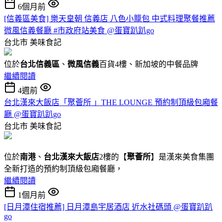
6個月前
[信義區美食] 樂天皇朝 信義店 八色小籠包 中式料理聚餐推薦
微風信義餐廳 #市政府站美食 @蛋寶趴趴go
台北市
美味食記
位於
台北信義區
、
微風信義
百貨4樓、新加坡的中餐品牌
繼續閱讀
4週前
台北漢來大飯店「聚薈所 」THE LOUNGE 預約制頂級包廂餐
廳 @蛋寶趴趴go
台北市
美味食記
位於
南港
、
台北漢來大飯店
2樓的【
聚薈所
】是漢來美食集團
全新打造的預約制頂級包廂餐廳，
繼續閱讀
1個月前
[日月潭住宿推薦] 日月潭島宇居酒店 近水社碼頭 @蛋寶趴趴
go