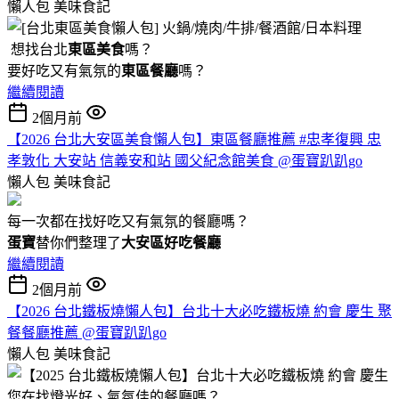
懶人包
美味食記
想找台北
東區美食
嗎？
要好吃又有氣氛的
東區餐廳
嗎？
繼續閱讀
2個月前
【2026 台北大安區美食懶人包】東區餐廳推薦 #忠孝復興 忠
孝敦化 大安站 信義安和站 國父紀念館美食 @蛋寶趴趴go
懶人包
美味食記
每一次都在找好吃又有氣氛的餐廳嗎？
蛋寶
替你們整理了
大安區好吃餐廳
繼續閱讀
2個月前
【2026 台北鐵板燒懶人包】台北十大必吃鐵板燒 約會 慶生 聚
餐餐廳推薦 @蛋寶趴趴go
懶人包
美味食記
您在找燈光好、氣氛佳的餐廳嗎？