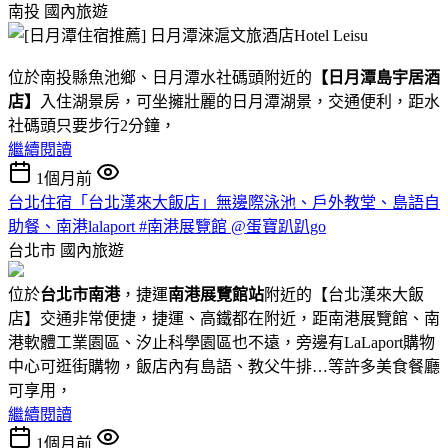
南投
國內旅遊
位於南投縣魚池鄉、日月潭水社碼頭附近的
【日月潭島宇居酒
店】
入住湖景房，可坐擁壯麗的日月潭湖景，交通便利，距水
社碼頭只要步行2分鐘，
繼續閱讀
1個月前
台北住宿「台北漢來大飯店」無邊際泳池、戶外教堂、島語自
助餐、南港lalaport #南港展覽館 @蛋寶趴趴go
台北市
國內旅遊
位於
台北市南港
，捷運
南港展覽館站
附近的【台北漢來大飯
店】交通非常便捷，捷運、高鐵都在附近，距南港展覽館、南
港軟體工業園區、汐止科學園區也不遠，旁邊有LaLaport購物
中心可逛街購物，飯店內有島語、教父牛排…等許多美食餐廳
可享用，
繼續閱讀
1個月前