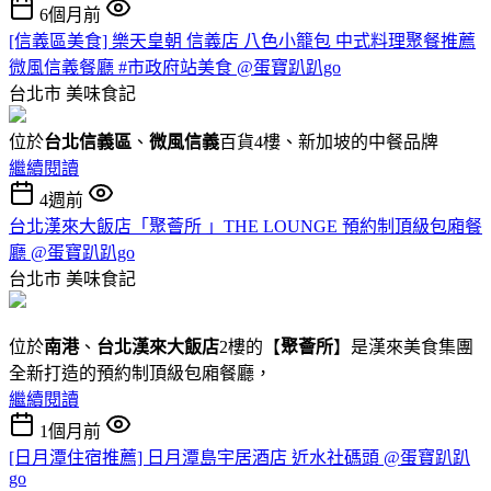
6個月前
[信義區美食] 樂天皇朝 信義店 八色小籠包 中式料理聚餐推薦
微風信義餐廳 #市政府站美食 @蛋寶趴趴go
台北市
美味食記
位於
台北信義區
、
微風信義
百貨4樓、新加坡的中餐品牌
繼續閱讀
4週前
台北漢來大飯店「聚薈所 」THE LOUNGE 預約制頂級包廂餐
廳 @蛋寶趴趴go
台北市
美味食記
位於
南港
、
台北漢來大飯店
2樓的【
聚薈所
】是漢來美食集團
全新打造的預約制頂級包廂餐廳，
繼續閱讀
1個月前
[日月潭住宿推薦] 日月潭島宇居酒店 近水社碼頭 @蛋寶趴趴
go