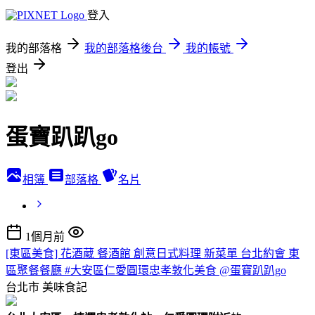
登入
我的部落格
我的部落格後台
我的帳號
登出
蛋寶趴趴go
相簿
部落格
名片
1個月前
[東區美食] 花酒蔵 餐酒館 創意日式料理 新菜單 台北約會 東
區聚餐餐廳 #大安區仁愛圓環忠孝敦化美食 @蛋寶趴趴go
台北市
美味食記