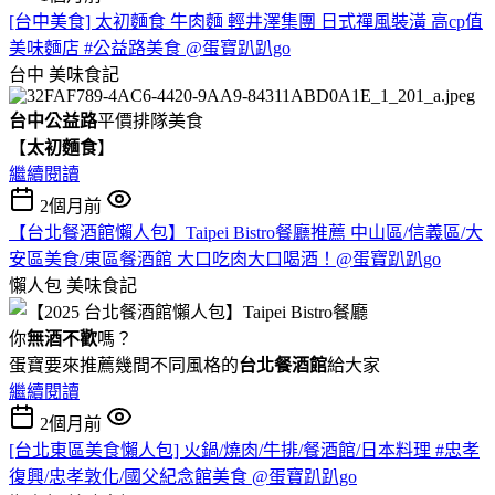
[台中美食] 太初麵食 牛肉麵 輕井澤集團 日式禪風裝潢 高cp值
美味麵店 #公益路美食 @蛋寶趴趴go
台中
美味食記
台中公益路
平價排隊美食
【
太初麵食
】
繼續閱讀
2個月前
【台北餐酒館懶人包】Taipei Bistro餐廳推薦 中山區/信義區/大
安區美食/東區餐酒館 大口吃肉大口喝酒！@蛋寶趴趴go
懶人包
美味食記
你
無酒不歡
嗎？
蛋寶要來推薦幾間不同風格的
台北
餐酒館
給大家
繼續閱讀
2個月前
[台北東區美食懶人包] 火鍋/燒肉/牛排/餐酒館/日本料理 #忠孝
復興/忠孝敦化/國父紀念館美食 @蛋寶趴趴go