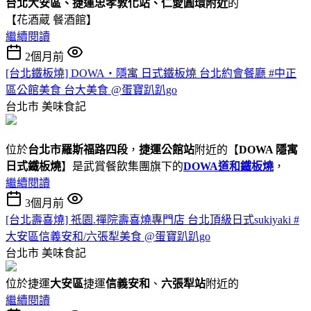
台北大安區、捷運忠孝敦化站、仁愛圓環附近
的
【花酒蔵 餐酒館】
繼續閱讀
2個月前
[台北鐵板燒] DOWA・隱寓 日式鐵板燒 台北約會餐廳 #中正
區公館美食 台大美食 @蛋寶趴趴go
台北市
美味食記
位於
台北市羅斯福路四段
，
捷運公館站
附近的【
DOWA 隱寓
日式鐵板燒
】是武賞餐飲集團旗下的
DOWA道和鐵板燒
，
繼續閱讀
3個月前
[台北壽喜燒] 祇園.禪院壽喜燒專門店 台北頂級日式sukiyaki #
大安區信義安和/六張犁美食 @蛋寶趴趴go
台北市
美味食記
位於捷運
大安區
捷運
信義安和
、
六張犁站
附近的
繼續閱讀