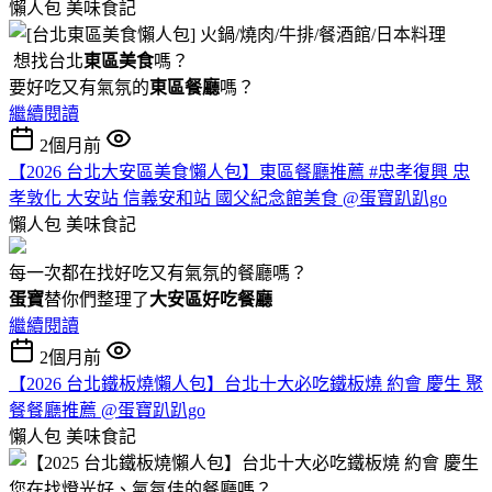
懶人包
美味食記
想找台北
東區美食
嗎？
要好吃又有氣氛的
東區餐廳
嗎？
繼續閱讀
2個月前
【2026 台北大安區美食懶人包】東區餐廳推薦 #忠孝復興 忠
孝敦化 大安站 信義安和站 國父紀念館美食 @蛋寶趴趴go
懶人包
美味食記
每一次都在找好吃又有氣氛的餐廳嗎？
蛋寶
替你們整理了
大安區好吃餐廳
繼續閱讀
2個月前
【2026 台北鐵板燒懶人包】台北十大必吃鐵板燒 約會 慶生 聚
餐餐廳推薦 @蛋寶趴趴go
懶人包
美味食記
您在找燈光好、氣氛佳的餐廳嗎？