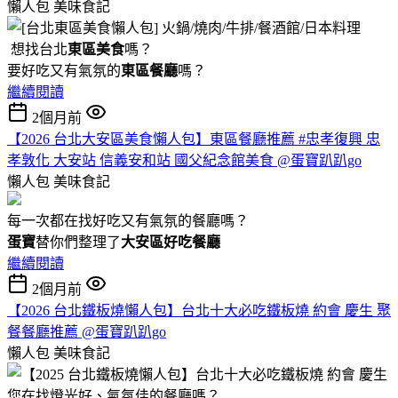
懶人包
美味食記
想找台北
東區美食
嗎？
要好吃又有氣氛的
東區餐廳
嗎？
繼續閱讀
2個月前
【2026 台北大安區美食懶人包】東區餐廳推薦 #忠孝復興 忠
孝敦化 大安站 信義安和站 國父紀念館美食 @蛋寶趴趴go
懶人包
美味食記
每一次都在找好吃又有氣氛的餐廳嗎？
蛋寶
替你們整理了
大安區好吃餐廳
繼續閱讀
2個月前
【2026 台北鐵板燒懶人包】台北十大必吃鐵板燒 約會 慶生 聚
餐餐廳推薦 @蛋寶趴趴go
懶人包
美味食記
您在找燈光好、氣氛佳的餐廳嗎？