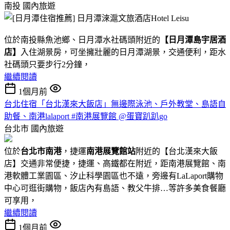
南投
國內旅遊
位於南投縣魚池鄉、日月潭水社碼頭附近的
【日月潭島宇居酒
店】
入住湖景房，可坐擁壯麗的日月潭湖景，交通便利，距水
社碼頭只要步行2分鐘，
繼續閱讀
1個月前
台北住宿「台北漢來大飯店」無邊際泳池、戶外教堂、島語自
助餐、南港lalaport #南港展覽館 @蛋寶趴趴go
台北市
國內旅遊
位於
台北市南港
，捷運
南港展覽館站
附近的【台北漢來大飯
店】交通非常便捷，捷運、高鐵都在附近，距南港展覽館、南
港軟體工業園區、汐止科學園區也不遠，旁邊有LaLaport購物
中心可逛街購物，飯店內有島語、教父牛排…等許多美食餐廳
可享用，
繼續閱讀
1個月前