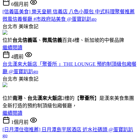
6個月前
[信義區美食] 樂天皇朝 信義店 八色小籠包 中式料理聚餐推薦
微風信義餐廳 #市政府站美食 @蛋寶趴趴go
台北市
美味食記
位於
台北信義區
、
微風信義
百貨4樓、新加坡的中餐品牌
繼續閱讀
4週前
台北漢來大飯店「聚薈所 」THE LOUNGE 預約制頂級包廂餐
廳 @蛋寶趴趴go
台北市
美味食記
位於
南港
、
台北漢來大飯店
2樓的【
聚薈所
】是漢來美食集團
全新打造的預約制頂級包廂餐廳，
繼續閱讀
1個月前
[日月潭住宿推薦] 日月潭島宇居酒店 近水社碼頭 @蛋寶趴趴
go