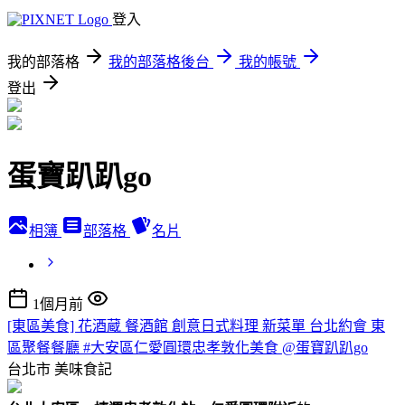
登入
我的部落格
我的部落格後台
我的帳號
登出
蛋寶趴趴go
相簿
部落格
名片
1個月前
[東區美食] 花酒蔵 餐酒館 創意日式料理 新菜單 台北約會 東
區聚餐餐廳 #大安區仁愛圓環忠孝敦化美食 @蛋寶趴趴go
台北市
美味食記