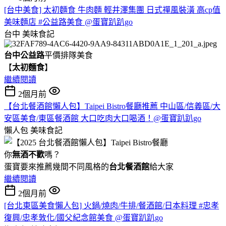
[台中美食] 太初麵食 牛肉麵 輕井澤集團 日式禪風裝潢 高cp值
美味麵店 #公益路美食 @蛋寶趴趴go
台中
美味食記
台中公益路
平價排隊美食
【
太初麵食
】
繼續閱讀
2個月前
【台北餐酒館懶人包】Taipei Bistro餐廳推薦 中山區/信義區/大
安區美食/東區餐酒館 大口吃肉大口喝酒！@蛋寶趴趴go
懶人包
美味食記
你
無酒不歡
嗎？
蛋寶要來推薦幾間不同風格的
台北
餐酒館
給大家
繼續閱讀
2個月前
[台北東區美食懶人包] 火鍋/燒肉/牛排/餐酒館/日本料理 #忠孝
復興/忠孝敦化/國父紀念館美食 @蛋寶趴趴go