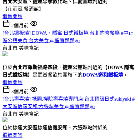
台北大安區、捷運忠孝敦化站、仁愛圓環附近
的
【花酒蔵 餐酒館】
繼續閱讀
2個月前
[台北鐵板燒] DOWA・隱寓 日式鐵板燒 台北約會餐廳 #中正
區公館美食 台大美食 @蛋寶趴趴go
台北市
美味食記
位於
台北市羅斯福路四段
，
捷運公館站
附近的【
DOWA 隱寓
日式鐵板燒
】是武賞餐飲集團旗下的
DOWA道和鐵板燒
，
繼續閱讀
3個月前
[台北壽喜燒] 祇園.禪院壽喜燒專門店 台北頂級日式sukiyaki #
大安區信義安和/六張犁美食 @蛋寶趴趴go
台北市
美味食記
位於捷運
大安區
捷運
信義安和
、
六張犁站
附近的
繼續閱讀