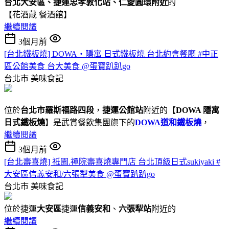
台北大安區、捷運忠孝敦化站、仁愛圓環附近
的
【花酒蔵 餐酒館】
繼續閱讀
3個月前
[台北鐵板燒] DOWA・隱寓 日式鐵板燒 台北約會餐廳 #中正
區公館美食 台大美食 @蛋寶趴趴go
台北市
美味食記
位於
台北市羅斯福路四段
，
捷運公館站
附近的【
DOWA 隱寓
日式鐵板燒
】是武賞餐飲集團旗下的
DOWA道和鐵板燒
，
繼續閱讀
3個月前
[台北壽喜燒] 祇園.禪院壽喜燒專門店 台北頂級日式sukiyaki #
大安區信義安和/六張犁美食 @蛋寶趴趴go
台北市
美味食記
位於捷運
大安區
捷運
信義安和
、
六張犁站
附近的
繼續閱讀