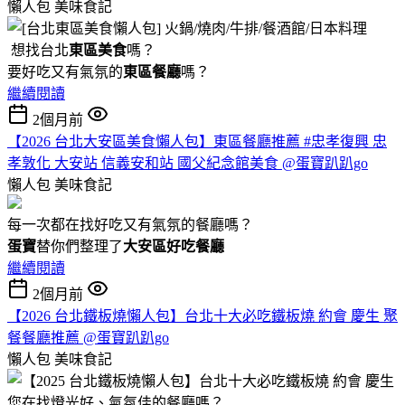
懶人包
美味食記
想找台北
東區美食
嗎？
要好吃又有氣氛的
東區餐廳
嗎？
繼續閱讀
2個月前
【2026 台北大安區美食懶人包】東區餐廳推薦 #忠孝復興 忠
孝敦化 大安站 信義安和站 國父紀念館美食 @蛋寶趴趴go
懶人包
美味食記
每一次都在找好吃又有氣氛的餐廳嗎？
蛋寶
替你們整理了
大安區好吃餐廳
繼續閱讀
2個月前
【2026 台北鐵板燒懶人包】台北十大必吃鐵板燒 約會 慶生 聚
餐餐廳推薦 @蛋寶趴趴go
懶人包
美味食記
您在找燈光好、氣氛佳的餐廳嗎？