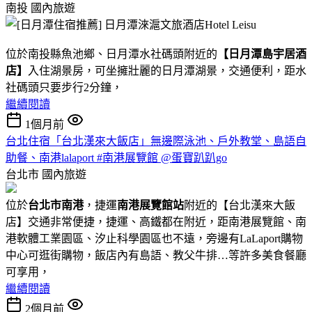
南投
國內旅遊
位於南投縣魚池鄉、日月潭水社碼頭附近的
【日月潭島宇居酒
店】
入住湖景房，可坐擁壯麗的日月潭湖景，交通便利，距水
社碼頭只要步行2分鐘，
繼續閱讀
1個月前
台北住宿「台北漢來大飯店」無邊際泳池、戶外教堂、島語自
助餐、南港lalaport #南港展覽館 @蛋寶趴趴go
台北市
國內旅遊
位於
台北市南港
，捷運
南港展覽館站
附近的【台北漢來大飯
店】交通非常便捷，捷運、高鐵都在附近，距南港展覽館、南
港軟體工業園區、汐止科學園區也不遠，旁邊有LaLaport購物
中心可逛街購物，飯店內有島語、教父牛排…等許多美食餐廳
可享用，
繼續閱讀
2個月前