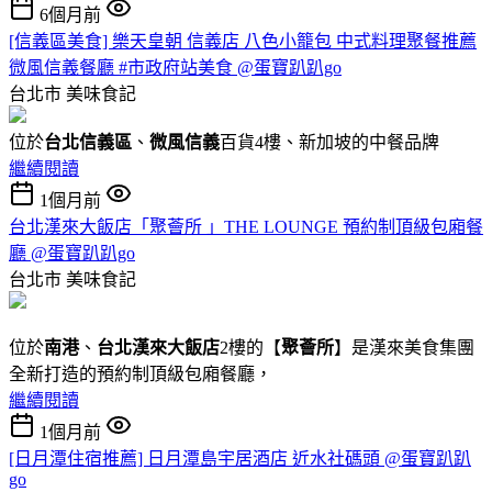
6個月前
[信義區美食] 樂天皇朝 信義店 八色小籠包 中式料理聚餐推薦
微風信義餐廳 #市政府站美食 @蛋寶趴趴go
台北市
美味食記
位於
台北信義區
、
微風信義
百貨4樓、新加坡的中餐品牌
繼續閱讀
1個月前
台北漢來大飯店「聚薈所 」THE LOUNGE 預約制頂級包廂餐
廳 @蛋寶趴趴go
台北市
美味食記
位於
南港
、
台北漢來大飯店
2樓的【
聚薈所
】是漢來美食集團
全新打造的預約制頂級包廂餐廳，
繼續閱讀
1個月前
[日月潭住宿推薦] 日月潭島宇居酒店 近水社碼頭 @蛋寶趴趴
go