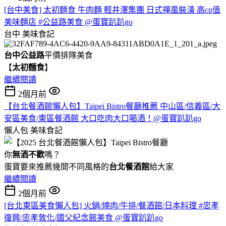
[台中美食] 太初麵食 牛肉麵 輕井澤集團 日式禪風裝潢 高cp值
美味麵店 #公益路美食 @蛋寶趴趴go
台中
美味食記
台中公益路
平價排隊美食
【
太初麵食
】
繼續閱讀
2個月前
【台北餐酒館懶人包】Taipei Bistro餐廳推薦 中山區/信義區/大
安區美食/東區餐酒館 大口吃肉大口喝酒！@蛋寶趴趴go
懶人包
美味食記
你
無酒不歡
嗎？
蛋寶要來推薦幾間不同風格的
台北
餐酒館
給大家
繼續閱讀
2個月前
[台北東區美食懶人包] 火鍋/燒肉/牛排/餐酒館/日本料理 #忠孝
復興/忠孝敦化/國父紀念館美食 @蛋寶趴趴go