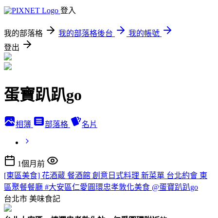
登入
我的部落格
我的部落格後台
我的帳號
登出
蛋寶趴趴go
相簿
部落格
名片
1個月前
[東區美食] 花酒蔵 餐酒館 創意日式料理 新菜單 台北約會 東
區聚餐餐廳 #大安區仁愛圓環忠孝敦化美食 @蛋寶趴趴go
台北市
美味食記