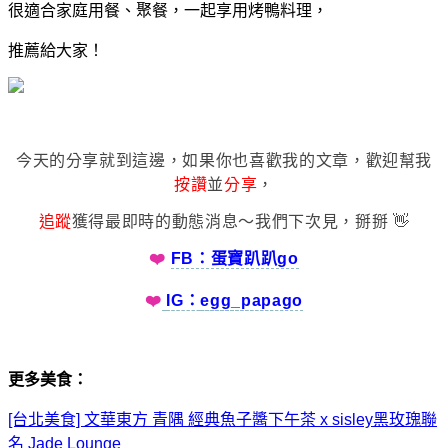
很適合家庭用餐、聚餐，一起享用烤鴨料理，
推薦給大家！
今天的分享就到這邊，如果你也喜歡我的文章，歡迎幫我
按讚
並
分享
，
追蹤
獲得最即時的動態消息～我們下次見，掰掰 👋
❤️
FB：蛋寶趴趴go
❤️
IG：
egg_papago
更多美食：
[台北美食] 文華東方 青隅 經典魚子醬下午茶 x sisley黑玫瑰聯
名 Jade Lounge