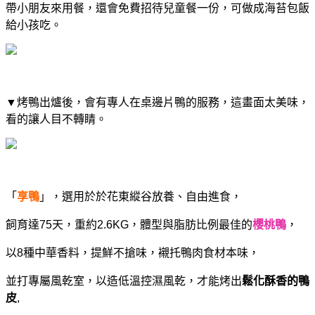
帶小朋友來用餐，還會免費招待兒童餐一份，可做成海苔包飯
給小孩吃。
▼烤鴨出爐後，會有專人在桌邊片鴨的服務，
這畫面太美味，
看的讓人目不轉睛。
「
享鴨
」，選用於於花東縱谷放養、自由進食，
飼育達75天，重約2.6KG，體型與脂肪比例最佳的
櫻桃鴨
，
以8種中華香料，提鮮不搶味，襯托鴨肉食材本味，
並打專屬風乾室，以造低溫控濕風乾，才能烤出
鬆化酥香的鴨
皮
,