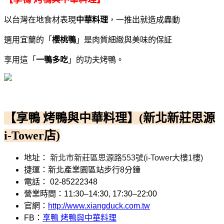
以台灣在地食材表現
中華料理
，
一推出就造成轟動
選用宜蘭的「
櫻桃鴨
」是肉質細緻與美味的保証
享用這「
一鴨多吃
」的功夫烤鴨。
【享鴨 烤鴨與中華料理】
(新北新莊思源
i-Tower店)
地址：
新北市新莊區思源路553號(i-Tower大樓1樓)
捷運：新北產業園區站步行8分鐘
電話：
02-85222348
營業時間：11:30–14:30, 17:30–22:00
官網：
http://www.xiangduck.com.tw
FB：
享鴨 烤鴨與中華料理