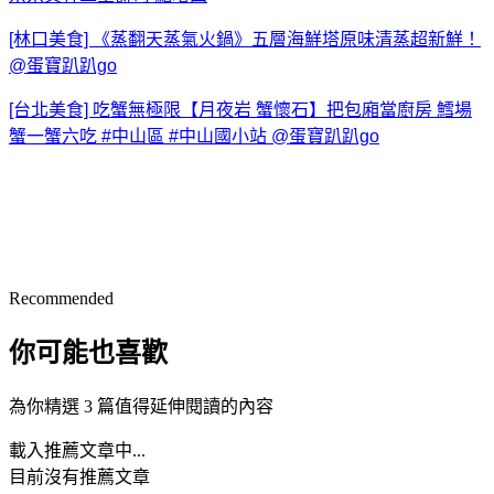
[林口美食] 《蒸翻天蒸氣火鍋》五層海鮮塔原味清蒸超新鮮！
@蛋寶趴趴go
[台北美食] 吃蟹無極限【月夜岩 蟹懷石】把包廂當廚房 鱈場
蟹一蟹六吃 #中山區 #中山國小站 @蛋寶趴趴go
Recommended
你可能也喜歡
為你精選 3 篇值得延伸閱讀的內容
載入推薦文章中...
目前沒有推薦文章