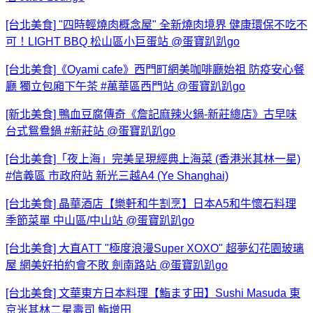
[台北美食] "四時輕燒肉概念屋" 全新燒肉境界 健康環保不吃不
可！LIGHT BBQ 松山區小巨蛋站 @蛋寶趴趴go
[台北美食]《Oyami cafe》西門町網美咖啡廳始祖 防疫安心餐
廳 獨立包廂下午茶 #萬華區西門站 @蛋寶趴趴go
[新北美食] 鴨血豆腐傳奇《詹記麻辣火鍋-新莊總店》古早味
台式鴛鴦鍋 #新莊站 @蛋寶趴趴go
[台北美食]「夜上海」完美呈現經典上海菜 (香港米其林一星)
#信義區 市政府站 新光三越A4 (Ye Shanghai)
[台北美食] 晶華酒店【樂軒和牛割烹】日本A5和牛懷石料理
季節菜單 中山區/中山站 @蛋寶趴趴go
[台北美食] 大直ATT "極度浪漫Super XOXO" 超夢幻花園玻璃
屋 網美好拍約會不敗 劍南路站 @蛋寶趴趴go
[台北美食] 文華東方日本料理【鮨ます田】Sushi Masuda 東
京米其林二星壽司 鮨增田