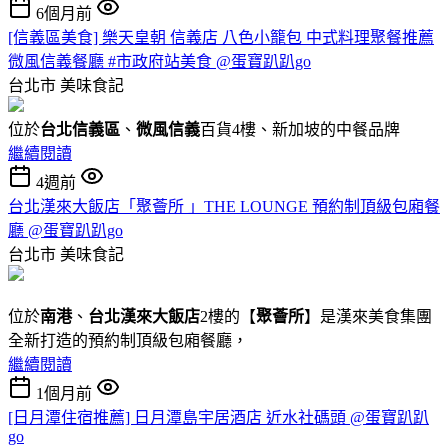
6個月前
[信義區美食] 樂天皇朝 信義店 八色小籠包 中式料理聚餐推薦
微風信義餐廳 #市政府站美食 @蛋寶趴趴go
台北市
美味食記
位於
台北信義區
、
微風信義
百貨4樓、新加坡的中餐品牌
繼續閱讀
4週前
台北漢來大飯店「聚薈所 」THE LOUNGE 預約制頂級包廂餐
廳 @蛋寶趴趴go
台北市
美味食記
位於
南港
、
台北漢來大飯店
2樓的【
聚薈所
】是漢來美食集團
全新打造的預約制頂級包廂餐廳，
繼續閱讀
1個月前
[日月潭住宿推薦] 日月潭島宇居酒店 近水社碼頭 @蛋寶趴趴
go