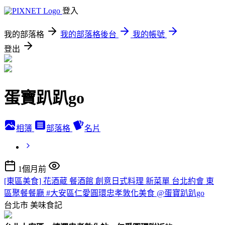
登入
我的部落格
我的部落格後台
我的帳號
登出
蛋寶趴趴go
相簿
部落格
名片
1個月前
[東區美食] 花酒蔵 餐酒館 創意日式料理 新菜單 台北約會 東
區聚餐餐廳 #大安區仁愛圓環忠孝敦化美食 @蛋寶趴趴go
台北市
美味食記