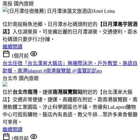
南投
國內旅遊
位於南投縣魚池鄉、日月潭水社碼頭附近的
【日月潭島宇居酒
店】
入住湖景房，可坐擁壯麗的日月潭湖景，交通便利，距水
社碼頭只要步行2分鐘，
繼續閱讀
1個月前
台北住宿「台北漢來大飯店」無邊際泳池、戶外教堂、島語自
助餐、南港lalaport #南港展覽館 @蛋寶趴趴go
台北市
國內旅遊
位於
台北市南港
，捷運
南港展覽館站
附近的【台北漢來大飯
店】交通非常便捷，捷運、高鐵都在附近，距南港展覽館、南
港軟體工業園區、汐止科學園區也不遠，旁邊有LaLaport購物
中心可逛街購物，飯店內有島語、教父牛排…等許多美食餐廳
可享用，
繼續閱讀
1個月前