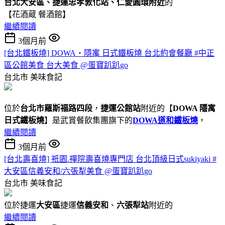
台北大安區、捷運忠孝敦化站、仁愛圓環附近
的
【花酒蔵 餐酒館】
繼續閱讀
3個月前
[台北鐵板燒] DOWA・隱寓 日式鐵板燒 台北約會餐廳 #中正
區公館美食 台大美食 @蛋寶趴趴go
台北市
美味食記
位於
台北市羅斯福路四段
，
捷運公館站
附近的【
DOWA 隱寓
日式鐵板燒
】是武賞餐飲集團旗下的
DOWA道和鐵板燒
，
繼續閱讀
3個月前
[台北壽喜燒] 祇園.禪院壽喜燒專門店 台北頂級日式sukiyaki #
大安區信義安和/六張犁美食 @蛋寶趴趴go
台北市
美味食記
位於捷運
大安區
捷運
信義安和
、
六張犁站
附近的
繼續閱讀