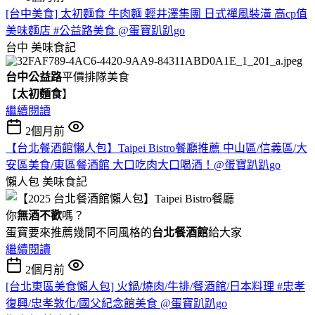
[台中美食] 太初麵食 牛肉麵 輕井澤集團 日式禪風裝潢 高cp值
美味麵店 #公益路美食 @蛋寶趴趴go
台中
美味食記
台中公益路
平價排隊美食
【
太初麵食
】
繼續閱讀
2個月前
【台北餐酒館懶人包】Taipei Bistro餐廳推薦 中山區/信義區/大
安區美食/東區餐酒館 大口吃肉大口喝酒！@蛋寶趴趴go
懶人包
美味食記
你
無酒不歡
嗎？
蛋寶要來推薦幾間不同風格的
台北
餐酒館
給大家
繼續閱讀
2個月前
[台北東區美食懶人包] 火鍋/燒肉/牛排/餐酒館/日本料理 #忠孝
復興/忠孝敦化/國父紀念館美食 @蛋寶趴趴go