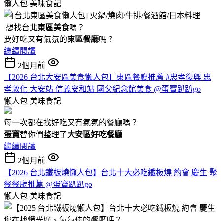
懶人包
美味食記
想找台北
東區美食
嗎？
要好吃又有氣氛的
東區餐廳
嗎？
繼續閱讀
2個月前
【2026 台北大安區美食懶人包】東區餐廳推薦 #忠孝復興 忠
孝敦化 大安站 信義安和站 國父紀念館美食 @蛋寶趴趴go
懶人包
美味食記
每一次都在找好吃又有氣氛的餐廳嗎？
蛋寶
替你們整理了
大安區好吃餐廳
繼續閱讀
2個月前
【2026 台北鐵板燒懶人包】台北十大必吃鐵板燒 約會 慶生 聚
餐餐廳推薦 @蛋寶趴趴go
懶人包
美味食記
您在找燈光好、氣氛佳的餐廳嗎？