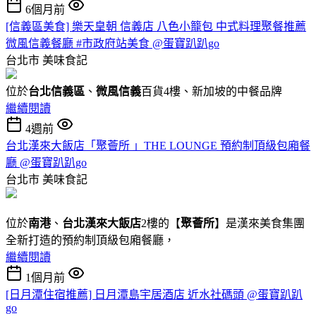
6個月前
[信義區美食] 樂天皇朝 信義店 八色小籠包 中式料理聚餐推薦
微風信義餐廳 #市政府站美食 @蛋寶趴趴go
台北市
美味食記
位於
台北信義區
、
微風信義
百貨4樓、新加坡的中餐品牌
繼續閱讀
4週前
台北漢來大飯店「聚薈所 」THE LOUNGE 預約制頂級包廂餐
廳 @蛋寶趴趴go
台北市
美味食記
位於
南港
、
台北漢來大飯店
2樓的【
聚薈所
】是漢來美食集團
全新打造的預約制頂級包廂餐廳，
繼續閱讀
1個月前
[日月潭住宿推薦] 日月潭島宇居酒店 近水社碼頭 @蛋寶趴趴
go