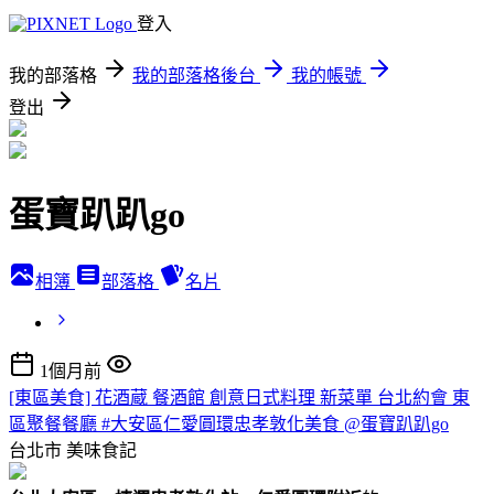
登入
我的部落格
我的部落格後台
我的帳號
登出
蛋寶趴趴go
相簿
部落格
名片
1個月前
[東區美食] 花酒蔵 餐酒館 創意日式料理 新菜單 台北約會 東
區聚餐餐廳 #大安區仁愛圓環忠孝敦化美食 @蛋寶趴趴go
台北市
美味食記