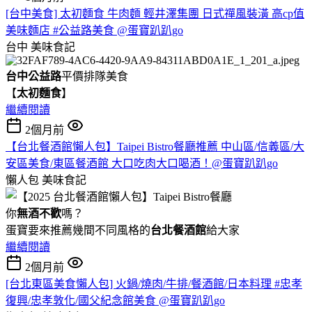
[台中美食] 太初麵食 牛肉麵 輕井澤集團 日式禪風裝潢 高cp值
美味麵店 #公益路美食 @蛋寶趴趴go
台中
美味食記
台中公益路
平價排隊美食
【
太初麵食
】
繼續閱讀
2個月前
【台北餐酒館懶人包】Taipei Bistro餐廳推薦 中山區/信義區/大
安區美食/東區餐酒館 大口吃肉大口喝酒！@蛋寶趴趴go
懶人包
美味食記
你
無酒不歡
嗎？
蛋寶要來推薦幾間不同風格的
台北
餐酒館
給大家
繼續閱讀
2個月前
[台北東區美食懶人包] 火鍋/燒肉/牛排/餐酒館/日本料理 #忠孝
復興/忠孝敦化/國父紀念館美食 @蛋寶趴趴go