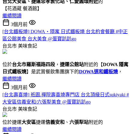
台北大安區、捷運忠孝敦化站、仁愛圓環附近
的
【花酒蔵 餐酒館】
繼續閱讀
3個月前
[台北鐵板燒] DOWA・隱寓 日式鐵板燒 台北約會餐廳 #中正
區公館美食 台大美食 @蛋寶趴趴go
台北市
美味食記
位於
台北市羅斯福路四段
，
捷運公館站
附近的【
DOWA 隱寓
日式鐵板燒
】是武賞餐飲集團旗下的
DOWA道和鐵板燒
，
繼續閱讀
3個月前
[台北壽喜燒] 祇園.禪院壽喜燒專門店 台北頂級日式sukiyaki #
大安區信義安和/六張犁美食 @蛋寶趴趴go
台北市
美味食記
位於捷運
大安區
捷運
信義安和
、
六張犁站
附近的
繼續閱讀