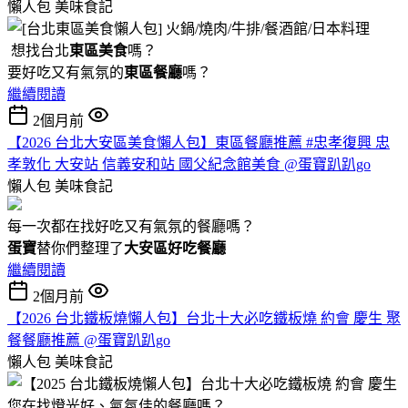
懶人包
美味食記
想找台北
東區美食
嗎？
要好吃又有氣氛的
東區餐廳
嗎？
繼續閱讀
2個月前
【2026 台北大安區美食懶人包】東區餐廳推薦 #忠孝復興 忠
孝敦化 大安站 信義安和站 國父紀念館美食 @蛋寶趴趴go
懶人包
美味食記
每一次都在找好吃又有氣氛的餐廳嗎？
蛋寶
替你們整理了
大安區好吃餐廳
繼續閱讀
2個月前
【2026 台北鐵板燒懶人包】台北十大必吃鐵板燒 約會 慶生 聚
餐餐廳推薦 @蛋寶趴趴go
懶人包
美味食記
您在找燈光好、氣氛佳的餐廳嗎？