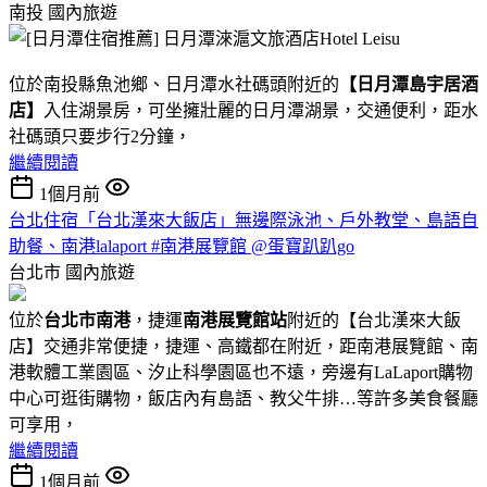
南投
國內旅遊
位於南投縣魚池鄉、日月潭水社碼頭附近的
【日月潭島宇居酒
店】
入住湖景房，可坐擁壯麗的日月潭湖景，交通便利，距水
社碼頭只要步行2分鐘，
繼續閱讀
1個月前
台北住宿「台北漢來大飯店」無邊際泳池、戶外教堂、島語自
助餐、南港lalaport #南港展覽館 @蛋寶趴趴go
台北市
國內旅遊
位於
台北市南港
，捷運
南港展覽館站
附近的【台北漢來大飯
店】交通非常便捷，捷運、高鐵都在附近，距南港展覽館、南
港軟體工業園區、汐止科學園區也不遠，旁邊有LaLaport購物
中心可逛街購物，飯店內有島語、教父牛排…等許多美食餐廳
可享用，
繼續閱讀
1個月前