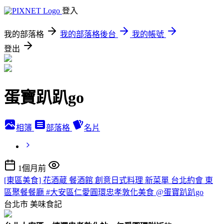
登入
我的部落格
我的部落格後台
我的帳號
登出
蛋寶趴趴go
相簿
部落格
名片
1個月前
[東區美食] 花酒蔵 餐酒館 創意日式料理 新菜單 台北約會 東
區聚餐餐廳 #大安區仁愛圓環忠孝敦化美食 @蛋寶趴趴go
台北市
美味食記