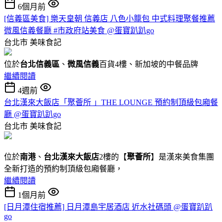
6個月前
[信義區美食] 樂天皇朝 信義店 八色小籠包 中式料理聚餐推薦
微風信義餐廳 #市政府站美食 @蛋寶趴趴go
台北市
美味食記
位於
台北信義區
、
微風信義
百貨4樓、新加坡的中餐品牌
繼續閱讀
4週前
台北漢來大飯店「聚薈所 」THE LOUNGE 預約制頂級包廂餐
廳 @蛋寶趴趴go
台北市
美味食記
位於
南港
、
台北漢來大飯店
2樓的【
聚薈所
】是漢來美食集團
全新打造的預約制頂級包廂餐廳，
繼續閱讀
1個月前
[日月潭住宿推薦] 日月潭島宇居酒店 近水社碼頭 @蛋寶趴趴
go