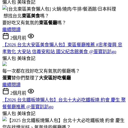
懶人包
美味食記
想找台北
東區美食
嗎？
要好吃又有氣氛的
東區餐廳
嗎？
繼續閱讀
2個月前
【2026 台北大安區美食懶人包】東區餐廳推薦 #忠孝復興 忠
孝敦化 大安站 信義安和站 國父紀念館美食 @蛋寶趴趴go
懶人包
美味食記
每一次都在找好吃又有氣氛的餐廳嗎？
蛋寶
替你們整理了
大安區好吃餐廳
繼續閱讀
2個月前
【2026 台北鐵板燒懶人包】台北十大必吃鐵板燒 約會 慶生 聚
餐餐廳推薦 @蛋寶趴趴go
懶人包
美味食記
您在找燈光好、氣氛佳的餐廳嗎？