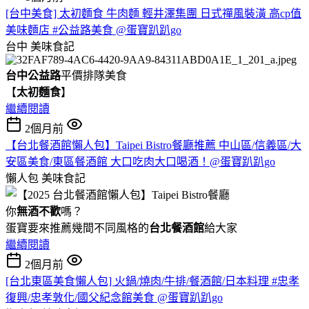
[台中美食] 太初麵食 牛肉麵 輕井澤集團 日式禪風裝潢 高cp值
美味麵店 #公益路美食 @蛋寶趴趴go
台中
美味食記
台中公益路
平價排隊美食
【
太初麵食
】
繼續閱讀
2個月前
【台北餐酒館懶人包】Taipei Bistro餐廳推薦 中山區/信義區/大
安區美食/東區餐酒館 大口吃肉大口喝酒！@蛋寶趴趴go
懶人包
美味食記
你
無酒不歡
嗎？
蛋寶要來推薦幾間不同風格的
台北
餐酒館
給大家
繼續閱讀
2個月前
[台北東區美食懶人包] 火鍋/燒肉/牛排/餐酒館/日本料理 #忠孝
復興/忠孝敦化/國父紀念館美食 @蛋寶趴趴go