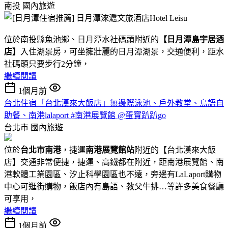
南投
國內旅遊
位於南投縣魚池鄉、日月潭水社碼頭附近的
【日月潭島宇居酒
店】
入住湖景房，可坐擁壯麗的日月潭湖景，交通便利，距水
社碼頭只要步行2分鐘，
繼續閱讀
1個月前
台北住宿「台北漢來大飯店」無邊際泳池、戶外教堂、島語自
助餐、南港lalaport #南港展覽館 @蛋寶趴趴go
台北市
國內旅遊
位於
台北市南港
，捷運
南港展覽館站
附近的【台北漢來大飯
店】交通非常便捷，捷運、高鐵都在附近，距南港展覽館、南
港軟體工業園區、汐止科學園區也不遠，旁邊有LaLaport購物
中心可逛街購物，飯店內有島語、教父牛排…等許多美食餐廳
可享用，
繼續閱讀
1個月前