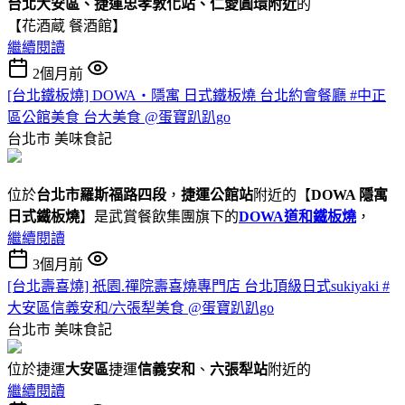
台北大安區、捷運忠孝敦化站、仁愛圓環附近
的
【花酒蔵 餐酒館】
繼續閱讀
2個月前
[台北鐵板燒] DOWA・隱寓 日式鐵板燒 台北約會餐廳 #中正
區公館美食 台大美食 @蛋寶趴趴go
台北市
美味食記
位於
台北市羅斯福路四段
，
捷運公館站
附近的【
DOWA 隱寓
日式鐵板燒
】是武賞餐飲集團旗下的
DOWA道和鐵板燒
，
繼續閱讀
3個月前
[台北壽喜燒] 祇園.禪院壽喜燒專門店 台北頂級日式sukiyaki #
大安區信義安和/六張犁美食 @蛋寶趴趴go
台北市
美味食記
位於捷運
大安區
捷運
信義安和
、
六張犁站
附近的
繼續閱讀