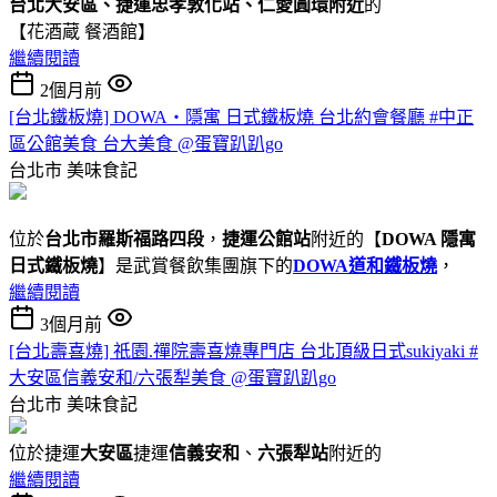
台北大安區、捷運忠孝敦化站、仁愛圓環附近
的
【花酒蔵 餐酒館】
繼續閱讀
2個月前
[台北鐵板燒] DOWA・隱寓 日式鐵板燒 台北約會餐廳 #中正
區公館美食 台大美食 @蛋寶趴趴go
台北市
美味食記
位於
台北市羅斯福路四段
，
捷運公館站
附近的【
DOWA 隱寓
日式鐵板燒
】是武賞餐飲集團旗下的
DOWA道和鐵板燒
，
繼續閱讀
3個月前
[台北壽喜燒] 祇園.禪院壽喜燒專門店 台北頂級日式sukiyaki #
大安區信義安和/六張犁美食 @蛋寶趴趴go
台北市
美味食記
位於捷運
大安區
捷運
信義安和
、
六張犁站
附近的
繼續閱讀