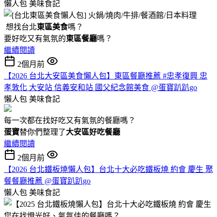
懶人包
美味食記
想找台北
東區美食
嗎？
要好吃又有氣氛的
東區餐廳
嗎？
繼續閱讀
2個月前
【2026 台北大安區美食懶人包】東區餐廳推薦 #忠孝復興 忠
孝敦化 大安站 信義安和站 國父紀念館美食 @蛋寶趴趴go
懶人包
美味食記
每一次都在找好吃又有氣氛的餐廳嗎？
蛋寶
替你們整理了
大安區好吃餐廳
繼續閱讀
2個月前
【2026 台北鐵板燒懶人包】台北十大必吃鐵板燒 約會 慶生 聚
餐餐廳推薦 @蛋寶趴趴go
懶人包
美味食記
您在找燈光好、氣氛佳的餐廳嗎？