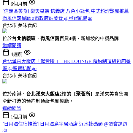
6個月前
[信義區美食] 樂天皇朝 信義店 八色小籠包 中式料理聚餐推薦
微風信義餐廳 #市政府站美食 @蛋寶趴趴go
台北市
美味食記
位於
台北信義區
、
微風信義
百貨4樓、新加坡的中餐品牌
繼續閱讀
4週前
台北漢來大飯店「聚薈所 」THE LOUNGE 預約制頂級包廂餐
廳 @蛋寶趴趴go
台北市
美味食記
位於
南港
、
台北漢來大飯店
2樓的【
聚薈所
】是漢來美食集團
全新打造的預約制頂級包廂餐廳，
繼續閱讀
1個月前
[日月潭住宿推薦] 日月潭島宇居酒店 近水社碼頭 @蛋寶趴趴
go