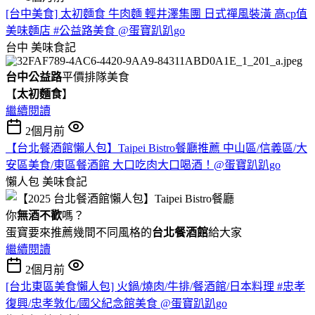
[台中美食] 太初麵食 牛肉麵 輕井澤集團 日式禪風裝潢 高cp值
美味麵店 #公益路美食 @蛋寶趴趴go
台中
美味食記
台中公益路
平價排隊美食
【
太初麵食
】
繼續閱讀
2個月前
【台北餐酒館懶人包】Taipei Bistro餐廳推薦 中山區/信義區/大
安區美食/東區餐酒館 大口吃肉大口喝酒！@蛋寶趴趴go
懶人包
美味食記
你
無酒不歡
嗎？
蛋寶要來推薦幾間不同風格的
台北
餐酒館
給大家
繼續閱讀
2個月前
[台北東區美食懶人包] 火鍋/燒肉/牛排/餐酒館/日本料理 #忠孝
復興/忠孝敦化/國父紀念館美食 @蛋寶趴趴go