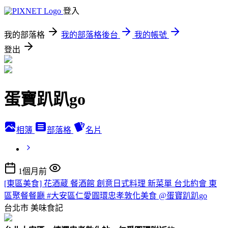
登入
我的部落格
我的部落格後台
我的帳號
登出
蛋寶趴趴go
相簿
部落格
名片
1個月前
[東區美食] 花酒蔵 餐酒館 創意日式料理 新菜單 台北約會 東
區聚餐餐廳 #大安區仁愛圓環忠孝敦化美食 @蛋寶趴趴go
台北市
美味食記