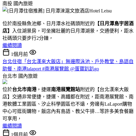
南投
國內旅遊
位於南投縣魚池鄉、日月潭水社碼頭附近的
【日月潭島宇居酒
店】
入住湖景房，可坐擁壯麗的日月潭湖景，交通便利，距水
社碼頭只要步行2分鐘，
繼續閱讀
1個月前
台北住宿「台北漢來大飯店」無邊際泳池、戶外教堂、島語自
助餐、南港lalaport #南港展覽館 @蛋寶趴趴go
台北市
國內旅遊
位於
台北市南港
，捷運
南港展覽館站
附近的【台北漢來大飯
店】交通非常便捷，捷運、高鐵都在附近，距南港展覽館、南
港軟體工業園區、汐止科學園區也不遠，旁邊有LaLaport購物
中心可逛街購物，飯店內有島語、教父牛排…等許多美食餐廳
可享用，
繼續閱讀
1個月前