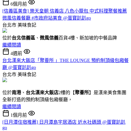
6個月前
[信義區美食] 樂天皇朝 信義店 八色小籠包 中式料理聚餐推薦
微風信義餐廳 #市政府站美食 @蛋寶趴趴go
台北市
美味食記
位於
台北信義區
、
微風信義
百貨4樓、新加坡的中餐品牌
繼續閱讀
4週前
台北漢來大飯店「聚薈所 」THE LOUNGE 預約制頂級包廂餐
廳 @蛋寶趴趴go
台北市
美味食記
位於
南港
、
台北漢來大飯店
2樓的【
聚薈所
】是漢來美食集團
全新打造的預約制頂級包廂餐廳，
繼續閱讀
1個月前
[日月潭住宿推薦] 日月潭島宇居酒店 近水社碼頭 @蛋寶趴趴
go