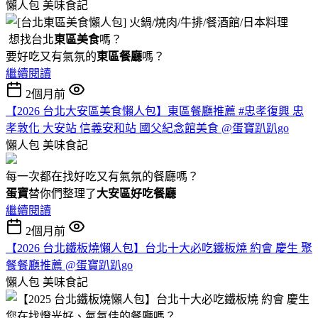
懶人包
美味食記
想找台北
東區美食
嗎？
要好吃又有氣氛的
東區餐廳
嗎？
繼續閱讀
2個月前
【2026 台北大安區美食懶人包】東區餐廳推薦 #忠孝復興 忠
孝敦化 大安站 信義安和站 國父紀念館美食 @蛋寶趴趴go
懶人包
美味食記
每一次都在找好吃又有氣氛的餐廳嗎？
蛋寶
替你們整理了
大安區好吃餐廳
繼續閱讀
2個月前
【2026 台北鐵板燒懶人包】台北十大必吃鐵板燒 約會 慶生 聚
餐餐廳推薦 @蛋寶趴趴go
懶人包
美味食記
您在找燈光好、氣氛佳的餐廳嗎？