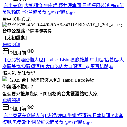
[台中美食] 太初麵食 牛肉麵 輕井澤集團 日式禪風裝潢 高cp值
美味麵店 #公益路美食 @蛋寶趴趴go
台中
美味食記
台中公益路
平價排隊美食
【
太初麵食
】
繼續閱讀
2個月前
【台北餐酒館懶人包】Taipei Bistro餐廳推薦 中山區/信義區/大
安區美食/東區餐酒館 大口吃肉大口喝酒！@蛋寶趴趴go
懶人包
美味食記
你
無酒不歡
嗎？
蛋寶要來推薦幾間不同風格的
台北
餐酒館
給大家
繼續閱讀
2個月前
[台北東區美食懶人包] 火鍋/燒肉/牛排/餐酒館/日本料理 #忠孝
復興/忠孝敦化/國父紀念館美食 @蛋寶趴趴go