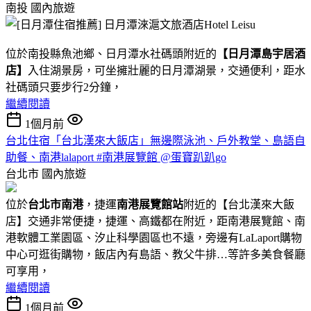
南投
國內旅遊
位於南投縣魚池鄉、日月潭水社碼頭附近的
【日月潭島宇居酒
店】
入住湖景房，可坐擁壯麗的日月潭湖景，交通便利，距水
社碼頭只要步行2分鐘，
繼續閱讀
1個月前
台北住宿「台北漢來大飯店」無邊際泳池、戶外教堂、島語自
助餐、南港lalaport #南港展覽館 @蛋寶趴趴go
台北市
國內旅遊
位於
台北市南港
，捷運
南港展覽館站
附近的【台北漢來大飯
店】交通非常便捷，捷運、高鐵都在附近，距南港展覽館、南
港軟體工業園區、汐止科學園區也不遠，旁邊有LaLaport購物
中心可逛街購物，飯店內有島語、教父牛排…等許多美食餐廳
可享用，
繼續閱讀
1個月前