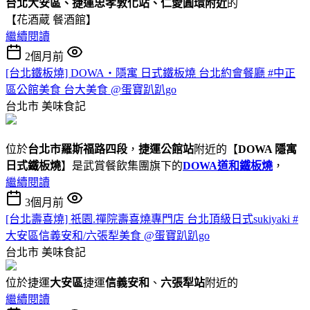
台北大安區、捷運忠孝敦化站、仁愛圓環附近
的
【花酒蔵 餐酒館】
繼續閱讀
2個月前
[台北鐵板燒] DOWA・隱寓 日式鐵板燒 台北約會餐廳 #中正
區公館美食 台大美食 @蛋寶趴趴go
台北市
美味食記
位於
台北市羅斯福路四段
，
捷運公館站
附近的【
DOWA 隱寓
日式鐵板燒
】是武賞餐飲集團旗下的
DOWA道和鐵板燒
，
繼續閱讀
3個月前
[台北壽喜燒] 祇園.禪院壽喜燒專門店 台北頂級日式sukiyaki #
大安區信義安和/六張犁美食 @蛋寶趴趴go
台北市
美味食記
位於捷運
大安區
捷運
信義安和
、
六張犁站
附近的
繼續閱讀