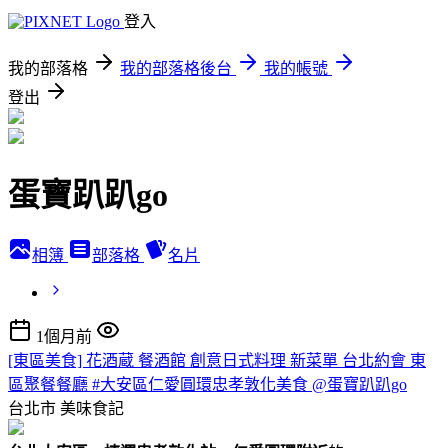
登入
我的部落格
我的部落格後台
我的帳號
登出
蛋寶趴趴go
相簿
部落格
名片
1個月前
[東區美食] 花酒蔵 餐酒館 創意日式料理 新菜單 台北約會 東
區聚餐餐廳 #大安區仁愛圓環忠孝敦化美食 @蛋寶趴趴go
台北市
美味食記