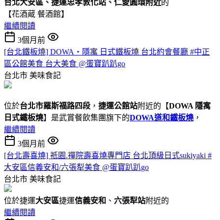
台北大安區、捷運忠孝敦化站、仁愛圓環附近
的
【花酒蔵 餐酒館】
繼續閱讀
3個月前
[台北鐵板燒] DOWA・隱寓 日式鐵板燒 台北約會餐廳 #中正
區公館美食 台大美食 @蛋寶趴趴go
台北市
美味食記
位於
台北市羅斯福路四段
，
捷運公館站
附近的【
DOWA 隱寓
日式鐵板燒
】是武賞餐飲集團旗下的
DOWA道和鐵板燒
，
繼續閱讀
3個月前
[台北壽喜燒] 祇園.禪院壽喜燒專門店 台北頂級日式sukiyaki #
大安區信義安和/六張犁美食 @蛋寶趴趴go
台北市
美味食記
位於捷運
大安區
捷運
信義安和
、
六張犁站
附近的
繼續閱讀