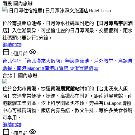
南投
國內旅遊
位於南投縣魚池鄉、日月潭水社碼頭附近的
【日月潭島宇居酒
店】
入住湖景房，可坐擁壯麗的日月潭湖景，交通便利，距水
社碼頭只要步行2分鐘，
繼續閱讀
1個月前
台北住宿「台北漢來大飯店」無邊際泳池、戶外教堂、島語自
助餐、南港lalaport #南港展覽館 @蛋寶趴趴go
台北市
國內旅遊
位於
台北市南港
，捷運
南港展覽館站
附近的【台北漢來大飯
店】交通非常便捷，捷運、高鐵都在附近，距南港展覽館、南
港軟體工業園區、汐止科學園區也不遠，旁邊有LaLaport購物
中心可逛街購物，飯店內有島語、教父牛排…等許多美食餐廳
可享用，
繼續閱讀
1個月前