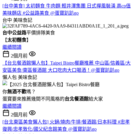
[台中美食] 太初麵食 牛肉麵 輕井澤集團 日式禪風裝潢 高cp值
美味麵店 #公益路美食 @蛋寶趴趴go
台中
美味食記
台中公益路
平價排隊美食
【
太初麵食
】
繼續閱讀
2個月前
【台北餐酒館懶人包】Taipei Bistro餐廳推薦 中山區/信義區/大
安區美食/東區餐酒館 大口吃肉大口喝酒！@蛋寶趴趴go
懶人包
美味食記
你
無酒不歡
嗎？
蛋寶要來推薦幾間不同風格的
台北
餐酒館
給大家
繼續閱讀
2個月前
[台北東區美食懶人包] 火鍋/燒肉/牛排/餐酒館/日本料理 #忠孝
復興/忠孝敦化/國父紀念館美食 @蛋寶趴趴go