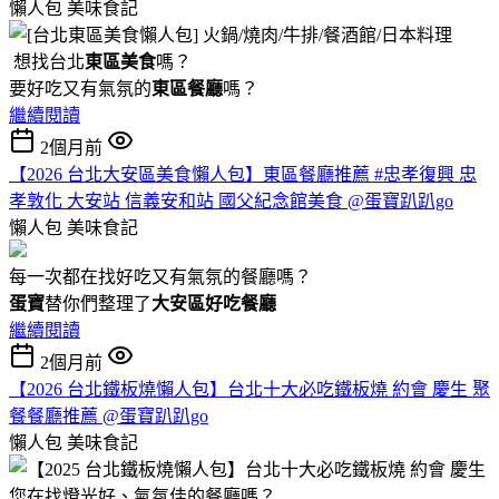
懶人包
美味食記
想找台北
東區美食
嗎？
要好吃又有氣氛的
東區餐廳
嗎？
繼續閱讀
2個月前
【2026 台北大安區美食懶人包】東區餐廳推薦 #忠孝復興 忠
孝敦化 大安站 信義安和站 國父紀念館美食 @蛋寶趴趴go
懶人包
美味食記
每一次都在找好吃又有氣氛的餐廳嗎？
蛋寶
替你們整理了
大安區好吃餐廳
繼續閱讀
2個月前
【2026 台北鐵板燒懶人包】台北十大必吃鐵板燒 約會 慶生 聚
餐餐廳推薦 @蛋寶趴趴go
懶人包
美味食記
您在找燈光好、氣氛佳的餐廳嗎？