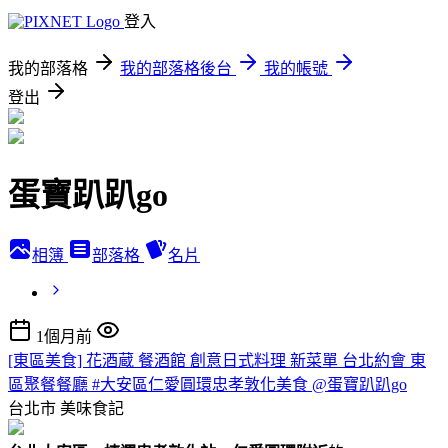
登入
我的部落格
我的部落格後台
我的帳號
登出
蛋寶趴趴go
相簿
部落格
名片
1個月前
[東區美食] 花酒蔵 餐酒館 創意日式料理 新菜單 台北約會 東
區聚餐餐廳 #大安區仁愛圓環忠孝敦化美食 @蛋寶趴趴go
台北市
美味食記