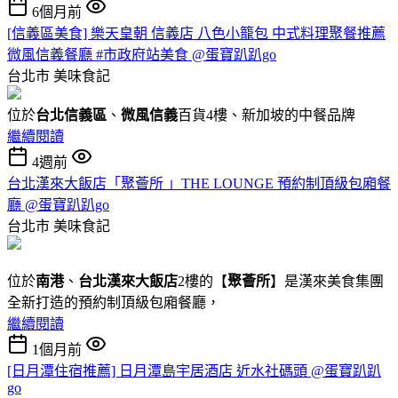
6個月前
[信義區美食] 樂天皇朝 信義店 八色小籠包 中式料理聚餐推薦
微風信義餐廳 #市政府站美食 @蛋寶趴趴go
台北市
美味食記
位於
台北信義區
、
微風信義
百貨4樓、新加坡的中餐品牌
繼續閱讀
4週前
台北漢來大飯店「聚薈所 」THE LOUNGE 預約制頂級包廂餐
廳 @蛋寶趴趴go
台北市
美味食記
位於
南港
、
台北漢來大飯店
2樓的【
聚薈所
】是漢來美食集團
全新打造的預約制頂級包廂餐廳，
繼續閱讀
1個月前
[日月潭住宿推薦] 日月潭島宇居酒店 近水社碼頭 @蛋寶趴趴
go