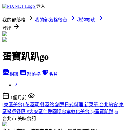
登入
我的部落格
我的部落格後台
我的帳號
登出
蛋寶趴趴go
相簿
部落格
名片
1個月前
[東區美食] 花酒蔵 餐酒館 創意日式料理 新菜單 台北約會 東
區聚餐餐廳 #大安區仁愛圓環忠孝敦化美食 @蛋寶趴趴go
台北市
美味食記