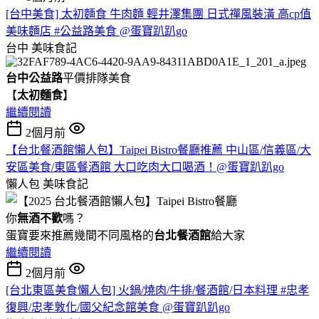
[台中美食] 太初麵食 牛肉麵 輕井澤集團 日式禪風裝潢 高cp值
美味麵店 #公益路美食 @蛋寶趴趴go
台中
美味食記
台中公益路
平價排隊美食
【
太初麵食
】
繼續閱讀
2個月前
【台北餐酒館懶人包】Taipei Bistro餐廳推薦 中山區/信義區/大
安區美食/東區餐酒館 大口吃肉大口喝酒！@蛋寶趴趴go
懶人包
美味食記
你
無酒不歡
嗎？
蛋寶要來推薦幾間不同風格的
台北
餐酒館
給大家
繼續閱讀
2個月前
[台北東區美食懶人包] 火鍋/燒肉/牛排/餐酒館/日本料理 #忠孝
復興/忠孝敦化/國父紀念館美食 @蛋寶趴趴go