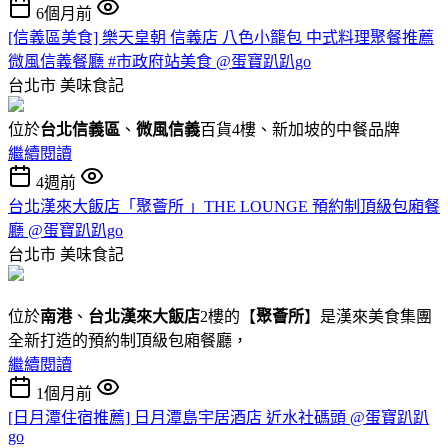
6個月前
[信義區美食] 樂天皇朝 信義店 八色小籠包 中式料理聚餐推薦
微風信義餐廳 #市政府站美食 @蛋寶趴趴go
台北市
美味食記
位於
台北信義區
、
微風信義
百貨4樓、新加坡的中餐品牌
繼續閱讀
4週前
台北漢來大飯店「聚薈所 」THE LOUNGE 預約制頂級包廂餐
廳 @蛋寶趴趴go
台北市
美味食記
位於
南港
、
台北漢來大飯店
2樓的【
聚薈所
】是漢來美食集團
全新打造的預約制頂級包廂餐廳，
繼續閱讀
1個月前
[日月潭住宿推薦] 日月潭島宇居酒店 近水社碼頭 @蛋寶趴趴
go