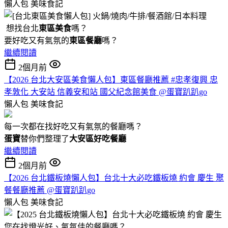
懶人包
美味食記
想找台北
東區美食
嗎？
要好吃又有氣氛的
東區餐廳
嗎？
繼續閱讀
2個月前
【2026 台北大安區美食懶人包】東區餐廳推薦 #忠孝復興 忠
孝敦化 大安站 信義安和站 國父紀念館美食 @蛋寶趴趴go
懶人包
美味食記
每一次都在找好吃又有氣氛的餐廳嗎？
蛋寶
替你們整理了
大安區好吃餐廳
繼續閱讀
2個月前
【2026 台北鐵板燒懶人包】台北十大必吃鐵板燒 約會 慶生 聚
餐餐廳推薦 @蛋寶趴趴go
懶人包
美味食記
您在找燈光好、氣氛佳的餐廳嗎？