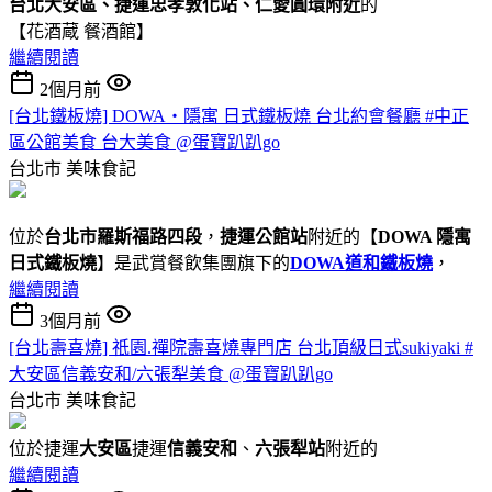
台北大安區、捷運忠孝敦化站、仁愛圓環附近
的
【花酒蔵 餐酒館】
繼續閱讀
2個月前
[台北鐵板燒] DOWA・隱寓 日式鐵板燒 台北約會餐廳 #中正
區公館美食 台大美食 @蛋寶趴趴go
台北市
美味食記
位於
台北市羅斯福路四段
，
捷運公館站
附近的【
DOWA 隱寓
日式鐵板燒
】是武賞餐飲集團旗下的
DOWA道和鐵板燒
，
繼續閱讀
3個月前
[台北壽喜燒] 祇園.禪院壽喜燒專門店 台北頂級日式sukiyaki #
大安區信義安和/六張犁美食 @蛋寶趴趴go
台北市
美味食記
位於捷運
大安區
捷運
信義安和
、
六張犁站
附近的
繼續閱讀