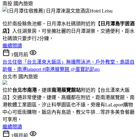
南投
國內旅遊
位於南投縣魚池鄉、日月潭水社碼頭附近的
【日月潭島宇居酒
店】
入住湖景房，可坐擁壯麗的日月潭湖景，交通便利，距水
社碼頭只要步行2分鐘，
繼續閱讀
1個月前
台北住宿「台北漢來大飯店」無邊際泳池、戶外教堂、島語自
助餐、南港lalaport #南港展覽館 @蛋寶趴趴go
台北市
國內旅遊
位於
台北市南港
，捷運
南港展覽館站
附近的【台北漢來大飯
店】交通非常便捷，捷運、高鐵都在附近，距南港展覽館、南
港軟體工業園區、汐止科學園區也不遠，旁邊有LaLaport購物
中心可逛街購物，飯店內有島語、教父牛排…等許多美食餐廳
可享用，
繼續閱讀
1個月前