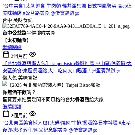
[台中美食] 太初麵食 牛肉麵 輕井澤集團 日式禪風裝潢 高cp值
美味麵店 #公益路美食 @蛋寶趴趴go
台中
美味食記
台中公益路
平價排隊美食
【
太初麵食
】
繼續閱讀
2個月前
【台北餐酒館懶人包】Taipei Bistro餐廳推薦 中山區/信義區/大
安區美食/東區餐酒館 大口吃肉大口喝酒！@蛋寶趴趴go
懶人包
美味食記
你
無酒不歡
嗎？
蛋寶要來推薦幾間不同風格的
台北
餐酒館
給大家
繼續閱讀
2個月前
[台北東區美食懶人包] 火鍋/燒肉/牛排/餐酒館/日本料理 #忠孝
復興/忠孝敦化/國父紀念館美食 @蛋寶趴趴go