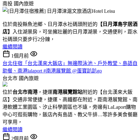
南投
國內旅遊
位於南投縣魚池鄉、日月潭水社碼頭附近的
【日月潭島宇居酒
店】
入住湖景房，可坐擁壯麗的日月潭湖景，交通便利，距水
社碼頭只要步行2分鐘，
繼續閱讀
1個月前
台北住宿「台北漢來大飯店」無邊際泳池、戶外教堂、島語自
助餐、南港lalaport #南港展覽館 @蛋寶趴趴go
台北市
國內旅遊
位於
台北市南港
，捷運
南港展覽館站
附近的【台北漢來大飯
店】交通非常便捷，捷運、高鐵都在附近，距南港展覽館、南
港軟體工業園區、汐止科學園區也不遠，旁邊有LaLaport購物
中心可逛街購物，飯店內有島語、教父牛排…等許多美食餐廳
可享用，
繼續閱讀
2個月前