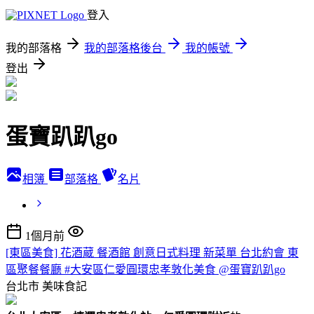
登入
我的部落格
我的部落格後台
我的帳號
登出
蛋寶趴趴go
相簿
部落格
名片
1個月前
[東區美食] 花酒蔵 餐酒館 創意日式料理 新菜單 台北約會 東
區聚餐餐廳 #大安區仁愛圓環忠孝敦化美食 @蛋寶趴趴go
台北市
美味食記