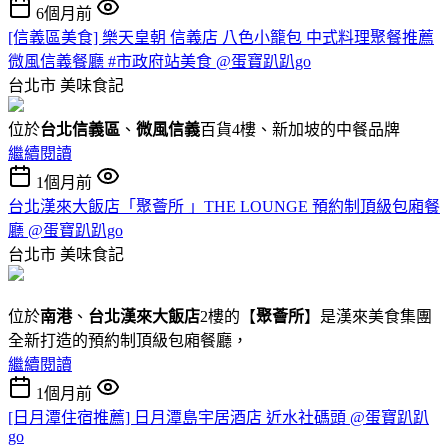
6個月前
[信義區美食] 樂天皇朝 信義店 八色小籠包 中式料理聚餐推薦
微風信義餐廳 #市政府站美食 @蛋寶趴趴go
台北市
美味食記
位於
台北信義區
、
微風信義
百貨4樓、新加坡的中餐品牌
繼續閱讀
1個月前
台北漢來大飯店「聚薈所 」THE LOUNGE 預約制頂級包廂餐
廳 @蛋寶趴趴go
台北市
美味食記
位於
南港
、
台北漢來大飯店
2樓的【
聚薈所
】是漢來美食集團
全新打造的預約制頂級包廂餐廳，
繼續閱讀
1個月前
[日月潭住宿推薦] 日月潭島宇居酒店 近水社碼頭 @蛋寶趴趴
go