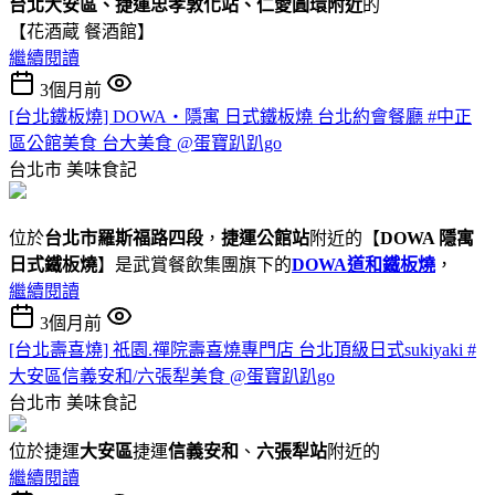
台北大安區、捷運忠孝敦化站、仁愛圓環附近
的
【花酒蔵 餐酒館】
繼續閱讀
3個月前
[台北鐵板燒] DOWA・隱寓 日式鐵板燒 台北約會餐廳 #中正
區公館美食 台大美食 @蛋寶趴趴go
台北市
美味食記
位於
台北市羅斯福路四段
，
捷運公館站
附近的【
DOWA 隱寓
日式鐵板燒
】是武賞餐飲集團旗下的
DOWA道和鐵板燒
，
繼續閱讀
3個月前
[台北壽喜燒] 祇園.禪院壽喜燒專門店 台北頂級日式sukiyaki #
大安區信義安和/六張犁美食 @蛋寶趴趴go
台北市
美味食記
位於捷運
大安區
捷運
信義安和
、
六張犁站
附近的
繼續閱讀