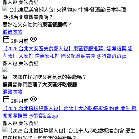
懶人包
美味食記
想找台北
東區美食
嗎？
要好吃又有氣氛的
東區餐廳
嗎？
繼續閱讀
2個月前
【2026 台北大安區美食懶人包】東區餐廳推薦 #忠孝復興 忠
孝敦化 大安站 信義安和站 國父紀念館美食 @蛋寶趴趴go
懶人包
美味食記
每一次都在找好吃又有氣氛的餐廳嗎？
蛋寶
替你們整理了
大安區好吃餐廳
繼續閱讀
2個月前
【2026 台北鐵板燒懶人包】台北十大必吃鐵板燒 約會 慶生 聚
餐餐廳推薦 @蛋寶趴趴go
懶人包
美味食記
您在找燈光好、氣氛佳的餐廳嗎？