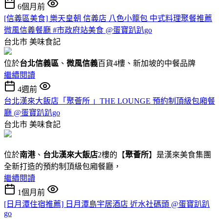
6個月前
[信義區美食] 樂天皇朝 信義店 八色小籠包 中式料理聚餐推薦
微風信義餐廳 #市政府站美食 @蛋寶趴趴go
台北市
美味食記
位於
台北信義區
、
微風信義
百貨4樓、新加坡的中餐品牌
繼續閱讀
4週前
台北漢來大飯店「聚薈所 」THE LOUNGE 預約制頂級包廂餐
廳 @蛋寶趴趴go
台北市
美味食記
位於
南港
、
台北漢來大飯店
2樓的【
聚薈所
】是漢來美食集團
全新打造的預約制頂級包廂餐廳，
繼續閱讀
1個月前
[日月潭住宿推薦] 日月潭島宇居酒店 近水社碼頭 @蛋寶趴趴
go