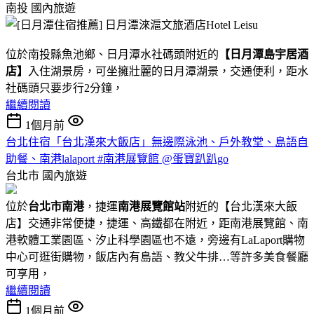
南投
國內旅遊
位於南投縣魚池鄉、日月潭水社碼頭附近的
【日月潭島宇居酒
店】
入住湖景房，可坐擁壯麗的日月潭湖景，交通便利，距水
社碼頭只要步行2分鐘，
繼續閱讀
1個月前
台北住宿「台北漢來大飯店」無邊際泳池、戶外教堂、島語自
助餐、南港lalaport #南港展覽館 @蛋寶趴趴go
台北市
國內旅遊
位於
台北市南港
，捷運
南港展覽館站
附近的【台北漢來大飯
店】交通非常便捷，捷運、高鐵都在附近，距南港展覽館、南
港軟體工業園區、汐止科學園區也不遠，旁邊有LaLaport購物
中心可逛街購物，飯店內有島語、教父牛排…等許多美食餐廳
可享用，
繼續閱讀
1個月前