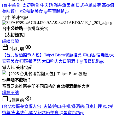
[台中美食] 太初麵食 牛肉麵 輕井澤集團 日式禪風裝潢 高cp值
美味麵店 #公益路美食 @蛋寶趴趴go
台中
美味食記
台中公益路
平價排隊美食
【
太初麵食
】
繼續閱讀
2個月前
【台北餐酒館懶人包】Taipei Bistro餐廳推薦 中山區/信義區/大
安區美食/東區餐酒館 大口吃肉大口喝酒！@蛋寶趴趴go
懶人包
美味食記
你
無酒不歡
嗎？
蛋寶要來推薦幾間不同風格的
台北
餐酒館
給大家
繼續閱讀
2個月前
[台北東區美食懶人包] 火鍋/燒肉/牛排/餐酒館/日本料理 #忠孝
復興/忠孝敦化/國父紀念館美食 @蛋寶趴趴go