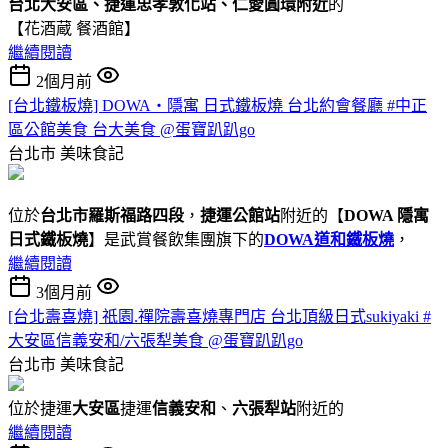
台北大安區、捷運忠孝敦化站、仁愛圓環附近
的
【花酒蔵 餐酒館】
繼續閱讀
2個月前
[台北鐵板燒] DOWA・隱寓 日式鐵板燒 台北約會餐廳 #中正
區公館美食 台大美食 @蛋寶趴趴go
台北市
美味食記
位於
台北市羅斯福路四段
，
捷運公館站
附近的【
DOWA 隱寓
日式鐵板燒
】是武賞餐飲集團旗下的
DOWA道和鐵板燒
，
繼續閱讀
3個月前
[台北壽喜燒] 祇園.禪院壽喜燒專門店 台北頂級日式sukiyaki #
大安區信義安和/六張犁美食 @蛋寶趴趴go
台北市
美味食記
位於捷運
大安區
捷運
信義安和
、
六張犁站
附近的
繼續閱讀