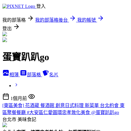
登入
我的部落格
我的部落格後台
我的帳號
登出
蛋寶趴趴go
相簿
部落格
名片
1個月前
[東區美食] 花酒蔵 餐酒館 創意日式料理 新菜單 台北約會 東
區聚餐餐廳 #大安區仁愛圓環忠孝敦化美食 @蛋寶趴趴go
台北市
美味食記