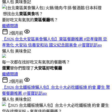
懶人包
美味食記
想找台北
東區美食
嗎？
要好吃又有氣氛的
東區餐廳
嗎？
繼續閱讀
2個月前
【2026 台北大安區美食懶人包】東區餐廳推薦 #忠孝復興 忠
孝敦化 大安站 信義安和站 國父紀念館美食 @蛋寶趴趴go
懶人包
美味食記
每一次都在找好吃又有氣氛的餐廳嗎？
蛋寶
替你們整理了
大安區好吃餐廳
繼續閱讀
2個月前
【2026 台北鐵板燒懶人包】台北十大必吃鐵板燒 約會 慶生 聚
餐餐廳推薦 @蛋寶趴趴go
懶人包
美味食記
您在找燈光好、氣氛佳的餐廳嗎？