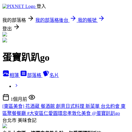
登入
我的部落格
我的部落格後台
我的帳號
登出
蛋寶趴趴go
相簿
部落格
名片
1個月前
[東區美食] 花酒蔵 餐酒館 創意日式料理 新菜單 台北約會 東
區聚餐餐廳 #大安區仁愛圓環忠孝敦化美食 @蛋寶趴趴go
台北市
美味食記