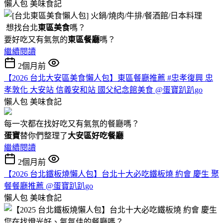
懶人包
美味食記
想找台北
東區美食
嗎？
要好吃又有氣氛的
東區餐廳
嗎？
繼續閱讀
2個月前
【2026 台北大安區美食懶人包】東區餐廳推薦 #忠孝復興 忠
孝敦化 大安站 信義安和站 國父紀念館美食 @蛋寶趴趴go
懶人包
美味食記
每一次都在找好吃又有氣氛的餐廳嗎？
蛋寶
替你們整理了
大安區好吃餐廳
繼續閱讀
2個月前
【2026 台北鐵板燒懶人包】台北十大必吃鐵板燒 約會 慶生 聚
餐餐廳推薦 @蛋寶趴趴go
懶人包
美味食記
您在找燈光好、氣氛佳的餐廳嗎？