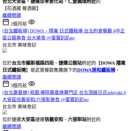
台北大安區、捷運忠孝敦化站、仁愛圓環附近
的
【花酒蔵 餐酒館】
繼續閱讀
2個月前
[台北鐵板燒] DOWA・隱寓 日式鐵板燒 台北約會餐廳 #中正
區公館美食 台大美食 @蛋寶趴趴go
台北市
美味食記
位於
台北市羅斯福路四段
，
捷運公館站
附近的【
DOWA 隱寓
日式鐵板燒
】是武賞餐飲集團旗下的
DOWA道和鐵板燒
，
繼續閱讀
3個月前
[台北壽喜燒] 祇園.禪院壽喜燒專門店 台北頂級日式sukiyaki #
大安區信義安和/六張犁美食 @蛋寶趴趴go
台北市
美味食記
位於捷運
大安區
捷運
信義安和
、
六張犁站
附近的
繼續閱讀