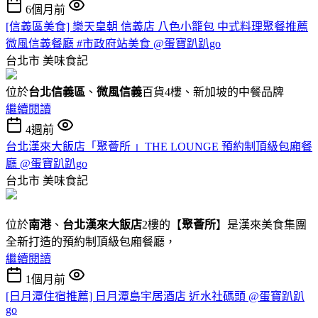
6個月前
[信義區美食] 樂天皇朝 信義店 八色小籠包 中式料理聚餐推薦
微風信義餐廳 #市政府站美食 @蛋寶趴趴go
台北市
美味食記
位於
台北信義區
、
微風信義
百貨4樓、新加坡的中餐品牌
繼續閱讀
4週前
台北漢來大飯店「聚薈所 」THE LOUNGE 預約制頂級包廂餐
廳 @蛋寶趴趴go
台北市
美味食記
位於
南港
、
台北漢來大飯店
2樓的【
聚薈所
】是漢來美食集團
全新打造的預約制頂級包廂餐廳，
繼續閱讀
1個月前
[日月潭住宿推薦] 日月潭島宇居酒店 近水社碼頭 @蛋寶趴趴
go