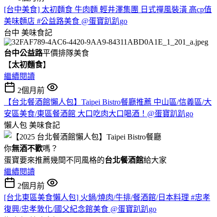
[台中美食] 太初麵食 牛肉麵 輕井澤集團 日式禪風裝潢 高cp值
美味麵店 #公益路美食 @蛋寶趴趴go
台中
美味食記
台中公益路
平價排隊美食
【
太初麵食
】
繼續閱讀
2個月前
【台北餐酒館懶人包】Taipei Bistro餐廳推薦 中山區/信義區/大
安區美食/東區餐酒館 大口吃肉大口喝酒！@蛋寶趴趴go
懶人包
美味食記
你
無酒不歡
嗎？
蛋寶要來推薦幾間不同風格的
台北
餐酒館
給大家
繼續閱讀
2個月前
[台北東區美食懶人包] 火鍋/燒肉/牛排/餐酒館/日本料理 #忠孝
復興/忠孝敦化/國父紀念館美食 @蛋寶趴趴go