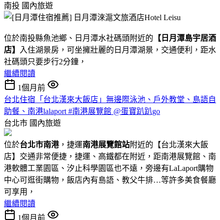
南投
國內旅遊
位於南投縣魚池鄉、日月潭水社碼頭附近的
【日月潭島宇居酒
店】
入住湖景房，可坐擁壯麗的日月潭湖景，交通便利，距水
社碼頭只要步行2分鐘，
繼續閱讀
1個月前
台北住宿「台北漢來大飯店」無邊際泳池、戶外教堂、島語自
助餐、南港lalaport #南港展覽館 @蛋寶趴趴go
台北市
國內旅遊
位於
台北市南港
，捷運
南港展覽館站
附近的【台北漢來大飯
店】交通非常便捷，捷運、高鐵都在附近，距南港展覽館、南
港軟體工業園區、汐止科學園區也不遠，旁邊有LaLaport購物
中心可逛街購物，飯店內有島語、教父牛排…等許多美食餐廳
可享用，
繼續閱讀
1個月前