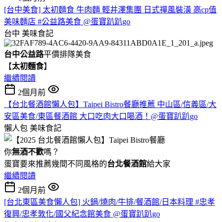
[台中美食] 太初麵食 牛肉麵 輕井澤集團 日式禪風裝潢 高cp值
美味麵店 #公益路美食 @蛋寶趴趴go
台中
美味食記
台中公益路
平價排隊美食
【
太初麵食
】
繼續閱讀
2個月前
【台北餐酒館懶人包】Taipei Bistro餐廳推薦 中山區/信義區/大
安區美食/東區餐酒館 大口吃肉大口喝酒！@蛋寶趴趴go
懶人包
美味食記
你
無酒不歡
嗎？
蛋寶要來推薦幾間不同風格的
台北
餐酒館
給大家
繼續閱讀
2個月前
[台北東區美食懶人包] 火鍋/燒肉/牛排/餐酒館/日本料理 #忠孝
復興/忠孝敦化/國父紀念館美食 @蛋寶趴趴go