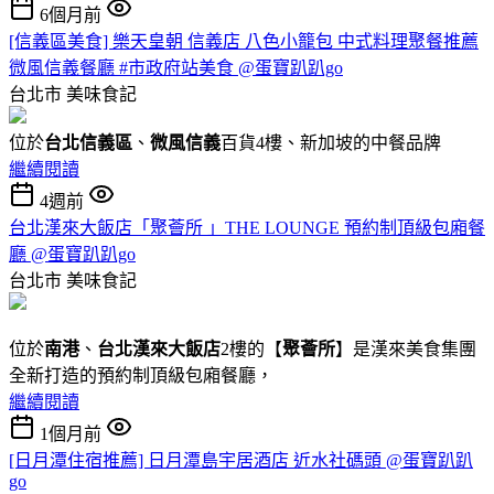
6個月前
[信義區美食] 樂天皇朝 信義店 八色小籠包 中式料理聚餐推薦
微風信義餐廳 #市政府站美食 @蛋寶趴趴go
台北市
美味食記
位於
台北信義區
、
微風信義
百貨4樓、新加坡的中餐品牌
繼續閱讀
4週前
台北漢來大飯店「聚薈所 」THE LOUNGE 預約制頂級包廂餐
廳 @蛋寶趴趴go
台北市
美味食記
位於
南港
、
台北漢來大飯店
2樓的【
聚薈所
】是漢來美食集團
全新打造的預約制頂級包廂餐廳，
繼續閱讀
1個月前
[日月潭住宿推薦] 日月潭島宇居酒店 近水社碼頭 @蛋寶趴趴
go