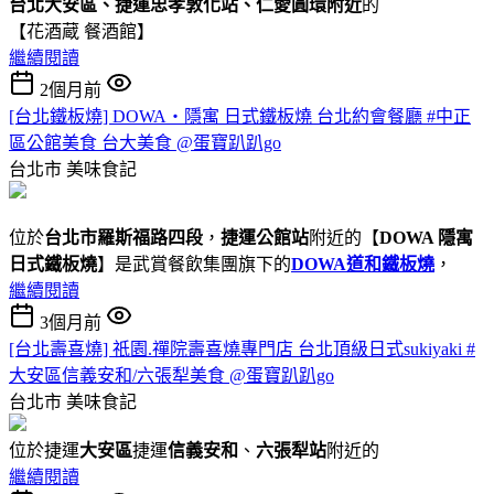
台北大安區、捷運忠孝敦化站、仁愛圓環附近
的
【花酒蔵 餐酒館】
繼續閱讀
2個月前
[台北鐵板燒] DOWA・隱寓 日式鐵板燒 台北約會餐廳 #中正
區公館美食 台大美食 @蛋寶趴趴go
台北市
美味食記
位於
台北市羅斯福路四段
，
捷運公館站
附近的【
DOWA 隱寓
日式鐵板燒
】是武賞餐飲集團旗下的
DOWA道和鐵板燒
，
繼續閱讀
3個月前
[台北壽喜燒] 祇園.禪院壽喜燒專門店 台北頂級日式sukiyaki #
大安區信義安和/六張犁美食 @蛋寶趴趴go
台北市
美味食記
位於捷運
大安區
捷運
信義安和
、
六張犁站
附近的
繼續閱讀