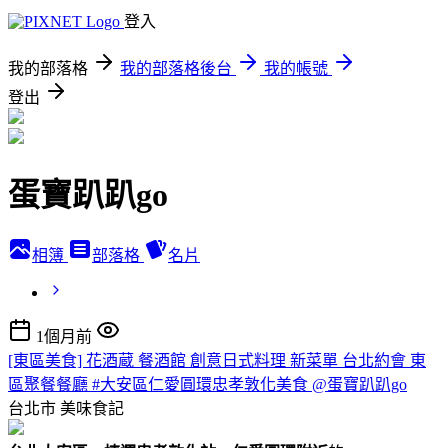
登入
我的部落格
我的部落格後台
我的帳號
登出
蛋寶趴趴go
相簿
部落格
名片
1個月前
[東區美食] 花酒蔵 餐酒館 創意日式料理 新菜單 台北約會 東
區聚餐餐廳 #大安區仁愛圓環忠孝敦化美食 @蛋寶趴趴go
台北市
美味食記