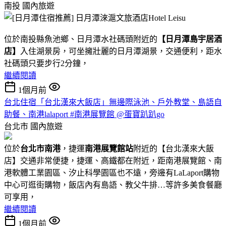
南投
國內旅遊
位於南投縣魚池鄉、日月潭水社碼頭附近的
【日月潭島宇居酒
店】
入住湖景房，可坐擁壯麗的日月潭湖景，交通便利，距水
社碼頭只要步行2分鐘，
繼續閱讀
1個月前
台北住宿「台北漢來大飯店」無邊際泳池、戶外教堂、島語自
助餐、南港lalaport #南港展覽館 @蛋寶趴趴go
台北市
國內旅遊
位於
台北市南港
，捷運
南港展覽館站
附近的【台北漢來大飯
店】交通非常便捷，捷運、高鐵都在附近，距南港展覽館、南
港軟體工業園區、汐止科學園區也不遠，旁邊有LaLaport購物
中心可逛街購物，飯店內有島語、教父牛排…等許多美食餐廳
可享用，
繼續閱讀
1個月前