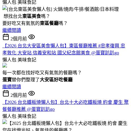
懶人包
美味食記
想找台北
東區美食
嗎？
要好吃又有氣氛的
東區餐廳
嗎？
繼續閱讀
2個月前
【2026 台北大安區美食懶人包】東區餐廳推薦 #忠孝復興 忠
孝敦化 大安站 信義安和站 國父紀念館美食 @蛋寶趴趴go
懶人包
美味食記
每一次都在找好吃又有氣氛的餐廳嗎？
蛋寶
替你們整理了
大安區好吃餐廳
繼續閱讀
2個月前
【2026 台北鐵板燒懶人包】台北十大必吃鐵板燒 約會 慶生 聚
餐餐廳推薦 @蛋寶趴趴go
懶人包
美味食記
您在找燈光好、氣氛佳的餐廳嗎？