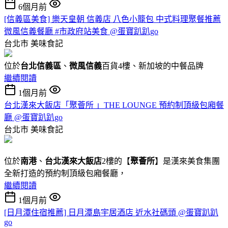
6個月前
[信義區美食] 樂天皇朝 信義店 八色小籠包 中式料理聚餐推薦
微風信義餐廳 #市政府站美食 @蛋寶趴趴go
台北市
美味食記
位於
台北信義區
、
微風信義
百貨4樓、新加坡的中餐品牌
繼續閱讀
1個月前
台北漢來大飯店「聚薈所 」THE LOUNGE 預約制頂級包廂餐
廳 @蛋寶趴趴go
台北市
美味食記
位於
南港
、
台北漢來大飯店
2樓的【
聚薈所
】是漢來美食集團
全新打造的預約制頂級包廂餐廳，
繼續閱讀
1個月前
[日月潭住宿推薦] 日月潭島宇居酒店 近水社碼頭 @蛋寶趴趴
go