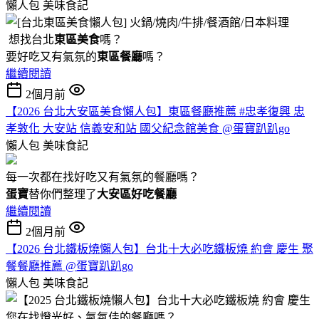
懶人包
美味食記
想找台北
東區美食
嗎？
要好吃又有氣氛的
東區餐廳
嗎？
繼續閱讀
2個月前
【2026 台北大安區美食懶人包】東區餐廳推薦 #忠孝復興 忠
孝敦化 大安站 信義安和站 國父紀念館美食 @蛋寶趴趴go
懶人包
美味食記
每一次都在找好吃又有氣氛的餐廳嗎？
蛋寶
替你們整理了
大安區好吃餐廳
繼續閱讀
2個月前
【2026 台北鐵板燒懶人包】台北十大必吃鐵板燒 約會 慶生 聚
餐餐廳推薦 @蛋寶趴趴go
懶人包
美味食記
您在找燈光好、氣氛佳的餐廳嗎？