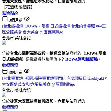
台北大安區、捷運忠孝敦化站、仁愛圓環附近
的
【花酒蔵 餐酒館】
繼續閱讀
3個月前
[台北鐵板燒] DOWA・隱寓 日式鐵板燒 台北約會餐廳 #中正
區公館美食 台大美食 @蛋寶趴趴go
台北市
美味食記
位於
台北市羅斯福路四段
，
捷運公館站
附近的【
DOWA 隱寓
日式鐵板燒
】是武賞餐飲集團旗下的
DOWA道和鐵板燒
，
繼續閱讀
3個月前
[台北壽喜燒] 祇園.禪院壽喜燒專門店 台北頂級日式sukiyaki #
大安區信義安和/六張犁美食 @蛋寶趴趴go
台北市
美味食記
位於捷運
大安區
捷運
信義安和
、
六張犁站
附近的
繼續閱讀