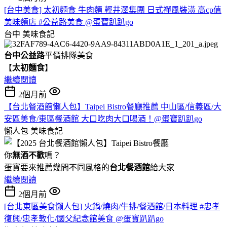
[台中美食] 太初麵食 牛肉麵 輕井澤集團 日式禪風裝潢 高cp值
美味麵店 #公益路美食 @蛋寶趴趴go
台中
美味食記
台中公益路
平價排隊美食
【
太初麵食
】
繼續閱讀
2個月前
【台北餐酒館懶人包】Taipei Bistro餐廳推薦 中山區/信義區/大
安區美食/東區餐酒館 大口吃肉大口喝酒！@蛋寶趴趴go
懶人包
美味食記
你
無酒不歡
嗎？
蛋寶要來推薦幾間不同風格的
台北
餐酒館
給大家
繼續閱讀
2個月前
[台北東區美食懶人包] 火鍋/燒肉/牛排/餐酒館/日本料理 #忠孝
復興/忠孝敦化/國父紀念館美食 @蛋寶趴趴go