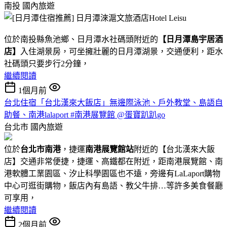
南投
國內旅遊
位於南投縣魚池鄉、日月潭水社碼頭附近的
【日月潭島宇居酒
店】
入住湖景房，可坐擁壯麗的日月潭湖景，交通便利，距水
社碼頭只要步行2分鐘，
繼續閱讀
1個月前
台北住宿「台北漢來大飯店」無邊際泳池、戶外教堂、島語自
助餐、南港lalaport #南港展覽館 @蛋寶趴趴go
台北市
國內旅遊
位於
台北市南港
，捷運
南港展覽館站
附近的【台北漢來大飯
店】交通非常便捷，捷運、高鐵都在附近，距南港展覽館、南
港軟體工業園區、汐止科學園區也不遠，旁邊有LaLaport購物
中心可逛街購物，飯店內有島語、教父牛排…等許多美食餐廳
可享用，
繼續閱讀
2個月前