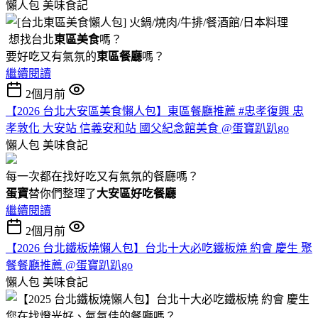
懶人包
美味食記
想找台北
東區美食
嗎？
要好吃又有氣氛的
東區餐廳
嗎？
繼續閱讀
2個月前
【2026 台北大安區美食懶人包】東區餐廳推薦 #忠孝復興 忠
孝敦化 大安站 信義安和站 國父紀念館美食 @蛋寶趴趴go
懶人包
美味食記
每一次都在找好吃又有氣氛的餐廳嗎？
蛋寶
替你們整理了
大安區好吃餐廳
繼續閱讀
2個月前
【2026 台北鐵板燒懶人包】台北十大必吃鐵板燒 約會 慶生 聚
餐餐廳推薦 @蛋寶趴趴go
懶人包
美味食記
您在找燈光好、氣氛佳的餐廳嗎？