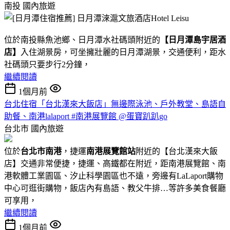
南投
國內旅遊
位於南投縣魚池鄉、日月潭水社碼頭附近的
【日月潭島宇居酒
店】
入住湖景房，可坐擁壯麗的日月潭湖景，交通便利，距水
社碼頭只要步行2分鐘，
繼續閱讀
1個月前
台北住宿「台北漢來大飯店」無邊際泳池、戶外教堂、島語自
助餐、南港lalaport #南港展覽館 @蛋寶趴趴go
台北市
國內旅遊
位於
台北市南港
，捷運
南港展覽館站
附近的【台北漢來大飯
店】交通非常便捷，捷運、高鐵都在附近，距南港展覽館、南
港軟體工業園區、汐止科學園區也不遠，旁邊有LaLaport購物
中心可逛街購物，飯店內有島語、教父牛排…等許多美食餐廳
可享用，
繼續閱讀
1個月前