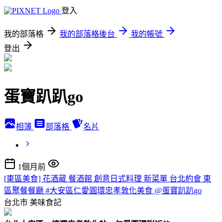
登入
我的部落格
我的部落格後台
我的帳號
登出
蛋寶趴趴go
相簿
部落格
名片
1個月前
[東區美食] 花酒蔵 餐酒館 創意日式料理 新菜單 台北約會 東
區聚餐餐廳 #大安區仁愛圓環忠孝敦化美食 @蛋寶趴趴go
台北市
美味食記