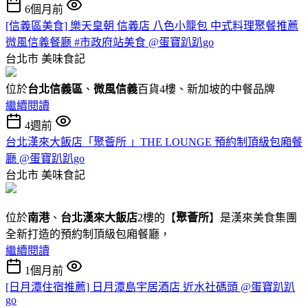
6個月前
[信義區美食] 樂天皇朝 信義店 八色小籠包 中式料理聚餐推薦
微風信義餐廳 #市政府站美食 @蛋寶趴趴go
台北市
美味食記
位於
台北信義區
、
微風信義
百貨4樓、新加坡的中餐品牌
繼續閱讀
4週前
台北漢來大飯店「聚薈所 」THE LOUNGE 預約制頂級包廂餐
廳 @蛋寶趴趴go
台北市
美味食記
位於
南港
、
台北漢來大飯店
2樓的【
聚薈所
】是漢來美食集團
全新打造的預約制頂級包廂餐廳，
繼續閱讀
1個月前
[日月潭住宿推薦] 日月潭島宇居酒店 近水社碼頭 @蛋寶趴趴
go