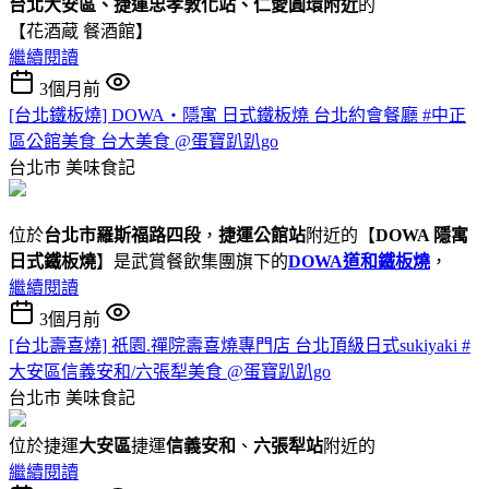
台北大安區、捷運忠孝敦化站、仁愛圓環附近
的
【花酒蔵 餐酒館】
繼續閱讀
3個月前
[台北鐵板燒] DOWA・隱寓 日式鐵板燒 台北約會餐廳 #中正
區公館美食 台大美食 @蛋寶趴趴go
台北市
美味食記
位於
台北市羅斯福路四段
，
捷運公館站
附近的【
DOWA 隱寓
日式鐵板燒
】是武賞餐飲集團旗下的
DOWA道和鐵板燒
，
繼續閱讀
3個月前
[台北壽喜燒] 祇園.禪院壽喜燒專門店 台北頂級日式sukiyaki #
大安區信義安和/六張犁美食 @蛋寶趴趴go
台北市
美味食記
位於捷運
大安區
捷運
信義安和
、
六張犁站
附近的
繼續閱讀