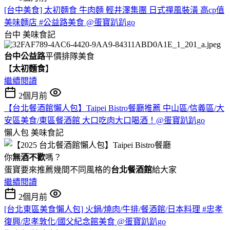
[台中美食] 太初麵食 牛肉麵 輕井澤集團 日式禪風裝潢 高cp值
美味麵店 #公益路美食 @蛋寶趴趴go
台中
美味食記
台中公益路
平價排隊美食
【
太初麵食
】
繼續閱讀
2個月前
【台北餐酒館懶人包】Taipei Bistro餐廳推薦 中山區/信義區/大
安區美食/東區餐酒館 大口吃肉大口喝酒！@蛋寶趴趴go
懶人包
美味食記
你
無酒不歡
嗎？
蛋寶要來推薦幾間不同風格的
台北
餐酒館
給大家
繼續閱讀
2個月前
[台北東區美食懶人包] 火鍋/燒肉/牛排/餐酒館/日本料理 #忠孝
復興/忠孝敦化/國父紀念館美食 @蛋寶趴趴go