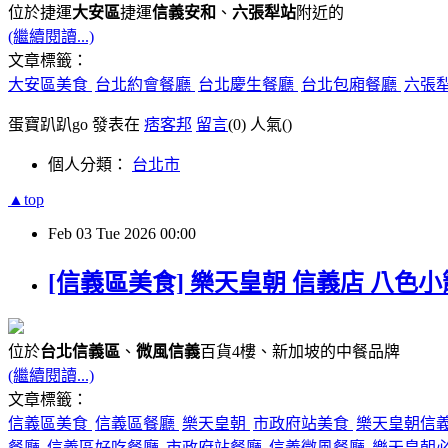
位於捷運
大安區
捷運
信義安和
、
六張犁站
附近的
(繼續閱讀...)
文章標籤：
大安區美食
台北約會餐廳
台北慶生餐廳
台北包廂餐廳
六張
蛋寶趴趴go 發表在
痞客邦
留言
(0)
人氣(
)
個人分類：
台北市
▲top
Feb
03
Tue
2026
00:00
[信義區美食] 樂天皇朝 信義店 八色
位於
台北信義區
、
微風信義
百貨4樓、新加坡的中餐品牌
(繼續閱讀...)
文章標籤：
信義區美食
信義區餐廳
樂天皇朝
市政府站美食
樂天皇朝信
餐廳
信義區好吃餐廳
市政府站餐廳
信義微風餐廳
樂天皇朝