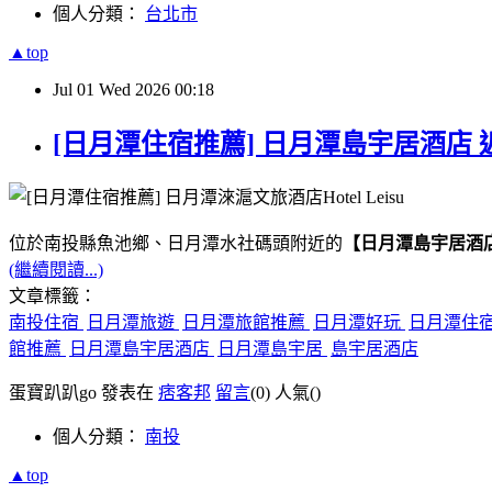
個人分類：
台北市
▲top
Jul
01
Wed
2026
00:18
[日月潭住宿推薦] 日月潭島宇居酒店 
位於南投縣魚池鄉、日月潭水社碼頭附近的
【日月潭島宇居酒
(繼續閱讀...)
文章標籤：
南投住宿
日月潭旅遊
日月潭旅館推薦
日月潭好玩
日月潭住
館推薦
日月潭島宇居酒店
日月潭島宇居
島宇居酒店
蛋寶趴趴go 發表在
痞客邦
留言
(0)
人氣(
)
個人分類：
南投
▲top