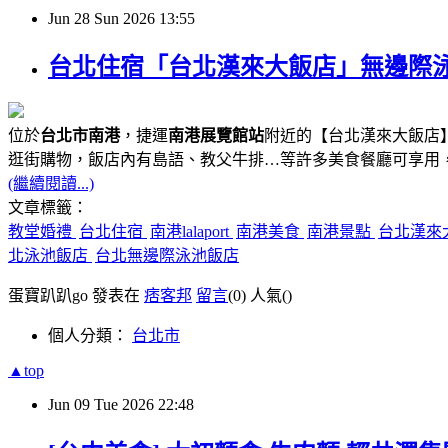
Jun
28
Sun
2026
13:55
台北住宿「台北漢來大飯店」無邊際泳池、
位於
台北市南港
，捷運
南港展覽館站
附近的【台北漢來大飯店】
逛街購物，飯店內有島語、教父牛排…等許多美食餐廳可享用
(繼續閱讀...)
文章標籤：
教堂婚禮
台北住宿
南港lalaport
南港美食
南港景點
台北漢來
北泳池飯店
台北無邊際泳池飯店
蛋寶趴趴go 發表在
痞客邦
留言
(0)
人氣(
)
個人分類：
台北市
▲top
Jun
09
Tue
2026
22:48