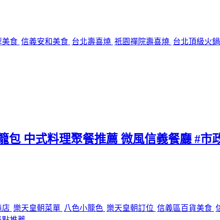
犁美食
信義安和美食
台北壽喜燒
祇園禪院壽喜燒
台北頂級火
小籠包 中式料理聚餐推薦 微風信義餐廳 #市
義店
樂天皇朝菜單
八色小籠色
樂天皇朝訂位
信義區百貨美食
必點推薦