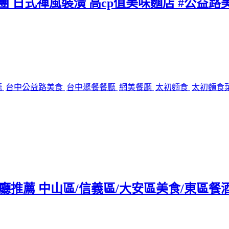
團 日式禪風裝潢 高cp值美味麵店 #公益路
廳
台中公益路美食
台中聚餐餐廳
網美餐廳
太初麵食
太初麵食
tro餐廳推薦 中山區/信義區/大安區美食/東