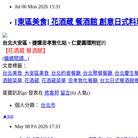
Jul
06
Mon
2026
15:31
[東區美食] 花酒蔵 餐酒館 創意日式
台北大安區、捷運忠孝敦化站、仁愛圓環附近
的
【花酒蔵 餐酒館】
(繼續閱讀...)
文章標籤：
台北美食
大安區美食
台北約會餐廳
台北聚餐餐廳
台北慶生
酒館菜單
花酒蔵
花酒蔵菜單
忠孝敦化餐廳
台北日式餐酒館
蛋寶趴趴go 發表在
痞客邦
留言
(6)
人氣(
)
個人分類：
台北市
▲top
May
08
Fri
2026
17:33