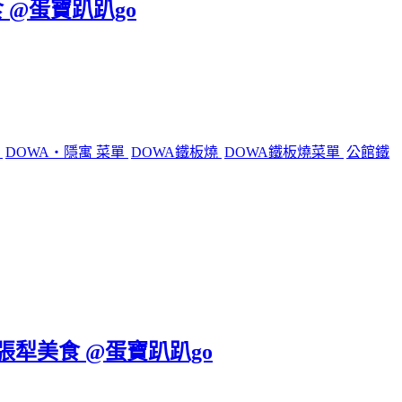
 @蛋寶趴趴go
燒
DOWA・隱寓 菜單
DOWA鐵板燒
DOWA鐵板燒菜單
公館鐵
六張犁美食 @蛋寶趴趴go