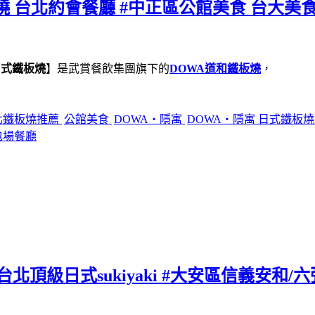
燒 台北約會餐廳 #中正區公館美食 台大美食
日式鐵板燒
】是武賞餐飲集團旗下的
DOWA道和鐵板燒
，
北鐵板燒推薦
公館美食
DOWA・隱寓
DOWA・隱寓 日式鐵板
包場餐廳
北頂級日式sukiyaki #大安區信義安和/