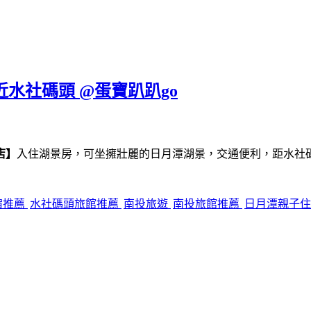
近水社碼頭 @蛋寶趴趴go
店】
入住湖景房，可坐擁壯麗的日月潭湖景，交通便利，距水社
宿推薦
水社碼頭旅館推薦
南投旅遊
南投旅館推薦
日月潭親子