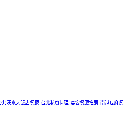
台北漢來大飯店餐廳
台北私廚料理
宴會餐廳推薦
南港包廂餐