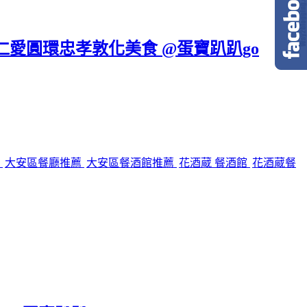
區仁愛圓環忠孝敦化美食 @蛋寶趴趴go
館
大安區餐廳推薦
大安區餐酒館推薦
花酒蔵 餐酒館
花酒蔵餐