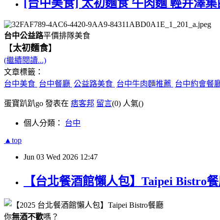
[台中美食] 太初麵食 牛肉麵 輕井澤集
台中公益路
平價排隊美食
【
太初麵食
】
(繼續閱讀...)
文章標籤：
台中美食
台中餐廳
公益路美食
台中牛肉麵推薦
台中約會餐
蛋寶趴趴go 發表在
痞客邦
留言
(0)
人氣(
)
個人分類：
台中
▲top
Jun
03
Wed
2026
12:47
【台北餐酒館懶人包】Taipei Bis
你
無酒不歡
嗎？