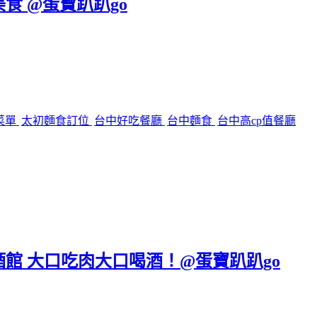
美食 @蛋寶趴趴go
菜單
太初麵食訂位
台中好吃餐廳
台中麵食
台中高cp值餐廳
區餐酒館 大口吃肉大口喝酒！@蛋寶趴趴go