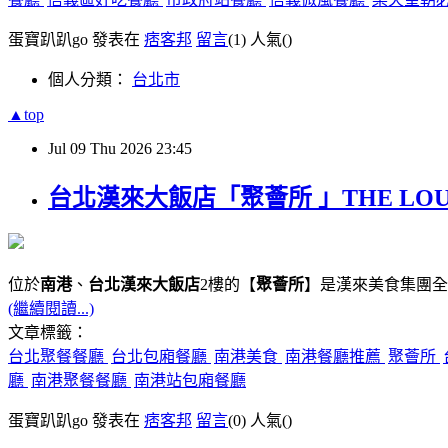
蛋寶趴趴go 發表在
痞客邦
留言
(1)
人氣(
)
個人分類：
台北市
▲top
Jul
09
Thu
2026
23:45
台北漢來大飯店「聚薈所 」THE LO
位於
南港
、
台北漢來大飯店
2樓的【
聚薈所
】是漢來美食集團全
(繼續閱讀...)
文章標籤：
台北聚餐餐廳
台北包廂餐廳
南港美食
南港餐廳推薦
聚薈所
廳
南港聚餐餐廳
南港站包廂餐廳
蛋寶趴趴go 發表在
痞客邦
留言
(0)
人氣(
)