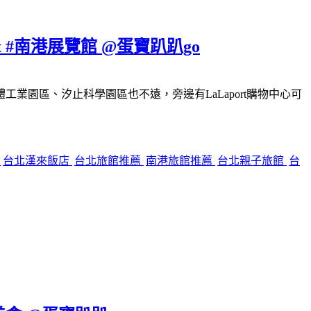
#南港展覽館 @蛋寶趴趴go
園區、汐止科學園區也不遠，旁邊有LaLaport購物中心可
餐
台北漢來飯店
台北旅館推薦
南港旅館推薦
台北親子旅館
台