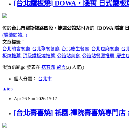
[台北鐵板燒] DOWA・隱寓 日式鐵板
位於
台北市羅斯福路四段
，
捷運公館站
附近的【
DOWA 隱寓 
(繼續閱讀...)
文章標籤：
台北約會餐廳
台北聚餐餐廳
台北慶生餐廳
台北包廂餐廳
台
板燒推薦
頂級鐵板燒推薦
公館站美食
公館站餐廳推薦
慶生
蛋寶趴趴go 發表在
痞客邦
留言
(2)
人氣(
)
個人分類：
台北市
▲top
Apr
26
Sun
2026
15:17
[台北壽喜燒] 祇園.禪院壽喜燒專門店 台