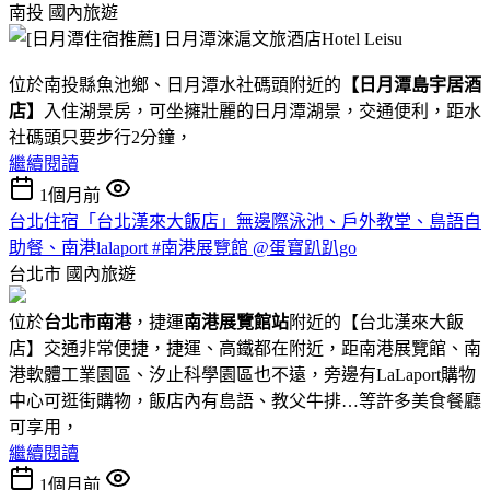
南投
國內旅遊
位於南投縣魚池鄉、日月潭水社碼頭附近的
【日月潭島宇居酒
店】
入住湖景房，可坐擁壯麗的日月潭湖景，交通便利，距水
社碼頭只要步行2分鐘，
繼續閱讀
1個月前
台北住宿「台北漢來大飯店」無邊際泳池、戶外教堂、島語自
助餐、南港lalaport #南港展覽館 @蛋寶趴趴go
台北市
國內旅遊
位於
台北市南港
，捷運
南港展覽館站
附近的【台北漢來大飯
店】交通非常便捷，捷運、高鐵都在附近，距南港展覽館、南
港軟體工業園區、汐止科學園區也不遠，旁邊有LaLaport購物
中心可逛街購物，飯店內有島語、教父牛排…等許多美食餐廳
可享用，
繼續閱讀
1個月前