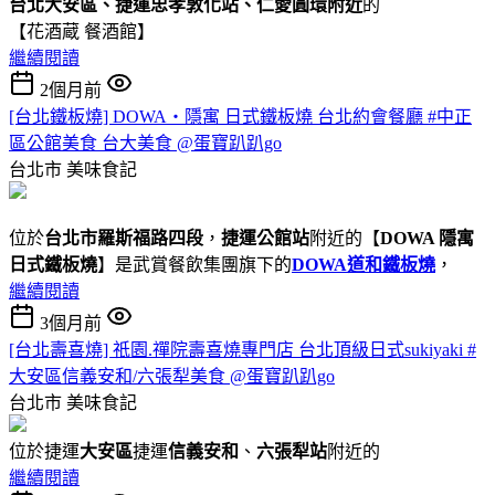
台北大安區、捷運忠孝敦化站、仁愛圓環附近
的
【花酒蔵 餐酒館】
繼續閱讀
2個月前
[台北鐵板燒] DOWA・隱寓 日式鐵板燒 台北約會餐廳 #中正
區公館美食 台大美食 @蛋寶趴趴go
台北市
美味食記
位於
台北市羅斯福路四段
，
捷運公館站
附近的【
DOWA 隱寓
日式鐵板燒
】是武賞餐飲集團旗下的
DOWA道和鐵板燒
，
繼續閱讀
3個月前
[台北壽喜燒] 祇園.禪院壽喜燒專門店 台北頂級日式sukiyaki #
大安區信義安和/六張犁美食 @蛋寶趴趴go
台北市
美味食記
位於捷運
大安區
捷運
信義安和
、
六張犁站
附近的
繼續閱讀