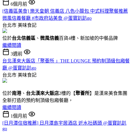
6個月前
[信義區美食] 樂天皇朝 信義店 八色小籠包 中式料理聚餐推薦
微風信義餐廳 #市政府站美食 @蛋寶趴趴go
台北市
美味食記
位於
台北信義區
、
微風信義
百貨4樓、新加坡的中餐品牌
繼續閱讀
3週前
台北漢來大飯店「聚薈所 」THE LOUNGE 預約制頂級包廂餐
廳 @蛋寶趴趴go
台北市
美味食記
位於
南港
、
台北漢來大飯店
2樓的【
聚薈所
】是漢來美食集團
全新打造的預約制頂級包廂餐廳，
繼續閱讀
1個月前
[日月潭住宿推薦] 日月潭島宇居酒店 近水社碼頭 @蛋寶趴趴
go