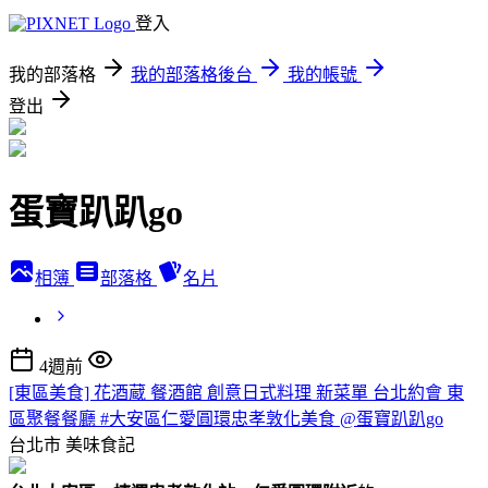
登入
我的部落格
我的部落格後台
我的帳號
登出
蛋寶趴趴go
相簿
部落格
名片
4週前
[東區美食] 花酒蔵 餐酒館 創意日式料理 新菜單 台北約會 東
區聚餐餐廳 #大安區仁愛圓環忠孝敦化美食 @蛋寶趴趴go
台北市
美味食記