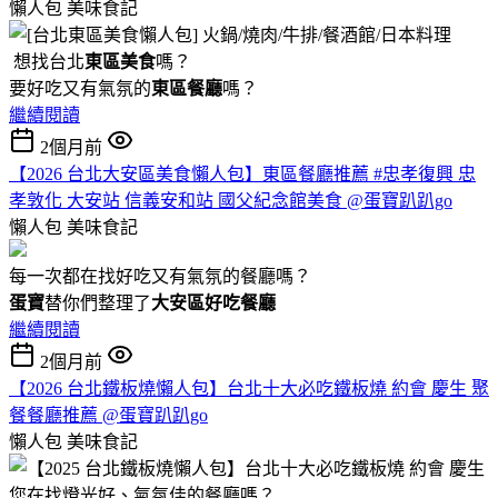
懶人包
美味食記
想找台北
東區美食
嗎？
要好吃又有氣氛的
東區餐廳
嗎？
繼續閱讀
2個月前
【2026 台北大安區美食懶人包】東區餐廳推薦 #忠孝復興 忠
孝敦化 大安站 信義安和站 國父紀念館美食 @蛋寶趴趴go
懶人包
美味食記
每一次都在找好吃又有氣氛的餐廳嗎？
蛋寶
替你們整理了
大安區好吃餐廳
繼續閱讀
2個月前
【2026 台北鐵板燒懶人包】台北十大必吃鐵板燒 約會 慶生 聚
餐餐廳推薦 @蛋寶趴趴go
懶人包
美味食記
您在找燈光好、氣氛佳的餐廳嗎？