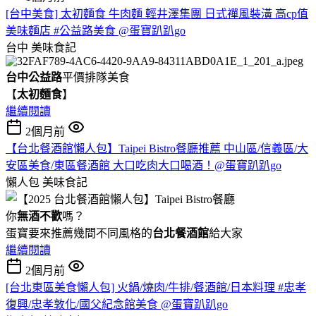
[台中美食] 太初麵食 牛肉麵 輕井澤集團 日式禪風裝潢 高cp值
美味麵店 #公益路美食 @蛋寶趴趴go
台中
美味食記
台中公益路
平價排隊美食
【
太初麵食
】
繼續閱讀
2個月前
【台北餐酒館懶人包】Taipei Bistro餐廳推薦 中山區/信義區/大
安區美食/東區餐酒館 大口吃肉大口喝酒！@蛋寶趴趴go
懶人包
美味食記
你
無酒不歡
嗎？
蛋寶要來推薦幾間不同風格的
台北
餐酒館
給大家
繼續閱讀
2個月前
[台北東區美食懶人包] 火鍋/燒肉/牛排/餐酒館/日本料理 #忠孝
復興/忠孝敦化/國父紀念館美食 @蛋寶趴趴go