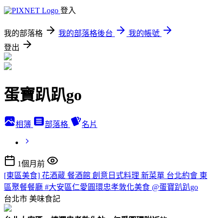
登入
我的部落格
我的部落格後台
我的帳號
登出
蛋寶趴趴go
相簿
部落格
名片
1個月前
[東區美食] 花酒蔵 餐酒館 創意日式料理 新菜單 台北約會 東
區聚餐餐廳 #大安區仁愛圓環忠孝敦化美食 @蛋寶趴趴go
台北市
美味食記