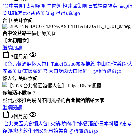
[台中美食] 太初麵食 牛肉麵 輕井澤集團 日式禪風裝潢 高cp值
美味麵店 #公益路美食 @蛋寶趴趴go
台中
美味食記
台中公益路
平價排隊美食
【
太初麵食
】
繼續閱讀
2個月前
【台北餐酒館懶人包】Taipei Bistro餐廳推薦 中山區/信義區/大
安區美食/東區餐酒館 大口吃肉大口喝酒！@蛋寶趴趴go
懶人包
美味食記
你
無酒不歡
嗎？
蛋寶要來推薦幾間不同風格的
台北
餐酒館
給大家
繼續閱讀
2個月前
[台北東區美食懶人包] 火鍋/燒肉/牛排/餐酒館/日本料理 #忠孝
復興/忠孝敦化/國父紀念館美食 @蛋寶趴趴go