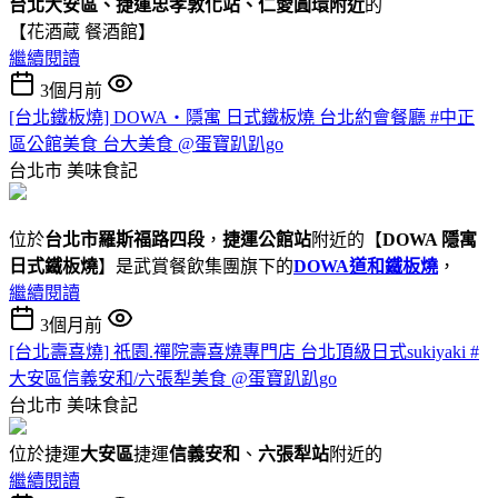
台北大安區、捷運忠孝敦化站、仁愛圓環附近
的
【花酒蔵 餐酒館】
繼續閱讀
3個月前
[台北鐵板燒] DOWA・隱寓 日式鐵板燒 台北約會餐廳 #中正
區公館美食 台大美食 @蛋寶趴趴go
台北市
美味食記
位於
台北市羅斯福路四段
，
捷運公館站
附近的【
DOWA 隱寓
日式鐵板燒
】是武賞餐飲集團旗下的
DOWA道和鐵板燒
，
繼續閱讀
3個月前
[台北壽喜燒] 祇園.禪院壽喜燒專門店 台北頂級日式sukiyaki #
大安區信義安和/六張犁美食 @蛋寶趴趴go
台北市
美味食記
位於捷運
大安區
捷運
信義安和
、
六張犁站
附近的
繼續閱讀