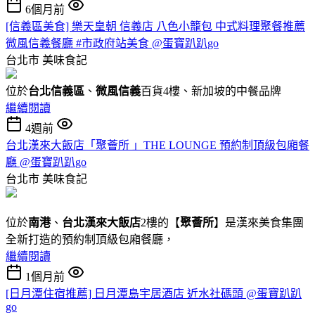
6個月前
[信義區美食] 樂天皇朝 信義店 八色小籠包 中式料理聚餐推薦
微風信義餐廳 #市政府站美食 @蛋寶趴趴go
台北市
美味食記
位於
台北信義區
、
微風信義
百貨4樓、新加坡的中餐品牌
繼續閱讀
4週前
台北漢來大飯店「聚薈所 」THE LOUNGE 預約制頂級包廂餐
廳 @蛋寶趴趴go
台北市
美味食記
位於
南港
、
台北漢來大飯店
2樓的【
聚薈所
】是漢來美食集團
全新打造的預約制頂級包廂餐廳，
繼續閱讀
1個月前
[日月潭住宿推薦] 日月潭島宇居酒店 近水社碼頭 @蛋寶趴趴
go