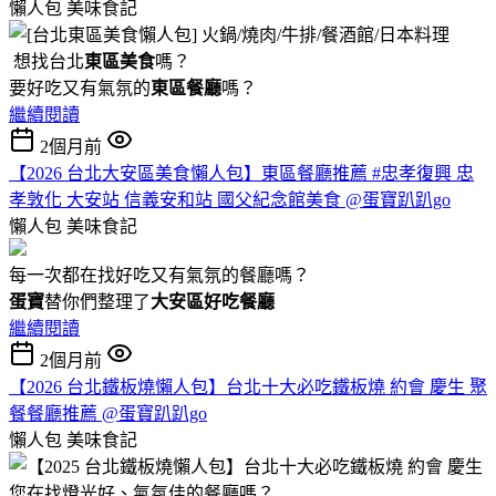
懶人包
美味食記
想找台北
東區美食
嗎？
要好吃又有氣氛的
東區餐廳
嗎？
繼續閱讀
2個月前
【2026 台北大安區美食懶人包】東區餐廳推薦 #忠孝復興 忠
孝敦化 大安站 信義安和站 國父紀念館美食 @蛋寶趴趴go
懶人包
美味食記
每一次都在找好吃又有氣氛的餐廳嗎？
蛋寶
替你們整理了
大安區好吃餐廳
繼續閱讀
2個月前
【2026 台北鐵板燒懶人包】台北十大必吃鐵板燒 約會 慶生 聚
餐餐廳推薦 @蛋寶趴趴go
懶人包
美味食記
您在找燈光好、氣氛佳的餐廳嗎？