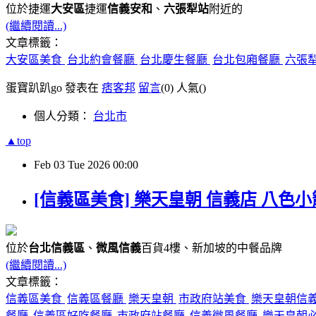
位於捷運
大安區
捷運
信義安和
、
六張犁站
附近的
(繼續閱讀...)
文章標籤：
大安區美食
台北約會餐廳
台北慶生餐廳
台北包廂餐廳
六張
蛋寶趴趴go 發表在
痞客邦
留言
(0)
人氣(
)
個人分類：
台北市
▲top
Feb
03
Tue
2026
00:00
[信義區美食] 樂天皇朝 信義店 八色
位於
台北信義區
、
微風信義
百貨4樓、新加坡的中餐品牌
(繼續閱讀...)
文章標籤：
信義區美食
信義區餐廳
樂天皇朝
市政府站美食
樂天皇朝信
餐廳
信義區好吃餐廳
市政府站餐廳
信義微風餐廳
樂天皇朝