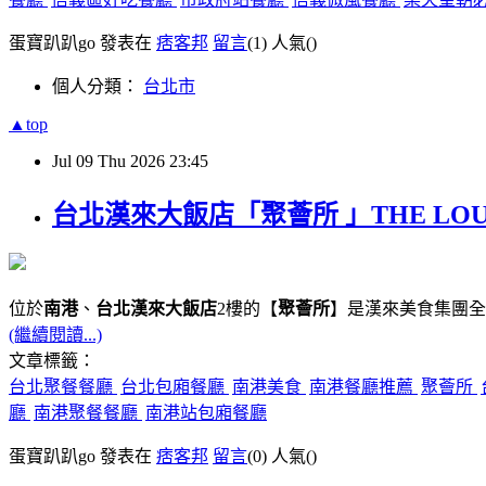
蛋寶趴趴go 發表在
痞客邦
留言
(1)
人氣(
)
個人分類：
台北市
▲top
Jul
09
Thu
2026
23:45
台北漢來大飯店「聚薈所 」THE LO
位於
南港
、
台北漢來大飯店
2樓的【
聚薈所
】是漢來美食集團全
(繼續閱讀...)
文章標籤：
台北聚餐餐廳
台北包廂餐廳
南港美食
南港餐廳推薦
聚薈所
廳
南港聚餐餐廳
南港站包廂餐廳
蛋寶趴趴go 發表在
痞客邦
留言
(0)
人氣(
)