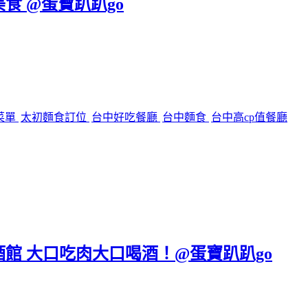
美食 @蛋寶趴趴go
菜單
太初麵食訂位
台中好吃餐廳
台中麵食
台中高cp值餐廳
區餐酒館 大口吃肉大口喝酒！@蛋寶趴趴go