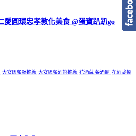
區仁愛圓環忠孝敦化美食 @蛋寶趴趴go
館
大安區餐廳推薦
大安區餐酒館推薦
花酒蔵 餐酒館
花酒蔵餐