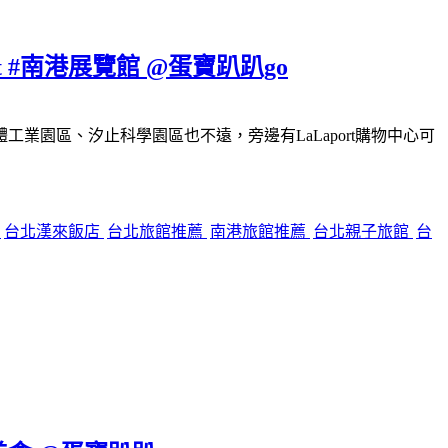
#南港展覽館 @蛋寶趴趴go
園區、汐止科學園區也不遠，旁邊有LaLaport購物中心可
餐
台北漢來飯店
台北旅館推薦
南港旅館推薦
台北親子旅館
台