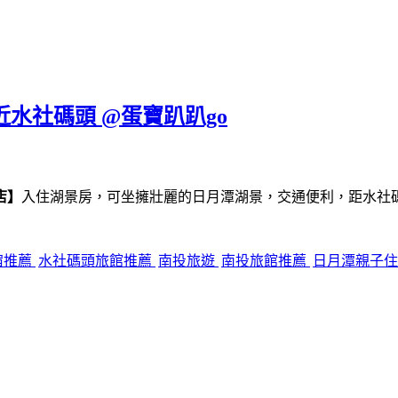
近水社碼頭 @蛋寶趴趴go
店】
入住湖景房，可坐擁壯麗的日月潭湖景，交通便利，距水社
宿推薦
水社碼頭旅館推薦
南投旅遊
南投旅館推薦
日月潭親子