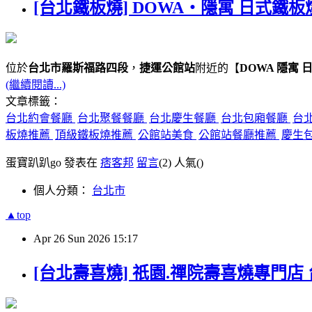
[台北鐵板燒] DOWA・隱寓 日式鐵板
位於
台北市羅斯福路四段
，
捷運公館站
附近的【
DOWA 隱寓 
(繼續閱讀...)
文章標籤：
台北約會餐廳
台北聚餐餐廳
台北慶生餐廳
台北包廂餐廳
台
板燒推薦
頂級鐵板燒推薦
公館站美食
公館站餐廳推薦
慶生
蛋寶趴趴go 發表在
痞客邦
留言
(2)
人氣(
)
個人分類：
台北市
▲top
Apr
26
Sun
2026
15:17
[台北壽喜燒] 祇園.禪院壽喜燒專門店 台