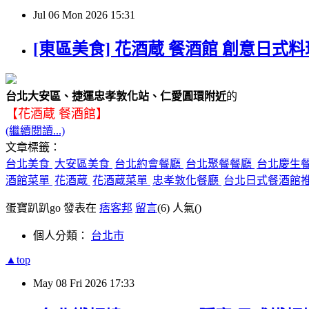
Jul
06
Mon
2026
15:31
[東區美食] 花酒蔵 餐酒館 創意日式
台北大安區、捷運忠孝敦化站、仁愛圓環附近
的
【花酒蔵 餐酒館】
(繼續閱讀...)
文章標籤：
台北美食
大安區美食
台北約會餐廳
台北聚餐餐廳
台北慶生
酒館菜單
花酒蔵
花酒蔵菜單
忠孝敦化餐廳
台北日式餐酒館
蛋寶趴趴go 發表在
痞客邦
留言
(6)
人氣(
)
個人分類：
台北市
▲top
May
08
Fri
2026
17:33