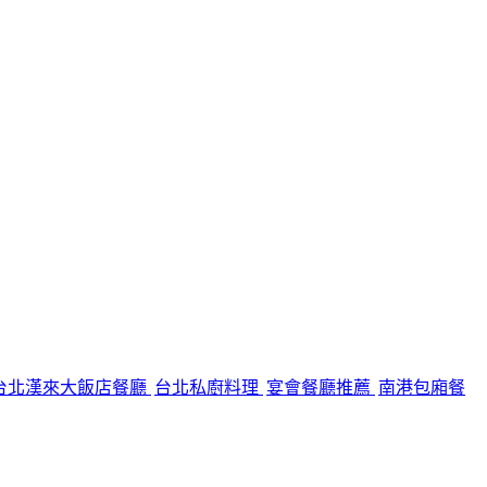
台北漢來大飯店餐廳
台北私廚料理
宴會餐廳推薦
南港包廂餐