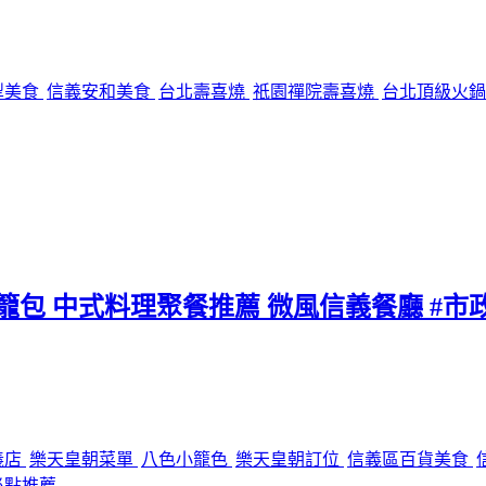
犁美食
信義安和美食
台北壽喜燒
祇園禪院壽喜燒
台北頂級火
小籠包 中式料理聚餐推薦 微風信義餐廳 #市
義店
樂天皇朝菜單
八色小籠色
樂天皇朝訂位
信義區百貨美食
必點推薦