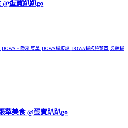
 @蛋寶趴趴go
燒
DOWA・隱寓 菜單
DOWA鐵板燒
DOWA鐵板燒菜單
公館鐵
六張犁美食 @蛋寶趴趴go