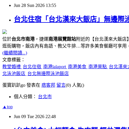
Jun
28
Sun
2026
13:55
台北住宿「台北漢來大飯店」無邊際泳池、
位於
台北市南港
，捷運
南港展覽館站
附近的【台北漢來大飯店】
逛街購物，飯店內有島語、教父牛排…等許多美食餐廳可享用
(繼續閱讀...)
文章標籤：
教堂婚禮
台北住宿
南港lalaport
南港美食
南港景點
台北漢來
北泳池飯店
台北無邊際泳池飯店
蛋寶趴趴go 發表在
痞客邦
留言
(0)
人氣(
)
個人分類：
台北市
▲top
Jun
09
Tue
2026
22:48