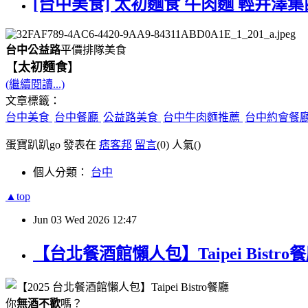
[台中美食] 太初麵食 牛肉麵 輕井澤集
台中公益路
平價排隊美食
【
太初麵食
】
(繼續閱讀...)
文章標籤：
台中美食
台中餐廳
公益路美食
台中牛肉麵推薦
台中約會餐
蛋寶趴趴go 發表在
痞客邦
留言
(0)
人氣(
)
個人分類：
台中
▲top
Jun
03
Wed
2026
12:47
【台北餐酒館懶人包】Taipei Bis
你
無酒不歡
嗎？