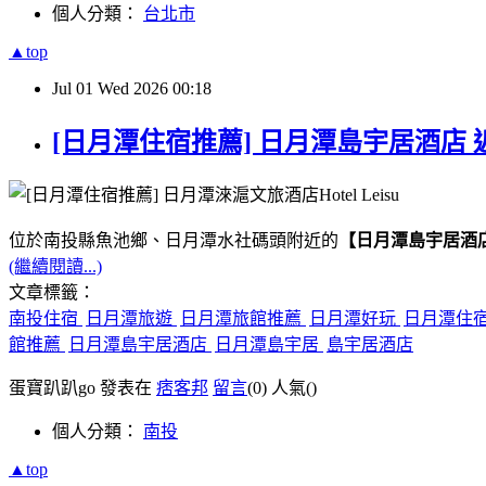
個人分類：
台北市
▲top
Jul
01
Wed
2026
00:18
[日月潭住宿推薦] 日月潭島宇居酒店 
位於南投縣魚池鄉、日月潭水社碼頭附近的
【日月潭島宇居酒
(繼續閱讀...)
文章標籤：
南投住宿
日月潭旅遊
日月潭旅館推薦
日月潭好玩
日月潭住
館推薦
日月潭島宇居酒店
日月潭島宇居
島宇居酒店
蛋寶趴趴go 發表在
痞客邦
留言
(0)
人氣(
)
個人分類：
南投
▲top