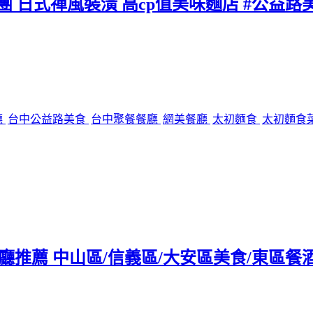
團 日式禪風裝潢 高cp值美味麵店 #公益路
廳
台中公益路美食
台中聚餐餐廳
網美餐廳
太初麵食
太初麵食
tro餐廳推薦 中山區/信義區/大安區美食/東