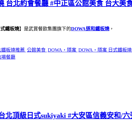
燒 台北約會餐廳 #中正區公館美食 台大美食
日式鐵板燒
】是武賞餐飲集團旗下的
DOWA道和鐵板燒
，
北鐵板燒推薦
公館美食
DOWA・隱寓
DOWA・隱寓 日式鐵板
包場餐廳
北頂級日式sukiyaki #大安區信義安和/