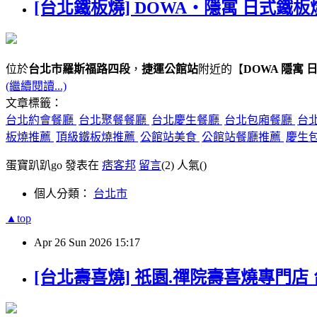
[台北鐵板燒] DOWA・隱寓 日式鐵板
位於
台北市羅斯福路四段
，
捷運公館站
附近的【
DOWA 隱寓 
(繼續閱讀...)
文章標籤：
台北約會餐廳
台北聚餐餐廳
台北慶生餐廳
台北包廂餐廳
台
板燒推薦
頂級鐵板燒推薦
公館站美食
公館站餐廳推薦
慶生
蛋寶趴趴go 發表在
痞客邦
留言
(2)
人氣(
)
個人分類：
台北市
▲top
Apr
26
Sun
2026
15:17
[台北壽喜燒] 祇園.禪院壽喜燒專門店 台