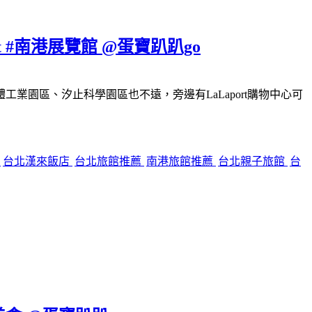
#南港展覽館 @蛋寶趴趴go
園區、汐止科學園區也不遠，旁邊有LaLaport購物中心可
餐
台北漢來飯店
台北旅館推薦
南港旅館推薦
台北親子旅館
台