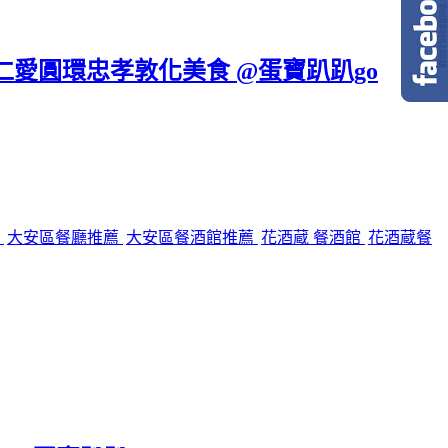
區仁愛圓環忠孝敦化美食 @蛋寶趴趴go
館
大安區餐廳推薦
大安區餐酒館推薦
花酒蔵 餐酒館
花酒蔵餐