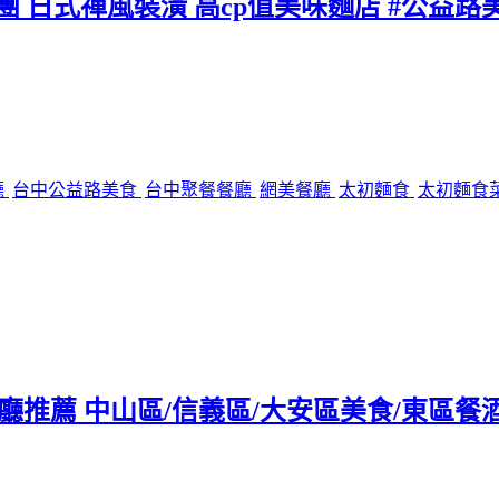
團 日式禪風裝潢 高cp值美味麵店 #公益路
廳
台中公益路美食
台中聚餐餐廳
網美餐廳
太初麵食
太初麵食
tro餐廳推薦 中山區/信義區/大安區美食/東