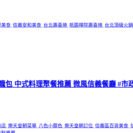
犁美食
信義安和美食
台北壽喜燒
祇園禪院壽喜燒
台北頂級火
小籠包 中式料理聚餐推薦 微風信義餐廳 #市
義店
樂天皇朝菜單
八色小籠色
樂天皇朝訂位
信義區百貨美食
必點推薦