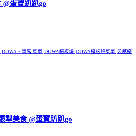
 @蛋寶趴趴go
燒
DOWA・隱寓 菜單
DOWA鐵板燒
DOWA鐵板燒菜單
公館鐵
六張犁美食 @蛋寶趴趴go