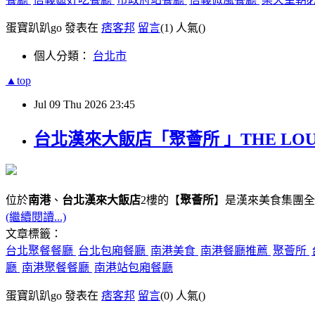
蛋寶趴趴go 發表在
痞客邦
留言
(1)
人氣(
)
個人分類：
台北市
▲top
Jul
09
Thu
2026
23:45
台北漢來大飯店「聚薈所 」THE LO
位於
南港
、
台北漢來大飯店
2樓的【
聚薈所
】是漢來美食集團全
(繼續閱讀...)
文章標籤：
台北聚餐餐廳
台北包廂餐廳
南港美食
南港餐廳推薦
聚薈所
廳
南港聚餐餐廳
南港站包廂餐廳
蛋寶趴趴go 發表在
痞客邦
留言
(0)
人氣(
)