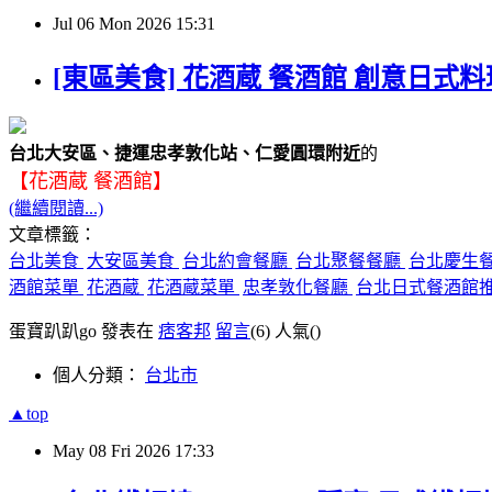
Jul
06
Mon
2026
15:31
[東區美食] 花酒蔵 餐酒館 創意日式
台北大安區、捷運忠孝敦化站、仁愛圓環附近
的
【花酒蔵 餐酒館】
(繼續閱讀...)
文章標籤：
台北美食
大安區美食
台北約會餐廳
台北聚餐餐廳
台北慶生
酒館菜單
花酒蔵
花酒蔵菜單
忠孝敦化餐廳
台北日式餐酒館
蛋寶趴趴go 發表在
痞客邦
留言
(6)
人氣(
)
個人分類：
台北市
▲top
May
08
Fri
2026
17:33