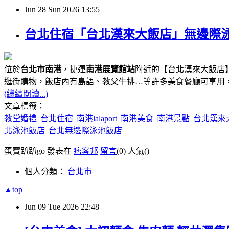
Jun
28
Sun
2026
13:55
台北住宿「台北漢來大飯店」無邊際泳池、
位於
台北市南港
，捷運
南港展覽館站
附近的【台北漢來大飯店】
逛街購物，飯店內有島語、教父牛排…等許多美食餐廳可享用
(繼續閱讀...)
文章標籤：
教堂婚禮
台北住宿
南港lalaport
南港美食
南港景點
台北漢來
北泳池飯店
台北無邊際泳池飯店
蛋寶趴趴go 發表在
痞客邦
留言
(0)
人氣(
)
個人分類：
台北市
▲top
Jun
09
Tue
2026
22:48