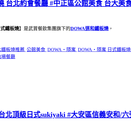
燒 台北約會餐廳 #中正區公館美食 台大美食
日式鐵板燒
】是武賞餐飲集團旗下的
DOWA道和鐵板燒
，
北鐵板燒推薦
公館美食
DOWA・隱寓
DOWA・隱寓 日式鐵板
包場餐廳
北頂級日式sukiyaki #大安區信義安和/