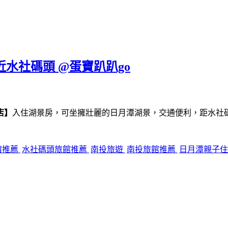
近水社碼頭 @蛋寶趴趴go
店】
入住湖景房，可坐擁壯麗的日月潭湖景，交通便利，距水社
宿推薦
水社碼頭旅館推薦
南投旅遊
南投旅館推薦
日月潭親子