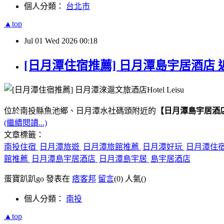
個人分類：
台北市
▲top
Jul
01
Wed
2026
00:18
[日月潭住宿推薦] 日月潭島宇居酒店 
位於南投縣魚池鄉、日月潭水社碼頭附近的
【日月潭島宇居酒
(繼續閱讀...)
文章標籤：
南投住宿
日月潭旅遊
日月潭旅館推薦
日月潭好玩
日月潭住
館推薦
日月潭島宇居酒店
日月潭島宇居
島宇居酒店
蛋寶趴趴go 發表在
痞客邦
留言
(0)
人氣(
)
個人分類：
南投
▲top