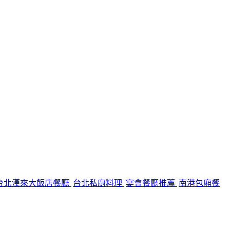
台北漢來大飯店餐廳
台北私廚料理
宴會餐廳推薦
南港包廂餐