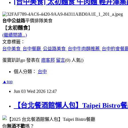
[台中美食] 太初麵食 牛肉麵 輕井澤集
台中公益路
平價排隊美食
【
太初麵食
】
(繼續閱讀...)
文章標籤：
台中美食
台中餐廳
公益路美食
台中牛肉麵推薦
台中約會餐
蛋寶趴趴go 發表在
痞客邦
留言
(0)
人氣(
)
個人分類：
台中
▲top
Jun
03
Wed
2026
12:47
【台北餐酒館懶人包】Taipei Bis
你
無酒不歡
嗎？