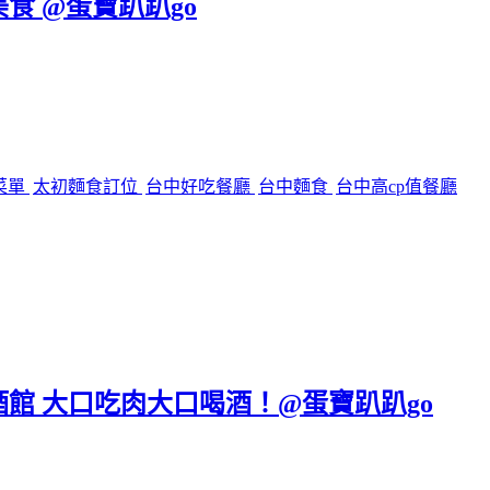
美食 @蛋寶趴趴go
菜單
太初麵食訂位
台中好吃餐廳
台中麵食
台中高cp值餐廳
區餐酒館 大口吃肉大口喝酒！@蛋寶趴趴go