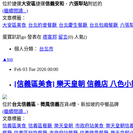
位於捷運
大安區
捷運
信義安和
、
六張犁站
附近的
(繼續閱讀...)
文章標籤：
大安區美食
台北約會餐廳
台北慶生餐廳
台北包廂餐廳
六張
蛋寶趴趴go 發表在
痞客邦
留言
(0)
人氣(
)
個人分類：
台北市
▲top
Feb
03
Tue
2026
00:00
[信義區美食] 樂天皇朝 信義店 八色
位於
台北信義區
、
微風信義
百貨4樓、新加坡的中餐品牌
(繼續閱讀...)
文章標籤：
信義區美食
信義區餐廳
樂天皇朝
市政府站美食
樂天皇朝信
餐廳
信義區好吃餐廳
市政府站餐廳
信義微風餐廳
樂天皇朝