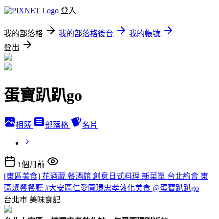
登入
我的部落格
我的部落格後台
我的帳號
登出
蛋寶趴趴go
相簿
部落格
名片
1個月前
[東區美食] 花酒蔵 餐酒館 創意日式料理 新菜單 台北約會 東
區聚餐餐廳 #大安區仁愛圓環忠孝敦化美食 @蛋寶趴趴go
台北市
美味食記