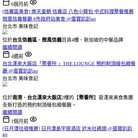
6個月前
[信義區美食] 樂天皇朝 信義店 八色小籠包 中式料理聚餐推薦
微風信義餐廳 #市政府站美食 @蛋寶趴趴go
台北市
美味食記
位於
台北信義區
、
微風信義
百貨4樓、新加坡的中餐品牌
繼續閱讀
4週前
台北漢來大飯店「聚薈所 」THE LOUNGE 預約制頂級包廂餐
廳 @蛋寶趴趴go
台北市
美味食記
位於
南港
、
台北漢來大飯店
2樓的【
聚薈所
】是漢來美食集團
全新打造的預約制頂級包廂餐廳，
繼續閱讀
1個月前
[日月潭住宿推薦] 日月潭島宇居酒店 近水社碼頭 @蛋寶趴趴
go