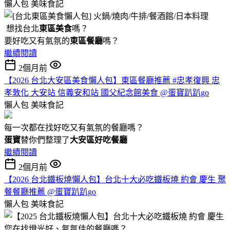
懶人包
美味食記
想找台北
東區美食
嗎？
要好吃又有氣氛的
東區餐廳
嗎？
繼續閱讀
2個月前
【2026 台北大安區美食懶人包】東區餐廳推薦 #忠孝復興 忠
孝敦化 大安站 信義安和站 國父紀念館美食 @蛋寶趴趴go
懶人包
美味食記
每一次都在找好吃又有氣氛的餐廳嗎？
蛋寶
替你們整理了
大安區好吃餐廳
繼續閱讀
2個月前
【2026 台北鐵板燒懶人包】台北十大必吃鐵板燒 約會 慶生 聚
餐餐廳推薦 @蛋寶趴趴go
懶人包
美味食記
您在找燈光好、氣氛佳的餐廳嗎？