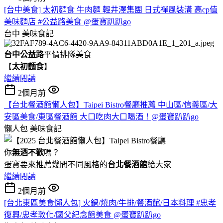
[台中美食] 太初麵食 牛肉麵 輕井澤集團 日式禪風裝潢 高cp值
美味麵店 #公益路美食 @蛋寶趴趴go
台中
美味食記
台中公益路
平價排隊美食
【
太初麵食
】
繼續閱讀
2個月前
【台北餐酒館懶人包】Taipei Bistro餐廳推薦 中山區/信義區/大
安區美食/東區餐酒館 大口吃肉大口喝酒！@蛋寶趴趴go
懶人包
美味食記
你
無酒不歡
嗎？
蛋寶要來推薦幾間不同風格的
台北
餐酒館
給大家
繼續閱讀
2個月前
[台北東區美食懶人包] 火鍋/燒肉/牛排/餐酒館/日本料理 #忠孝
復興/忠孝敦化/國父紀念館美食 @蛋寶趴趴go