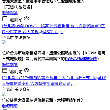
台北大安區、捷運忠孝敦化站、仁愛圓環附近
的
【花酒蔵 餐酒館】
繼續閱讀
3個月前
[台北鐵板燒] DOWA・隱寓 日式鐵板燒 台北約會餐廳 #中正
區公館美食 台大美食 @蛋寶趴趴go
台北市
美味食記
位於
台北市羅斯福路四段
，
捷運公館站
附近的【
DOWA 隱寓
日式鐵板燒
】是武賞餐飲集團旗下的
DOWA道和鐵板燒
，
繼續閱讀
3個月前
[台北壽喜燒] 祇園.禪院壽喜燒專門店 台北頂級日式sukiyaki #
大安區信義安和/六張犁美食 @蛋寶趴趴go
台北市
美味食記
位於捷運
大安區
捷運
信義安和
、
六張犁站
附近的
繼續閱讀