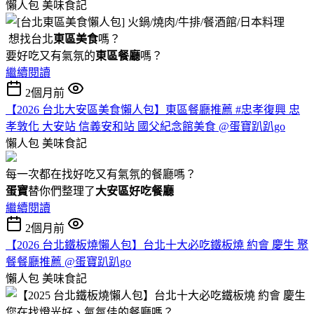
懶人包
美味食記
想找台北
東區美食
嗎？
要好吃又有氣氛的
東區餐廳
嗎？
繼續閱讀
2個月前
【2026 台北大安區美食懶人包】東區餐廳推薦 #忠孝復興 忠
孝敦化 大安站 信義安和站 國父紀念館美食 @蛋寶趴趴go
懶人包
美味食記
每一次都在找好吃又有氣氛的餐廳嗎？
蛋寶
替你們整理了
大安區好吃餐廳
繼續閱讀
2個月前
【2026 台北鐵板燒懶人包】台北十大必吃鐵板燒 約會 慶生 聚
餐餐廳推薦 @蛋寶趴趴go
懶人包
美味食記
您在找燈光好、氣氛佳的餐廳嗎？