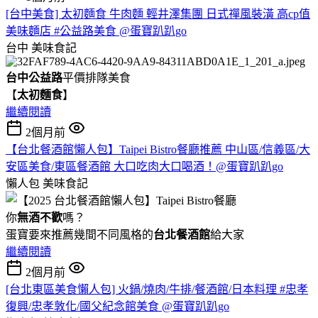
[台中美食] 太初麵食 牛肉麵 輕井澤集團 日式禪風裝潢 高cp值
美味麵店 #公益路美食 @蛋寶趴趴go
台中
美味食記
台中公益路
平價排隊美食
【
太初麵食
】
繼續閱讀
2個月前
【台北餐酒館懶人包】Taipei Bistro餐廳推薦 中山區/信義區/大
安區美食/東區餐酒館 大口吃肉大口喝酒！@蛋寶趴趴go
懶人包
美味食記
你
無酒不歡
嗎？
蛋寶要來推薦幾間不同風格的
台北
餐酒館
給大家
繼續閱讀
2個月前
[台北東區美食懶人包] 火鍋/燒肉/牛排/餐酒館/日本料理 #忠孝
復興/忠孝敦化/國父紀念館美食 @蛋寶趴趴go