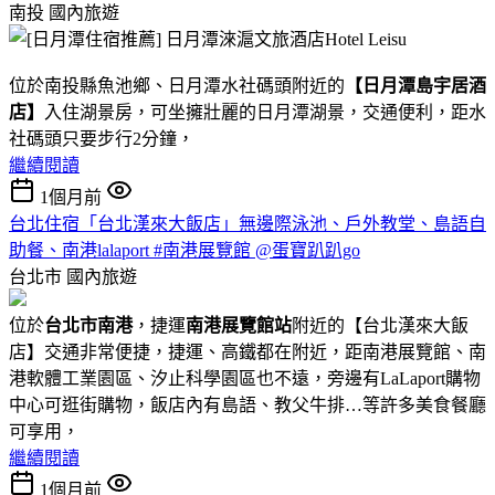
南投
國內旅遊
位於南投縣魚池鄉、日月潭水社碼頭附近的
【日月潭島宇居酒
店】
入住湖景房，可坐擁壯麗的日月潭湖景，交通便利，距水
社碼頭只要步行2分鐘，
繼續閱讀
1個月前
台北住宿「台北漢來大飯店」無邊際泳池、戶外教堂、島語自
助餐、南港lalaport #南港展覽館 @蛋寶趴趴go
台北市
國內旅遊
位於
台北市南港
，捷運
南港展覽館站
附近的【台北漢來大飯
店】交通非常便捷，捷運、高鐵都在附近，距南港展覽館、南
港軟體工業園區、汐止科學園區也不遠，旁邊有LaLaport購物
中心可逛街購物，飯店內有島語、教父牛排…等許多美食餐廳
可享用，
繼續閱讀
1個月前