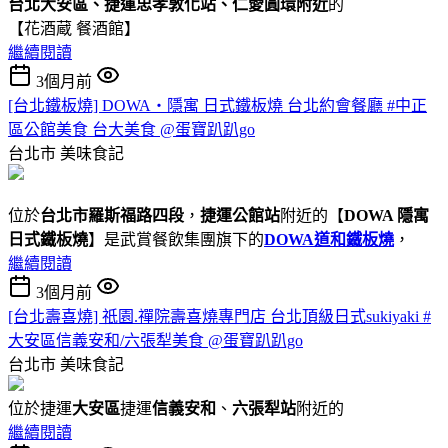
台北大安區、捷運忠孝敦化站、仁愛圓環附近
的
【花酒蔵 餐酒館】
繼續閱讀
3個月前
[台北鐵板燒] DOWA・隱寓 日式鐵板燒 台北約會餐廳 #中正
區公館美食 台大美食 @蛋寶趴趴go
台北市
美味食記
位於
台北市羅斯福路四段
，
捷運公館站
附近的【
DOWA 隱寓
日式鐵板燒
】是武賞餐飲集團旗下的
DOWA道和鐵板燒
，
繼續閱讀
3個月前
[台北壽喜燒] 祇園.禪院壽喜燒專門店 台北頂級日式sukiyaki #
大安區信義安和/六張犁美食 @蛋寶趴趴go
台北市
美味食記
位於捷運
大安區
捷運
信義安和
、
六張犁站
附近的
繼續閱讀