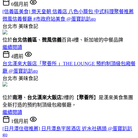
6個月前
[信義區美食] 樂天皇朝 信義店 八色小籠包 中式料理聚餐推薦
微風信義餐廳 #市政府站美食 @蛋寶趴趴go
台北市
美味食記
位於
台北信義區
、
微風信義
百貨4樓、新加坡的中餐品牌
繼續閱讀
4週前
台北漢來大飯店「聚薈所 」THE LOUNGE 預約制頂級包廂餐
廳 @蛋寶趴趴go
台北市
美味食記
位於
南港
、
台北漢來大飯店
2樓的【
聚薈所
】是漢來美食集團
全新打造的預約制頂級包廂餐廳，
繼續閱讀
1個月前
[日月潭住宿推薦] 日月潭島宇居酒店 近水社碼頭 @蛋寶趴趴
go