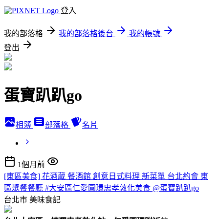
登入
我的部落格
我的部落格後台
我的帳號
登出
蛋寶趴趴go
相簿
部落格
名片
1個月前
[東區美食] 花酒蔵 餐酒館 創意日式料理 新菜單 台北約會 東
區聚餐餐廳 #大安區仁愛圓環忠孝敦化美食 @蛋寶趴趴go
台北市
美味食記