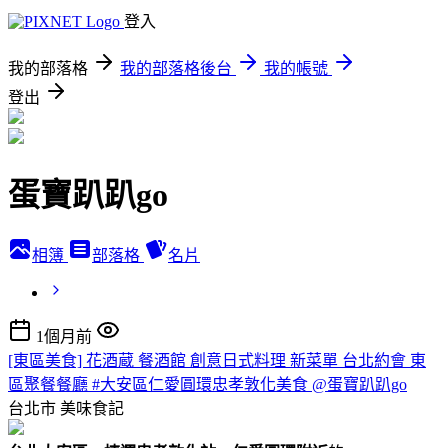
登入
我的部落格
我的部落格後台
我的帳號
登出
蛋寶趴趴go
相簿
部落格
名片
1個月前
[東區美食] 花酒蔵 餐酒館 創意日式料理 新菜單 台北約會 東
區聚餐餐廳 #大安區仁愛圓環忠孝敦化美食 @蛋寶趴趴go
台北市
美味食記