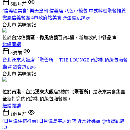
6個月前
[信義區美食] 樂天皇朝 信義店 八色小籠包 中式料理聚餐推薦
微風信義餐廳 #市政府站美食 @蛋寶趴趴go
台北市
美味食記
位於
台北信義區
、
微風信義
百貨4樓、新加坡的中餐品牌
繼續閱讀
4週前
台北漢來大飯店「聚薈所 」THE LOUNGE 預約制頂級包廂餐
廳 @蛋寶趴趴go
台北市
美味食記
位於
南港
、
台北漢來大飯店
2樓的【
聚薈所
】是漢來美食集團
全新打造的預約制頂級包廂餐廳，
繼續閱讀
1個月前
[日月潭住宿推薦] 日月潭島宇居酒店 近水社碼頭 @蛋寶趴趴
go