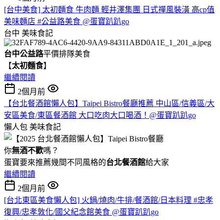
[台中美食] 太初麵食 牛肉麵 輕井澤集團 日式禪風裝潢 高cp值
美味麵店 #公益路美食 @蛋寶趴趴go
台中
美味食記
台中公益路
平價排隊美食
【
太初麵食
】
繼續閱讀
2個月前
【台北餐酒館懶人包】Taipei Bistro餐廳推薦 中山區/信義區/大
安區美食/東區餐酒館 大口吃肉大口喝酒！@蛋寶趴趴go
懶人包
美味食記
你
無酒不歡
嗎？
蛋寶要來推薦幾間不同風格的
台北
餐酒館
給大家
繼續閱讀
2個月前
[台北東區美食懶人包] 火鍋/燒肉/牛排/餐酒館/日本料理 #忠孝
復興/忠孝敦化/國父紀念館美食 @蛋寶趴趴go