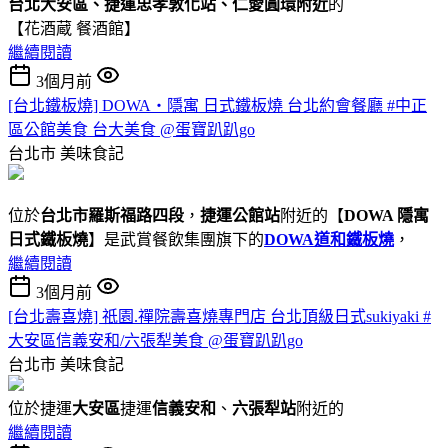
台北大安區、捷運忠孝敦化站、仁愛圓環附近
的
【花酒蔵 餐酒館】
繼續閱讀
3個月前
[台北鐵板燒] DOWA・隱寓 日式鐵板燒 台北約會餐廳 #中正
區公館美食 台大美食 @蛋寶趴趴go
台北市
美味食記
位於
台北市羅斯福路四段
，
捷運公館站
附近的【
DOWA 隱寓
日式鐵板燒
】是武賞餐飲集團旗下的
DOWA道和鐵板燒
，
繼續閱讀
3個月前
[台北壽喜燒] 祇園.禪院壽喜燒專門店 台北頂級日式sukiyaki #
大安區信義安和/六張犁美食 @蛋寶趴趴go
台北市
美味食記
位於捷運
大安區
捷運
信義安和
、
六張犁站
附近的
繼續閱讀