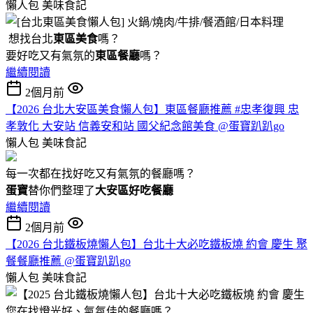
懶人包
美味食記
想找台北
東區美食
嗎？
要好吃又有氣氛的
東區餐廳
嗎？
繼續閱讀
2個月前
【2026 台北大安區美食懶人包】東區餐廳推薦 #忠孝復興 忠
孝敦化 大安站 信義安和站 國父紀念館美食 @蛋寶趴趴go
懶人包
美味食記
每一次都在找好吃又有氣氛的餐廳嗎？
蛋寶
替你們整理了
大安區好吃餐廳
繼續閱讀
2個月前
【2026 台北鐵板燒懶人包】台北十大必吃鐵板燒 約會 慶生 聚
餐餐廳推薦 @蛋寶趴趴go
懶人包
美味食記
您在找燈光好、氣氛佳的餐廳嗎？