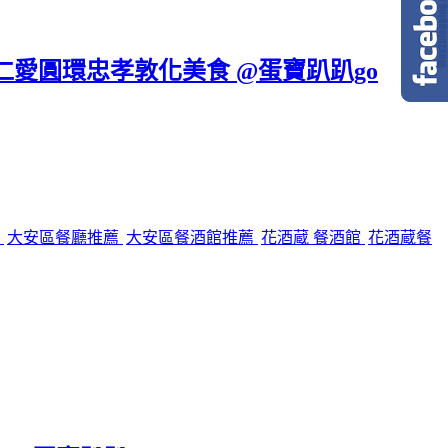
區仁愛圓環忠孝敦化美食 @蛋寶趴趴go
館
大安區餐廳推薦
大安區餐酒館推薦
花酒蔵 餐酒館
花酒蔵餐