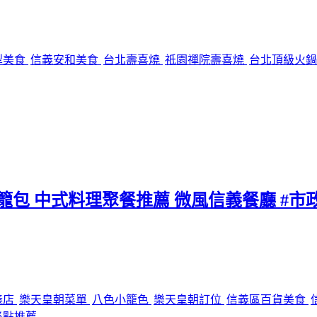
犁美食
信義安和美食
台北壽喜燒
祇園禪院壽喜燒
台北頂級火
小籠包 中式料理聚餐推薦 微風信義餐廳 #市
義店
樂天皇朝菜單
八色小籠色
樂天皇朝訂位
信義區百貨美食
必點推薦