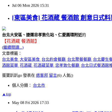
Jul
06
Mon
2026
15:31
[東區美食] 花酒蔵 餐酒館 創意日式
台北大安區、捷運忠孝敦化站、仁愛圓環附近
的
【花酒蔵 餐酒館】
(繼續閱讀...)
文章標籤：
台北美食
大安區美食
台北約會餐廳
台北聚餐餐廳
台北慶生
酒館菜單
花酒蔵
花酒蔵菜單
忠孝敦化餐廳
台北日式餐酒館
蛋寶趴趴go 發表在
痞客邦
留言
(6)
人氣(
)
個人分類：
台北市
▲top
May
08
Fri
2026
17:33