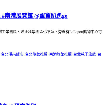
#南港展覽館 @蛋寶趴趴go
園區、汐止科學園區也不遠，旁邊有LaLaport購物中心可
餐
台北漢來飯店
台北旅館推薦
南港旅館推薦
台北親子旅館
台