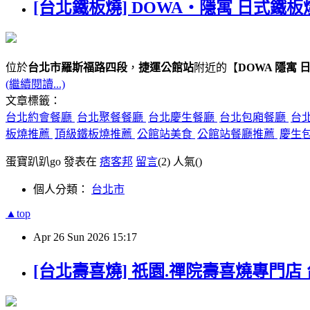
[台北鐵板燒] DOWA・隱寓 日式鐵板
位於
台北市羅斯福路四段
，
捷運公館站
附近的【
DOWA 隱寓 
(繼續閱讀...)
文章標籤：
台北約會餐廳
台北聚餐餐廳
台北慶生餐廳
台北包廂餐廳
台
板燒推薦
頂級鐵板燒推薦
公館站美食
公館站餐廳推薦
慶生
蛋寶趴趴go 發表在
痞客邦
留言
(2)
人氣(
)
個人分類：
台北市
▲top
Apr
26
Sun
2026
15:17
[台北壽喜燒] 祇園.禪院壽喜燒專門店 台