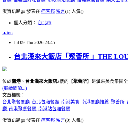
蛋寶趴趴go 發表在
痞客邦
留言
(1)
人氣(
)
個人分類：
台北市
▲top
Jul
09
Thu
2026
23:45
台北漢來大飯店「聚薈所 」THE LO
位於
南港
、
台北漢來大飯店
2樓的【
聚薈所
】是漢來美食集團全
(繼續閱讀...)
文章標籤：
台北聚餐餐廳
台北包廂餐廳
南港美食
南港餐廳推薦
聚薈所
廳
南港聚餐餐廳
南港站包廂餐廳
蛋寶趴趴go 發表在
痞客邦
留言
(0)
人氣(
)