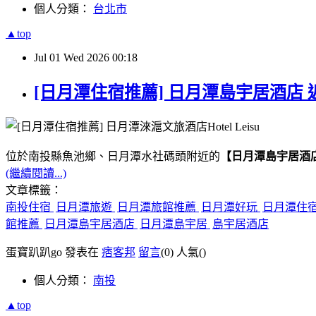
個人分類：
台北市
▲top
Jul
01
Wed
2026
00:18
[日月潭住宿推薦] 日月潭島宇居酒店 
位於南投縣魚池鄉、日月潭水社碼頭附近的
【日月潭島宇居酒
(繼續閱讀...)
文章標籤：
南投住宿
日月潭旅遊
日月潭旅館推薦
日月潭好玩
日月潭住
館推薦
日月潭島宇居酒店
日月潭島宇居
島宇居酒店
蛋寶趴趴go 發表在
痞客邦
留言
(0)
人氣(
)
個人分類：
南投
▲top