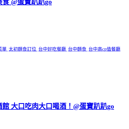
美食 @蛋寶趴趴go
菜單
太初麵食訂位
台中好吃餐廳
台中麵食
台中高cp值餐廳
區餐酒館 大口吃肉大口喝酒！@蛋寶趴趴go