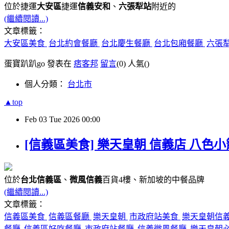
位於捷運
大安區
捷運
信義安和
、
六張犁站
附近的
(繼續閱讀...)
文章標籤：
大安區美食
台北約會餐廳
台北慶生餐廳
台北包廂餐廳
六張
蛋寶趴趴go 發表在
痞客邦
留言
(0)
人氣(
)
個人分類：
台北市
▲top
Feb
03
Tue
2026
00:00
[信義區美食] 樂天皇朝 信義店 八色
位於
台北信義區
、
微風信義
百貨4樓、新加坡的中餐品牌
(繼續閱讀...)
文章標籤：
信義區美食
信義區餐廳
樂天皇朝
市政府站美食
樂天皇朝信
餐廳
信義區好吃餐廳
市政府站餐廳
信義微風餐廳
樂天皇朝