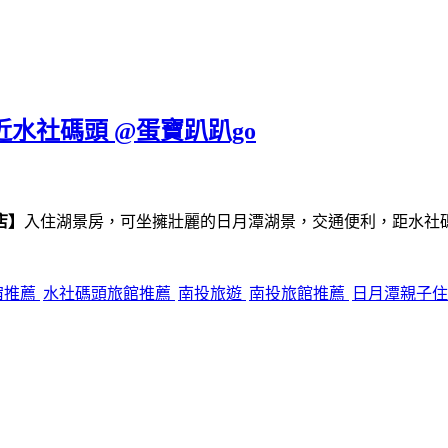
近水社碼頭 @蛋寶趴趴go
店】
入住湖景房，可坐擁壯麗的日月潭湖景，交通便利，距水社
宿推薦
水社碼頭旅館推薦
南投旅遊
南投旅館推薦
日月潭親子