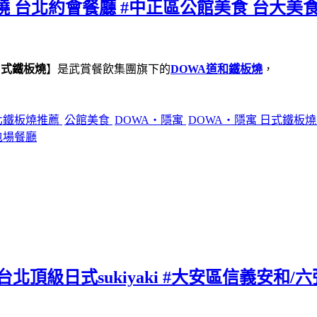
燒 台北約會餐廳 #中正區公館美食 台大美食
日式鐵板燒
】是武賞餐飲集團旗下的
DOWA道和鐵板燒
，
北鐵板燒推薦
公館美食
DOWA・隱寓
DOWA・隱寓 日式鐵板
包場餐廳
北頂級日式sukiyaki #大安區信義安和/