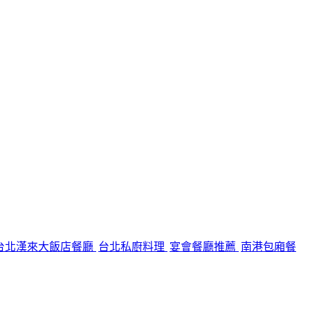
台北漢來大飯店餐廳
台北私廚料理
宴會餐廳推薦
南港包廂餐