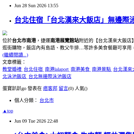
Jun
28
Sun
2026
13:55
台北住宿「台北漢來大飯店」無邊際泳池、
位於
台北市南港
，捷運
南港展覽館站
附近的【台北漢來大飯店】
逛街購物，飯店內有島語、教父牛排…等許多美食餐廳可享用
(繼續閱讀...)
文章標籤：
教堂婚禮
台北住宿
南港lalaport
南港美食
南港景點
台北漢來
北泳池飯店
台北無邊際泳池飯店
蛋寶趴趴go 發表在
痞客邦
留言
(0)
人氣(
)
個人分類：
台北市
▲top
Jun
09
Tue
2026
22:48