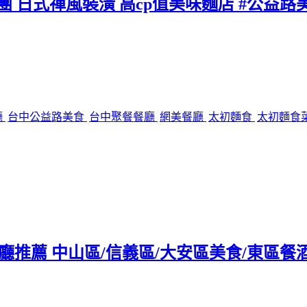
團 日式禪風裝潢 高cp值美味麵店 #公益路
廳
台中公益路美食
台中聚餐餐廳
網美餐廳
太初麵食
太初麵食
tro餐廳推薦 中山區/信義區/大安區美食/東