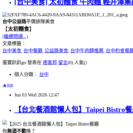
[台中美食] 太初麵食 牛肉麵 輕井澤集
台中公益路
平價排隊美食
【
太初麵食
】
(繼續閱讀...)
文章標籤：
台中美食
台中餐廳
公益路美食
台中牛肉麵推薦
台中約會餐
蛋寶趴趴go 發表在
痞客邦
留言
(0)
人氣(
)
個人分類：
台中
▲top
Jun
03
Wed
2026
12:47
【台北餐酒館懶人包】Taipei Bis
你
無酒不歡
嗎？