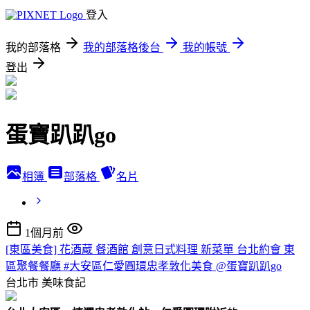
登入
我的部落格
我的部落格後台
我的帳號
登出
蛋寶趴趴go
相簿
部落格
名片
1個月前
[東區美食] 花酒蔵 餐酒館 創意日式料理 新菜單 台北約會 東
區聚餐餐廳 #大安區仁愛圓環忠孝敦化美食 @蛋寶趴趴go
台北市
美味食記