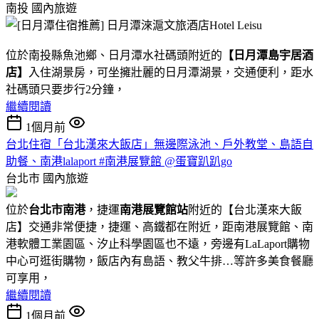
南投
國內旅遊
位於南投縣魚池鄉、日月潭水社碼頭附近的
【日月潭島宇居酒
店】
入住湖景房，可坐擁壯麗的日月潭湖景，交通便利，距水
社碼頭只要步行2分鐘，
繼續閱讀
1個月前
台北住宿「台北漢來大飯店」無邊際泳池、戶外教堂、島語自
助餐、南港lalaport #南港展覽館 @蛋寶趴趴go
台北市
國內旅遊
位於
台北市南港
，捷運
南港展覽館站
附近的【台北漢來大飯
店】交通非常便捷，捷運、高鐵都在附近，距南港展覽館、南
港軟體工業園區、汐止科學園區也不遠，旁邊有LaLaport購物
中心可逛街購物，飯店內有島語、教父牛排…等許多美食餐廳
可享用，
繼續閱讀
1個月前