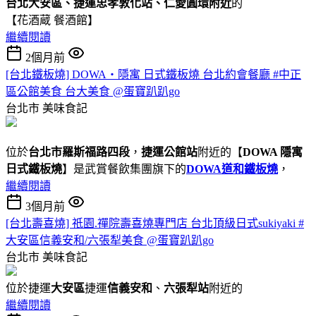
台北大安區、捷運忠孝敦化站、仁愛圓環附近
的
【花酒蔵 餐酒館】
繼續閱讀
2個月前
[台北鐵板燒] DOWA・隱寓 日式鐵板燒 台北約會餐廳 #中正
區公館美食 台大美食 @蛋寶趴趴go
台北市
美味食記
位於
台北市羅斯福路四段
，
捷運公館站
附近的【
DOWA 隱寓
日式鐵板燒
】是武賞餐飲集團旗下的
DOWA道和鐵板燒
，
繼續閱讀
3個月前
[台北壽喜燒] 祇園.禪院壽喜燒專門店 台北頂級日式sukiyaki #
大安區信義安和/六張犁美食 @蛋寶趴趴go
台北市
美味食記
位於捷運
大安區
捷運
信義安和
、
六張犁站
附近的
繼續閱讀