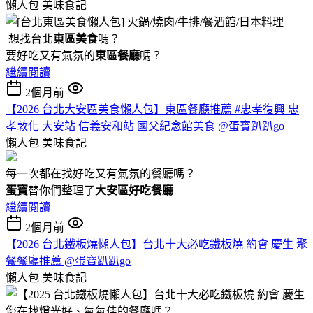
懶人包
美味食記
想找台北
東區美食
嗎？
要好吃又有氣氛的
東區餐廳
嗎？
繼續閱讀
2個月前
【2026 台北大安區美食懶人包】東區餐廳推薦 #忠孝復興 忠
孝敦化 大安站 信義安和站 國父紀念館美食 @蛋寶趴趴go
懶人包
美味食記
每一次都在找好吃又有氣氛的餐廳嗎？
蛋寶
替你們整理了
大安區好吃餐廳
繼續閱讀
2個月前
【2026 台北鐵板燒懶人包】台北十大必吃鐵板燒 約會 慶生 聚
餐餐廳推薦 @蛋寶趴趴go
懶人包
美味食記
您在找燈光好、氣氛佳的餐廳嗎？