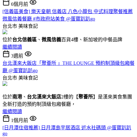
6個月前
[信義區美食] 樂天皇朝 信義店 八色小籠包 中式料理聚餐推薦
微風信義餐廳 #市政府站美食 @蛋寶趴趴go
台北市
美味食記
位於
台北信義區
、
微風信義
百貨4樓、新加坡的中餐品牌
繼續閱讀
3週前
台北漢來大飯店「聚薈所 」THE LOUNGE 預約制頂級包廂餐
廳 @蛋寶趴趴go
台北市
美味食記
位於
南港
、
台北漢來大飯店
2樓的【
聚薈所
】是漢來美食集團
全新打造的預約制頂級包廂餐廳，
繼續閱讀
1個月前
[日月潭住宿推薦] 日月潭島宇居酒店 近水社碼頭 @蛋寶趴趴
go