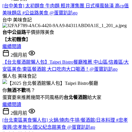
[台中美食] 太初麵食 牛肉麵 輕井澤集團 日式禪風裝潢 高cp值
美味麵店 #公益路美食 @蛋寶趴趴go
台中
美味食記
台中公益路
平價排隊美食
【
太初麵食
】
繼續閱讀
2個月前
【台北餐酒館懶人包】Taipei Bistro餐廳推薦 中山區/信義區/大
安區美食/東區餐酒館 大口吃肉大口喝酒！@蛋寶趴趴go
懶人包
美味食記
你
無酒不歡
嗎？
蛋寶要來推薦幾間不同風格的
台北
餐酒館
給大家
繼續閱讀
2個月前
[台北東區美食懶人包] 火鍋/燒肉/牛排/餐酒館/日本料理 #忠孝
復興/忠孝敦化/國父紀念館美食 @蛋寶趴趴go