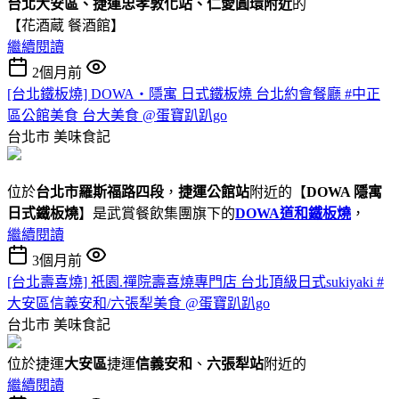
台北大安區、捷運忠孝敦化站、仁愛圓環附近
的
【花酒蔵 餐酒館】
繼續閱讀
2個月前
[台北鐵板燒] DOWA・隱寓 日式鐵板燒 台北約會餐廳 #中正
區公館美食 台大美食 @蛋寶趴趴go
台北市
美味食記
位於
台北市羅斯福路四段
，
捷運公館站
附近的【
DOWA 隱寓
日式鐵板燒
】是武賞餐飲集團旗下的
DOWA道和鐵板燒
，
繼續閱讀
3個月前
[台北壽喜燒] 祇園.禪院壽喜燒專門店 台北頂級日式sukiyaki #
大安區信義安和/六張犁美食 @蛋寶趴趴go
台北市
美味食記
位於捷運
大安區
捷運
信義安和
、
六張犁站
附近的
繼續閱讀