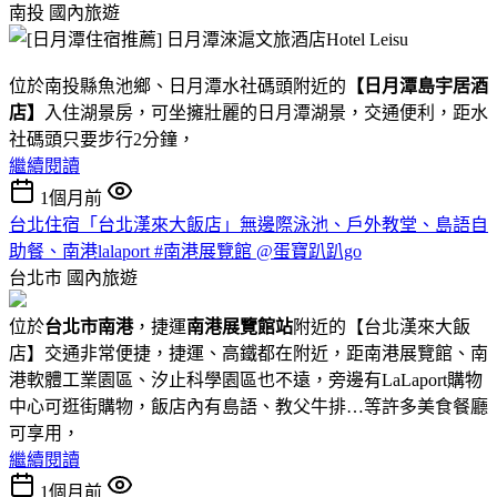
南投
國內旅遊
位於南投縣魚池鄉、日月潭水社碼頭附近的
【日月潭島宇居酒
店】
入住湖景房，可坐擁壯麗的日月潭湖景，交通便利，距水
社碼頭只要步行2分鐘，
繼續閱讀
1個月前
台北住宿「台北漢來大飯店」無邊際泳池、戶外教堂、島語自
助餐、南港lalaport #南港展覽館 @蛋寶趴趴go
台北市
國內旅遊
位於
台北市南港
，捷運
南港展覽館站
附近的【台北漢來大飯
店】交通非常便捷，捷運、高鐵都在附近，距南港展覽館、南
港軟體工業園區、汐止科學園區也不遠，旁邊有LaLaport購物
中心可逛街購物，飯店內有島語、教父牛排…等許多美食餐廳
可享用，
繼續閱讀
1個月前