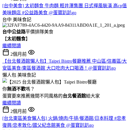
[台中美食] 太初麵食 牛肉麵 輕井澤集團 日式禪風裝潢 高cp值
美味麵店 #公益路美食 @蛋寶趴趴go
台中
美味食記
台中公益路
平價排隊美食
【
太初麵食
】
繼續閱讀
2個月前
【台北餐酒館懶人包】Taipei Bistro餐廳推薦 中山區/信義區/大
安區美食/東區餐酒館 大口吃肉大口喝酒！@蛋寶趴趴go
懶人包
美味食記
你
無酒不歡
嗎？
蛋寶要來推薦幾間不同風格的
台北
餐酒館
給大家
繼續閱讀
2個月前
[台北東區美食懶人包] 火鍋/燒肉/牛排/餐酒館/日本料理 #忠孝
復興/忠孝敦化/國父紀念館美食 @蛋寶趴趴go