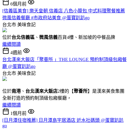
6個月前
[信義區美食] 樂天皇朝 信義店 八色小籠包 中式料理聚餐推薦
微風信義餐廳 #市政府站美食 @蛋寶趴趴go
台北市
美味食記
位於
台北信義區
、
微風信義
百貨4樓、新加坡的中餐品牌
繼續閱讀
4週前
台北漢來大飯店「聚薈所 」THE LOUNGE 預約制頂級包廂餐
廳 @蛋寶趴趴go
台北市
美味食記
位於
南港
、
台北漢來大飯店
2樓的【
聚薈所
】是漢來美食集團
全新打造的預約制頂級包廂餐廳，
繼續閱讀
1個月前
[日月潭住宿推薦] 日月潭島宇居酒店 近水社碼頭 @蛋寶趴趴
go