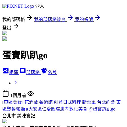
登入
我的部落格
我的部落格後台
我的帳號
登出
蛋寶趴趴go
相簿
部落格
名片
1個月前
[東區美食] 花酒蔵 餐酒館 創意日式料理 新菜單 台北約會 東
區聚餐餐廳 #大安區仁愛圓環忠孝敦化美食 @蛋寶趴趴go
台北市
美味食記