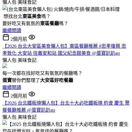
懶人包
美味食記
想找台北
東區美食
嗎？
要好吃又有氣氛的
東區餐廳
嗎？
繼續閱讀
2個月前
【2026 台北大安區美食懶人包】東區餐廳推薦 #忠孝復興 忠
孝敦化 大安站 信義安和站 國父紀念館美食 @蛋寶趴趴go
懶人包
美味食記
每一次都在找好吃又有氣氛的餐廳嗎？
蛋寶
替你們整理了
大安區好吃餐廳
繼續閱讀
2個月前
【2026 台北鐵板燒懶人包】台北十大必吃鐵板燒 約會 慶生 聚
餐餐廳推薦 @蛋寶趴趴go
懶人包
美味食記
您在找燈光好、氣氛佳的餐廳嗎？