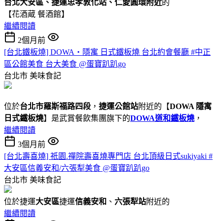
台北大安區、捷運忠孝敦化站、仁愛圓環附近
的
【花酒蔵 餐酒館】
繼續閱讀
2個月前
[台北鐵板燒] DOWA・隱寓 日式鐵板燒 台北約會餐廳 #中正
區公館美食 台大美食 @蛋寶趴趴go
台北市
美味食記
位於
台北市羅斯福路四段
，
捷運公館站
附近的【
DOWA 隱寓
日式鐵板燒
】是武賞餐飲集團旗下的
DOWA道和鐵板燒
，
繼續閱讀
3個月前
[台北壽喜燒] 祇園.禪院壽喜燒專門店 台北頂級日式sukiyaki #
大安區信義安和/六張犁美食 @蛋寶趴趴go
台北市
美味食記
位於捷運
大安區
捷運
信義安和
、
六張犁站
附近的
繼續閱讀