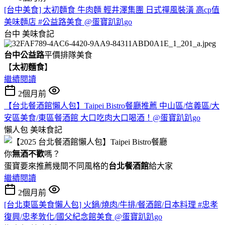
[台中美食] 太初麵食 牛肉麵 輕井澤集團 日式禪風裝潢 高cp值
美味麵店 #公益路美食 @蛋寶趴趴go
台中
美味食記
台中公益路
平價排隊美食
【
太初麵食
】
繼續閱讀
2個月前
【台北餐酒館懶人包】Taipei Bistro餐廳推薦 中山區/信義區/大
安區美食/東區餐酒館 大口吃肉大口喝酒！@蛋寶趴趴go
懶人包
美味食記
你
無酒不歡
嗎？
蛋寶要來推薦幾間不同風格的
台北
餐酒館
給大家
繼續閱讀
2個月前
[台北東區美食懶人包] 火鍋/燒肉/牛排/餐酒館/日本料理 #忠孝
復興/忠孝敦化/國父紀念館美食 @蛋寶趴趴go