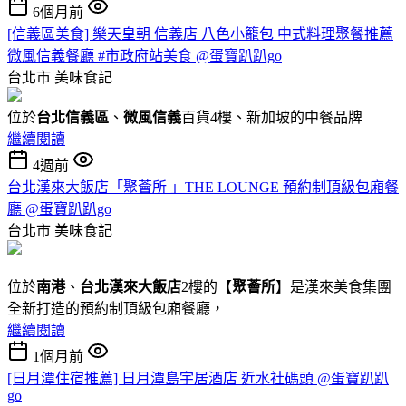
6個月前
[信義區美食] 樂天皇朝 信義店 八色小籠包 中式料理聚餐推薦
微風信義餐廳 #市政府站美食 @蛋寶趴趴go
台北市
美味食記
位於
台北信義區
、
微風信義
百貨4樓、新加坡的中餐品牌
繼續閱讀
4週前
台北漢來大飯店「聚薈所 」THE LOUNGE 預約制頂級包廂餐
廳 @蛋寶趴趴go
台北市
美味食記
位於
南港
、
台北漢來大飯店
2樓的【
聚薈所
】是漢來美食集團
全新打造的預約制頂級包廂餐廳，
繼續閱讀
1個月前
[日月潭住宿推薦] 日月潭島宇居酒店 近水社碼頭 @蛋寶趴趴
go