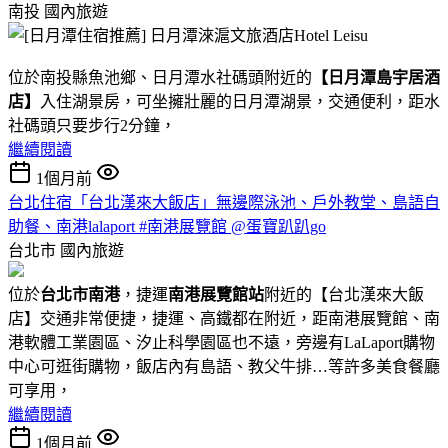
南投
國內旅遊
位於南投縣魚池鄉、日月潭水社碼頭附近的
【日月潭島宇居酒
店】
入住湖景房，可坐擁壯麗的日月潭湖景，交通便利，距水
社碼頭只要步行2分鐘，
繼續閱讀
1個月前
台北住宿「台北漢來大飯店」無邊際泳池、戶外教堂、島語自
助餐、南港lalaport #南港展覽館 @蛋寶趴趴go
台北市
國內旅遊
位於
台北市南港
，捷運
南港展覽館站
附近的【台北漢來大飯
店】交通非常便捷，捷運、高鐵都在附近，距南港展覽館、南
港軟體工業園區、汐止科學園區也不遠，旁邊有LaLaport購物
中心可逛街購物，飯店內有島語、教父牛排…等許多美食餐廳
可享用，
繼續閱讀
1個月前