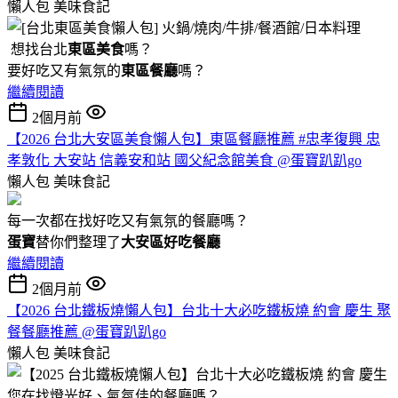
懶人包
美味食記
想找台北
東區美食
嗎？
要好吃又有氣氛的
東區餐廳
嗎？
繼續閱讀
2個月前
【2026 台北大安區美食懶人包】東區餐廳推薦 #忠孝復興 忠
孝敦化 大安站 信義安和站 國父紀念館美食 @蛋寶趴趴go
懶人包
美味食記
每一次都在找好吃又有氣氛的餐廳嗎？
蛋寶
替你們整理了
大安區好吃餐廳
繼續閱讀
2個月前
【2026 台北鐵板燒懶人包】台北十大必吃鐵板燒 約會 慶生 聚
餐餐廳推薦 @蛋寶趴趴go
懶人包
美味食記
您在找燈光好、氣氛佳的餐廳嗎？