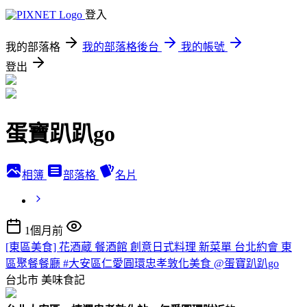
登入
我的部落格
我的部落格後台
我的帳號
登出
蛋寶趴趴go
相簿
部落格
名片
1個月前
[東區美食] 花酒蔵 餐酒館 創意日式料理 新菜單 台北約會 東
區聚餐餐廳 #大安區仁愛圓環忠孝敦化美食 @蛋寶趴趴go
台北市
美味食記