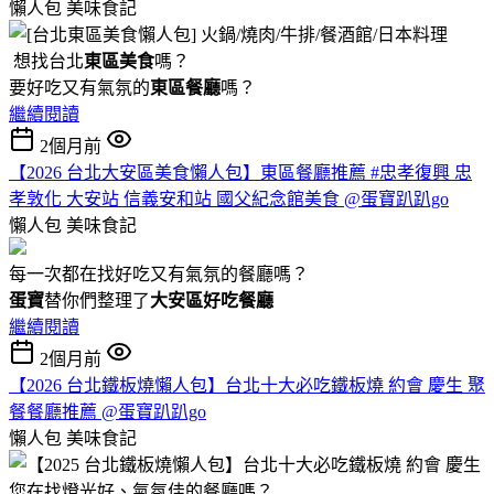
懶人包
美味食記
想找台北
東區美食
嗎？
要好吃又有氣氛的
東區餐廳
嗎？
繼續閱讀
2個月前
【2026 台北大安區美食懶人包】東區餐廳推薦 #忠孝復興 忠
孝敦化 大安站 信義安和站 國父紀念館美食 @蛋寶趴趴go
懶人包
美味食記
每一次都在找好吃又有氣氛的餐廳嗎？
蛋寶
替你們整理了
大安區好吃餐廳
繼續閱讀
2個月前
【2026 台北鐵板燒懶人包】台北十大必吃鐵板燒 約會 慶生 聚
餐餐廳推薦 @蛋寶趴趴go
懶人包
美味食記
您在找燈光好、氣氛佳的餐廳嗎？