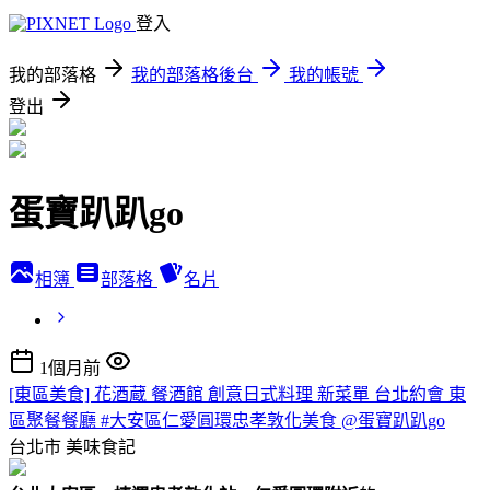
登入
我的部落格
我的部落格後台
我的帳號
登出
蛋寶趴趴go
相簿
部落格
名片
1個月前
[東區美食] 花酒蔵 餐酒館 創意日式料理 新菜單 台北約會 東
區聚餐餐廳 #大安區仁愛圓環忠孝敦化美食 @蛋寶趴趴go
台北市
美味食記