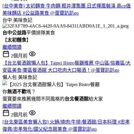
[台中美食] 太初麵食 牛肉麵 輕井澤集團 日式禪風裝潢 高cp值
美味麵店 #公益路美食 @蛋寶趴趴go
台中
美味食記
台中公益路
平價排隊美食
【
太初麵食
】
繼續閱讀
2個月前
【台北餐酒館懶人包】Taipei Bistro餐廳推薦 中山區/信義區/大
安區美食/東區餐酒館 大口吃肉大口喝酒！@蛋寶趴趴go
懶人包
美味食記
你
無酒不歡
嗎？
蛋寶要來推薦幾間不同風格的
台北
餐酒館
給大家
繼續閱讀
2個月前
[台北東區美食懶人包] 火鍋/燒肉/牛排/餐酒館/日本料理 #忠孝
復興/忠孝敦化/國父紀念館美食 @蛋寶趴趴go