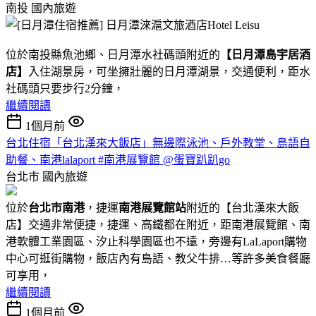
南投
國內旅遊
位於南投縣魚池鄉、日月潭水社碼頭附近的
【日月潭島宇居酒
店】
入住湖景房，可坐擁壯麗的日月潭湖景，交通便利，距水
社碼頭只要步行2分鐘，
繼續閱讀
1個月前
台北住宿「台北漢來大飯店」無邊際泳池、戶外教堂、島語自
助餐、南港lalaport #南港展覽館 @蛋寶趴趴go
台北市
國內旅遊
位於
台北市南港
，捷運
南港展覽館站
附近的【台北漢來大飯
店】交通非常便捷，捷運、高鐵都在附近，距南港展覽館、南
港軟體工業園區、汐止科學園區也不遠，旁邊有LaLaport購物
中心可逛街購物，飯店內有島語、教父牛排…等許多美食餐廳
可享用，
繼續閱讀
1個月前