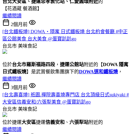
台北大安區、捷運忠孝敦化站、仁愛圓環附近
的
【花酒蔵 餐酒館】
繼續閱讀
2個月前
[台北鐵板燒] DOWA・隱寓 日式鐵板燒 台北約會餐廳 #中正
區公館美食 台大美食 @蛋寶趴趴go
台北市
美味食記
位於
台北市羅斯福路四段
，
捷運公館站
附近的【
DOWA 隱寓
日式鐵板燒
】是武賞餐飲集團旗下的
DOWA道和鐵板燒
，
繼續閱讀
3個月前
[台北壽喜燒] 祇園.禪院壽喜燒專門店 台北頂級日式sukiyaki #
大安區信義安和/六張犁美食 @蛋寶趴趴go
台北市
美味食記
位於捷運
大安區
捷運
信義安和
、
六張犁站
附近的
繼續閱讀