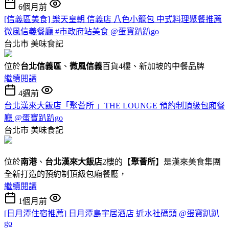
6個月前
[信義區美食] 樂天皇朝 信義店 八色小籠包 中式料理聚餐推薦
微風信義餐廳 #市政府站美食 @蛋寶趴趴go
台北市
美味食記
位於
台北信義區
、
微風信義
百貨4樓、新加坡的中餐品牌
繼續閱讀
4週前
台北漢來大飯店「聚薈所 」THE LOUNGE 預約制頂級包廂餐
廳 @蛋寶趴趴go
台北市
美味食記
位於
南港
、
台北漢來大飯店
2樓的【
聚薈所
】是漢來美食集團
全新打造的預約制頂級包廂餐廳，
繼續閱讀
1個月前
[日月潭住宿推薦] 日月潭島宇居酒店 近水社碼頭 @蛋寶趴趴
go