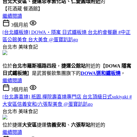
台北大安區、捷運忠孝敦化站、仁愛圓環附近
的
【花酒蔵 餐酒館】
繼續閱讀
3個月前
[台北鐵板燒] DOWA・隱寓 日式鐵板燒 台北約會餐廳 #中正
區公館美食 台大美食 @蛋寶趴趴go
台北市
美味食記
位於
台北市羅斯福路四段
，
捷運公館站
附近的【
DOWA 隱寓
日式鐵板燒
】是武賞餐飲集團旗下的
DOWA道和鐵板燒
，
繼續閱讀
3個月前
[台北壽喜燒] 祇園.禪院壽喜燒專門店 台北頂級日式sukiyaki #
大安區信義安和/六張犁美食 @蛋寶趴趴go
台北市
美味食記
位於捷運
大安區
捷運
信義安和
、
六張犁站
附近的
繼續閱讀