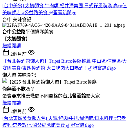
[台中美食] 太初麵食 牛肉麵 輕井澤集團 日式禪風裝潢 高cp值
美味麵店 #公益路美食 @蛋寶趴趴go
台中
美味食記
台中公益路
平價排隊美食
【
太初麵食
】
繼續閱讀
2個月前
【台北餐酒館懶人包】Taipei Bistro餐廳推薦 中山區/信義區/大
安區美食/東區餐酒館 大口吃肉大口喝酒！@蛋寶趴趴go
懶人包
美味食記
你
無酒不歡
嗎？
蛋寶要來推薦幾間不同風格的
台北
餐酒館
給大家
繼續閱讀
2個月前
[台北東區美食懶人包] 火鍋/燒肉/牛排/餐酒館/日本料理 #忠孝
復興/忠孝敦化/國父紀念館美食 @蛋寶趴趴go