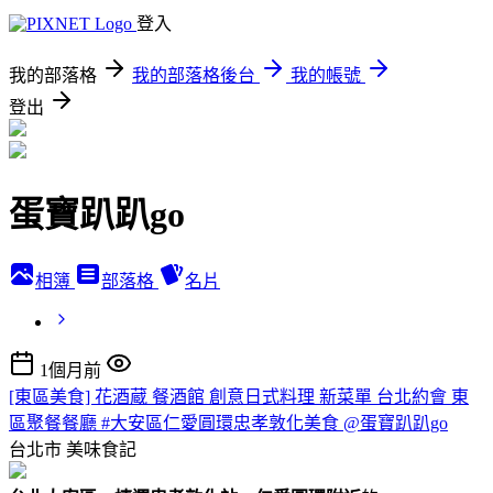
登入
我的部落格
我的部落格後台
我的帳號
登出
蛋寶趴趴go
相簿
部落格
名片
1個月前
[東區美食] 花酒蔵 餐酒館 創意日式料理 新菜單 台北約會 東
區聚餐餐廳 #大安區仁愛圓環忠孝敦化美食 @蛋寶趴趴go
台北市
美味食記