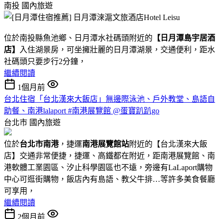
南投
國內旅遊
位於南投縣魚池鄉、日月潭水社碼頭附近的
【日月潭島宇居酒
店】
入住湖景房，可坐擁壯麗的日月潭湖景，交通便利，距水
社碼頭只要步行2分鐘，
繼續閱讀
1個月前
台北住宿「台北漢來大飯店」無邊際泳池、戶外教堂、島語自
助餐、南港lalaport #南港展覽館 @蛋寶趴趴go
台北市
國內旅遊
位於
台北市南港
，捷運
南港展覽館站
附近的【台北漢來大飯
店】交通非常便捷，捷運、高鐵都在附近，距南港展覽館、南
港軟體工業園區、汐止科學園區也不遠，旁邊有LaLaport購物
中心可逛街購物，飯店內有島語、教父牛排…等許多美食餐廳
可享用，
繼續閱讀
2個月前