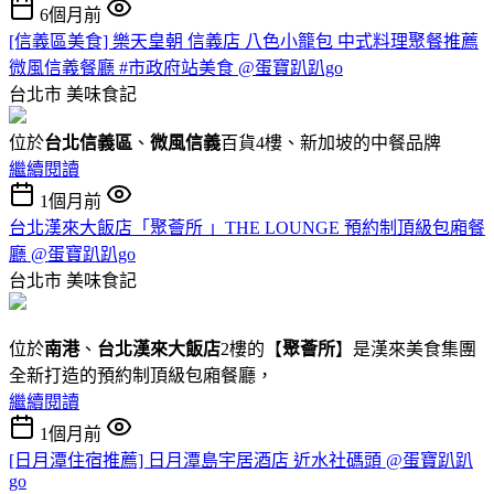
6個月前
[信義區美食] 樂天皇朝 信義店 八色小籠包 中式料理聚餐推薦
微風信義餐廳 #市政府站美食 @蛋寶趴趴go
台北市
美味食記
位於
台北信義區
、
微風信義
百貨4樓、新加坡的中餐品牌
繼續閱讀
1個月前
台北漢來大飯店「聚薈所 」THE LOUNGE 預約制頂級包廂餐
廳 @蛋寶趴趴go
台北市
美味食記
位於
南港
、
台北漢來大飯店
2樓的【
聚薈所
】是漢來美食集團
全新打造的預約制頂級包廂餐廳，
繼續閱讀
1個月前
[日月潭住宿推薦] 日月潭島宇居酒店 近水社碼頭 @蛋寶趴趴
go