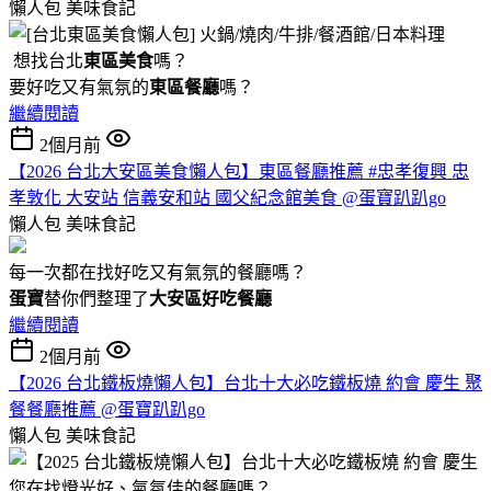
懶人包
美味食記
想找台北
東區美食
嗎？
要好吃又有氣氛的
東區餐廳
嗎？
繼續閱讀
2個月前
【2026 台北大安區美食懶人包】東區餐廳推薦 #忠孝復興 忠
孝敦化 大安站 信義安和站 國父紀念館美食 @蛋寶趴趴go
懶人包
美味食記
每一次都在找好吃又有氣氛的餐廳嗎？
蛋寶
替你們整理了
大安區好吃餐廳
繼續閱讀
2個月前
【2026 台北鐵板燒懶人包】台北十大必吃鐵板燒 約會 慶生 聚
餐餐廳推薦 @蛋寶趴趴go
懶人包
美味食記
您在找燈光好、氣氛佳的餐廳嗎？