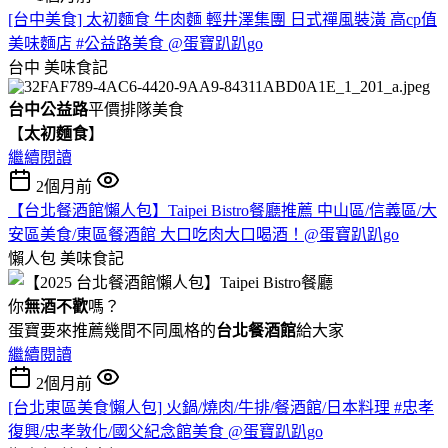
[台中美食] 太初麵食 牛肉麵 輕井澤集團 日式禪風裝潢 高cp值
美味麵店 #公益路美食 @蛋寶趴趴go
台中
美味食記
台中公益路
平價排隊美食
【
太初麵食
】
繼續閱讀
2個月前
【台北餐酒館懶人包】Taipei Bistro餐廳推薦 中山區/信義區/大
安區美食/東區餐酒館 大口吃肉大口喝酒！@蛋寶趴趴go
懶人包
美味食記
你
無酒不歡
嗎？
蛋寶要來推薦幾間不同風格的
台北
餐酒館
給大家
繼續閱讀
2個月前
[台北東區美食懶人包] 火鍋/燒肉/牛排/餐酒館/日本料理 #忠孝
復興/忠孝敦化/國父紀念館美食 @蛋寶趴趴go