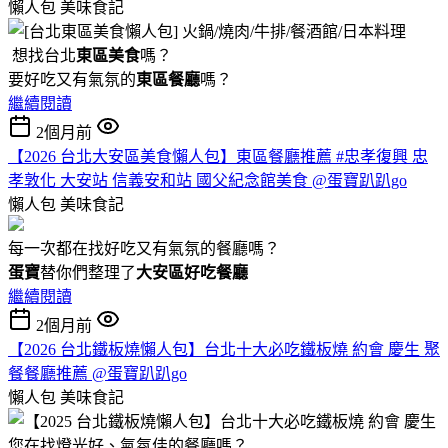
懶人包
美味食記
想找台北
東區美食
嗎？
要好吃又有氣氛的
東區餐廳
嗎？
繼續閱讀
2個月前
【2026 台北大安區美食懶人包】東區餐廳推薦 #忠孝復興 忠
孝敦化 大安站 信義安和站 國父紀念館美食 @蛋寶趴趴go
懶人包
美味食記
每一次都在找好吃又有氣氛的餐廳嗎？
蛋寶
替你們整理了
大安區好吃餐廳
繼續閱讀
2個月前
【2026 台北鐵板燒懶人包】台北十大必吃鐵板燒 約會 慶生 聚
餐餐廳推薦 @蛋寶趴趴go
懶人包
美味食記
您在找燈光好、氣氛佳的餐廳嗎？