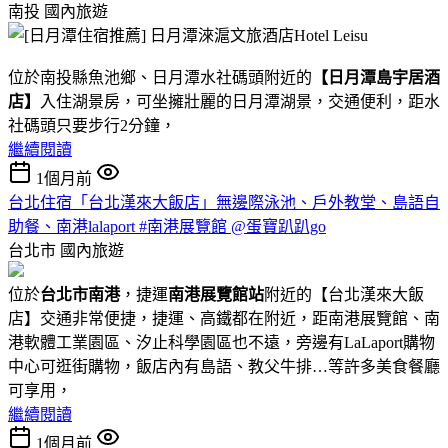
南投
國內旅遊
位於南投縣魚池鄉、日月潭水社碼頭附近的
【日月潭島宇居酒
店】
入住湖景房，可坐擁壯麗的日月潭湖景，交通便利，距水
社碼頭只要步行2分鐘，
繼續閱讀
1個月前
台北住宿「台北漢來大飯店」無邊際泳池、戶外教堂、島語自
助餐、南港lalaport #南港展覽館 @蛋寶趴趴go
台北市
國內旅遊
位於
台北市南港
，捷運
南港展覽館站
附近的【台北漢來大飯
店】交通非常便捷，捷運、高鐵都在附近，距南港展覽館、南
港軟體工業園區、汐止科學園區也不遠，旁邊有LaLaport購物
中心可逛街購物，飯店內有島語、教父牛排…等許多美食餐廳
可享用，
繼續閱讀
1個月前