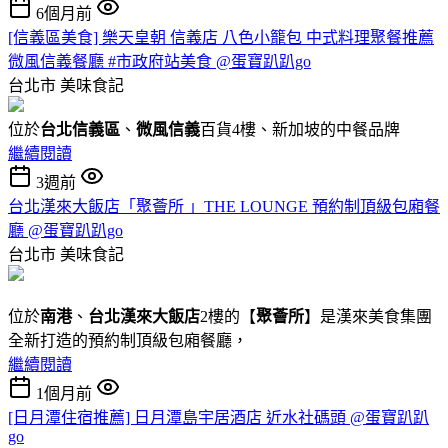
6個月前
[信義區美食] 樂天皇朝 信義店 八色小籠包 中式料理聚餐推薦
微風信義餐廳 #市政府站美食 @蛋寶趴趴go
台北市
美味食記
位於
台北信義區
、
微風信義
百貨4樓、新加坡的中餐品牌
繼續閱讀
3週前
台北漢來大飯店「聚薈所 」THE LOUNGE 預約制頂級包廂餐
廳 @蛋寶趴趴go
台北市
美味食記
位於
南港
、
台北漢來大飯店
2樓的【
聚薈所
】是漢來美食集團
全新打造的預約制頂級包廂餐廳，
繼續閱讀
1個月前
[日月潭住宿推薦] 日月潭島宇居酒店 近水社碼頭 @蛋寶趴趴
go