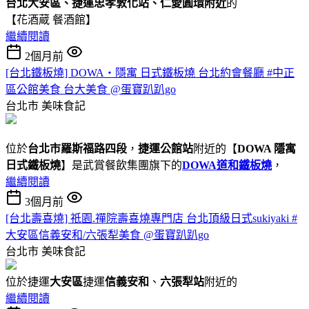
台北大安區、捷運忠孝敦化站、仁愛圓環附近
的
【花酒蔵 餐酒館】
繼續閱讀
2個月前
[台北鐵板燒] DOWA・隱寓 日式鐵板燒 台北約會餐廳 #中正
區公館美食 台大美食 @蛋寶趴趴go
台北市
美味食記
位於
台北市羅斯福路四段
，
捷運公館站
附近的【
DOWA 隱寓
日式鐵板燒
】是武賞餐飲集團旗下的
DOWA道和鐵板燒
，
繼續閱讀
3個月前
[台北壽喜燒] 祇園.禪院壽喜燒專門店 台北頂級日式sukiyaki #
大安區信義安和/六張犁美食 @蛋寶趴趴go
台北市
美味食記
位於捷運
大安區
捷運
信義安和
、
六張犁站
附近的
繼續閱讀