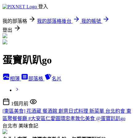
登入
我的部落格
我的部落格後台
我的帳號
登出
蛋寶趴趴go
相簿
部落格
名片
1個月前
[東區美食] 花酒蔵 餐酒館 創意日式料理 新菜單 台北約會 東
區聚餐餐廳 #大安區仁愛圓環忠孝敦化美食 @蛋寶趴趴go
台北市
美味食記