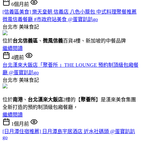
6個月前
[信義區美食] 樂天皇朝 信義店 八色小籠包 中式料理聚餐推薦
微風信義餐廳 #市政府站美食 @蛋寶趴趴go
台北市
美味食記
位於
台北信義區
、
微風信義
百貨4樓、新加坡的中餐品牌
繼續閱讀
4週前
台北漢來大飯店「聚薈所 」THE LOUNGE 預約制頂級包廂餐
廳 @蛋寶趴趴go
台北市
美味食記
位於
南港
、
台北漢來大飯店
2樓的【
聚薈所
】是漢來美食集團
全新打造的預約制頂級包廂餐廳，
繼續閱讀
1個月前
[日月潭住宿推薦] 日月潭島宇居酒店 近水社碼頭 @蛋寶趴趴
go