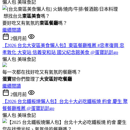
懶人包
美味食記
想找台北
東區美食
嗎？
要好吃又有氣氛的
東區餐廳
嗎？
繼續閱讀
2個月前
【2026 台北大安區美食懶人包】東區餐廳推薦 #忠孝復興 忠
孝敦化 大安站 信義安和站 國父紀念館美食 @蛋寶趴趴go
懶人包
美味食記
每一次都在找好吃又有氣氛的餐廳嗎？
蛋寶
替你們整理了
大安區好吃餐廳
繼續閱讀
2個月前
【2026 台北鐵板燒懶人包】台北十大必吃鐵板燒 約會 慶生 聚
餐餐廳推薦 @蛋寶趴趴go
懶人包
美味食記
您在找燈光好、氣氛佳的餐廳嗎？