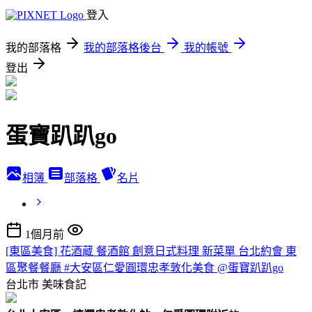
登入
我的部落格
我的部落格後台
我的帳號
登出
蛋寶趴趴go
相簿
部落格
名片
1個月前
[東區美食] 花酒蔵 餐酒館 創意日式料理 新菜單 台北約會 東
區聚餐餐廳 #大安區仁愛圓環忠孝敦化美食 @蛋寶趴趴go
台北市
美味食記