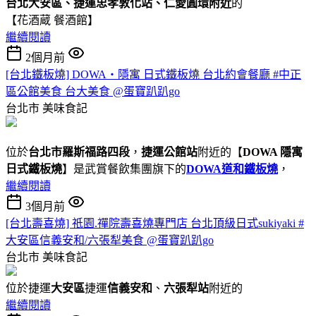
台北大安區、捷運忠孝敦化站、仁愛圓環附近
的
【花酒蔵 餐酒館】
繼續閱讀
2個月前
[台北鐵板燒] DOWA・隱寓 日式鐵板燒 台北約會餐廳 #中正
區公館美食 台大美食 @蛋寶趴趴go
台北市
美味食記
位於
台北市羅斯福路四段
，
捷運公館站
附近的【
DOWA 隱寓
日式鐵板燒
】是武賞餐飲集團旗下的
DOWA道和鐵板燒
，
繼續閱讀
3個月前
[台北壽喜燒] 祇園.禪院壽喜燒專門店 台北頂級日式sukiyaki #
大安區信義安和/六張犁美食 @蛋寶趴趴go
台北市
美味食記
位於捷運
大安區
捷運
信義安和
、
六張犁站
附近的
繼續閱讀