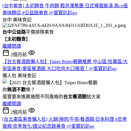
[台中美食] 太初麵食 牛肉麵 輕井澤集團 日式禪風裝潢 高cp值
美味麵店 #公益路美食 @蛋寶趴趴go
台中
美味食記
台中公益路
平價排隊美食
【
太初麵食
】
繼續閱讀
2個月前
【台北餐酒館懶人包】Taipei Bistro餐廳推薦 中山區/信義區/大
安區美食/東區餐酒館 大口吃肉大口喝酒！@蛋寶趴趴go
懶人包
美味食記
你
無酒不歡
嗎？
蛋寶要來推薦幾間不同風格的
台北
餐酒館
給大家
繼續閱讀
2個月前
[台北東區美食懶人包] 火鍋/燒肉/牛排/餐酒館/日本料理 #忠孝
復興/忠孝敦化/國父紀念館美食 @蛋寶趴趴go