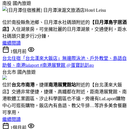
南投
國內旅遊
位於南投縣魚池鄉、日月潭水社碼頭附近的
【日月潭島宇居酒
店】
入住湖景房，可坐擁壯麗的日月潭湖景，交通便利，距水
社碼頭只要步行2分鐘，
繼續閱讀
1個月前
台北住宿「台北漢來大飯店」無邊際泳池、戶外教堂、島語自
助餐、南港lalaport #南港展覽館 @蛋寶趴趴go
台北市
國內旅遊
位於
台北市南港
，捷運
南港展覽館站
附近的【台北漢來大飯
店】交通非常便捷，捷運、高鐵都在附近，距南港展覽館、南
港軟體工業園區、汐止科學園區也不遠，旁邊有LaLaport購物
中心可逛街購物，飯店內有島語、教父牛排…等許多美食餐廳
可享用，
繼續閱讀
1個月前