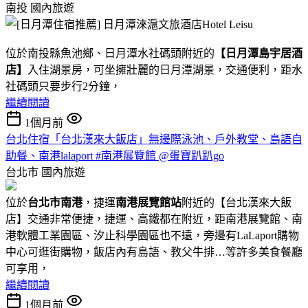
南投
國內旅遊
位於南投縣魚池鄉、日月潭水社碼頭附近的
【日月潭島宇居酒
店】
入住湖景房，可坐擁壯麗的日月潭湖景，交通便利，距水
社碼頭只要步行2分鐘，
繼續閱讀
1個月前
台北住宿「台北漢來大飯店」無邊際泳池、戶外教堂、島語自
助餐、南港lalaport #南港展覽館 @蛋寶趴趴go
台北市
國內旅遊
位於
台北市南港
，捷運
南港展覽館站
附近的【台北漢來大飯
店】交通非常便捷，捷運、高鐵都在附近，距南港展覽館、南
港軟體工業園區、汐止科學園區也不遠，旁邊有LaLaport購物
中心可逛街購物，飯店內有島語、教父牛排…等許多美食餐廳
可享用，
繼續閱讀
1個月前