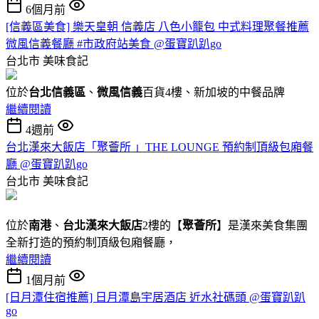
6個月前
[信義區美食] 樂天皇朝 信義店 八色小籠包 中式料理聚餐推薦
微風信義餐廳 #市政府站美食 @蛋寶趴趴go
台北市
美味食記
位於
台北信義區
、
微風信義
百貨4樓、新加坡的中餐品牌
繼續閱讀
4週前
台北漢來大飯店「聚薈所 」THE LOUNGE 預約制頂級包廂餐
廳 @蛋寶趴趴go
台北市
美味食記
位於
南港
、
台北漢來大飯店
2樓的【
聚薈所
】是漢來美食集團
全新打造的預約制頂級包廂餐廳，
繼續閱讀
1個月前
[日月潭住宿推薦] 日月潭島宇居酒店 近水社碼頭 @蛋寶趴趴
go