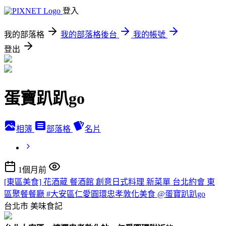
登入
我的部落格
我的部落格後台
我的帳號
登出
蛋寶趴趴go
相簿
部落格
名片
1個月前
[東區美食] 花酒蔵 餐酒館 創意日式料理 新菜單 台北約會 東
區聚餐餐廳 #大安區仁愛圓環忠孝敦化美食 @蛋寶趴趴go
台北市
美味食記