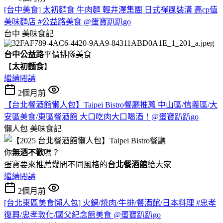
[台中美食] 太初麵食 牛肉麵 輕井澤集團 日式禪風裝潢 高cp值
美味麵店 #公益路美食 @蛋寶趴趴go
台中
美味食記
台中公益路
平價排隊美食
【
太初麵食
】
繼續閱讀
2個月前
【台北餐酒館懶人包】Taipei Bistro餐廳推薦 中山區/信義區/大
安區美食/東區餐酒館 大口吃肉大口喝酒！@蛋寶趴趴go
懶人包
美味食記
你
無酒不歡
嗎？
蛋寶要來推薦幾間不同風格的
台北
餐酒館
給大家
繼續閱讀
2個月前
[台北東區美食懶人包] 火鍋/燒肉/牛排/餐酒館/日本料理 #忠孝
復興/忠孝敦化/國父紀念館美食 @蛋寶趴趴go