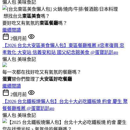
懶人包
美味食記
想找台北
東區美食
嗎？
要好吃又有氣氛的
東區餐廳
嗎？
繼續閱讀
2個月前
【2026 台北大安區美食懶人包】東區餐廳推薦 #忠孝復興 忠
孝敦化 大安站 信義安和站 國父紀念館美食 @蛋寶趴趴go
懶人包
美味食記
每一次都在找好吃又有氣氛的餐廳嗎？
蛋寶
替你們整理了
大安區好吃餐廳
繼續閱讀
2個月前
【2026 台北鐵板燒懶人包】台北十大必吃鐵板燒 約會 慶生 聚
餐餐廳推薦 @蛋寶趴趴go
懶人包
美味食記
您在找燈光好、氣氛佳的餐廳嗎？