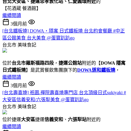
台北大安區、捷運忠孝敦化站、仁愛圓環附近
的
【花酒蔵 餐酒館】
繼續閱讀
3個月前
[台北鐵板燒] DOWA・隱寓 日式鐵板燒 台北約會餐廳 #中正
區公館美食 台大美食 @蛋寶趴趴go
台北市
美味食記
位於
台北市羅斯福路四段
，
捷運公館站
附近的【
DOWA 隱寓
日式鐵板燒
】是武賞餐飲集團旗下的
DOWA道和鐵板燒
，
繼續閱讀
3個月前
[台北壽喜燒] 祇園.禪院壽喜燒專門店 台北頂級日式sukiyaki #
大安區信義安和/六張犁美食 @蛋寶趴趴go
台北市
美味食記
位於捷運
大安區
捷運
信義安和
、
六張犁站
附近的
繼續閱讀