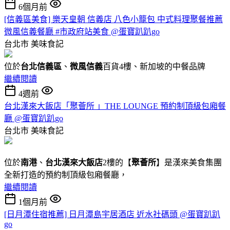
6個月前
[信義區美食] 樂天皇朝 信義店 八色小籠包 中式料理聚餐推薦
微風信義餐廳 #市政府站美食 @蛋寶趴趴go
台北市
美味食記
位於
台北信義區
、
微風信義
百貨4樓、新加坡的中餐品牌
繼續閱讀
4週前
台北漢來大飯店「聚薈所 」THE LOUNGE 預約制頂級包廂餐
廳 @蛋寶趴趴go
台北市
美味食記
位於
南港
、
台北漢來大飯店
2樓的【
聚薈所
】是漢來美食集團
全新打造的預約制頂級包廂餐廳，
繼續閱讀
1個月前
[日月潭住宿推薦] 日月潭島宇居酒店 近水社碼頭 @蛋寶趴趴
go