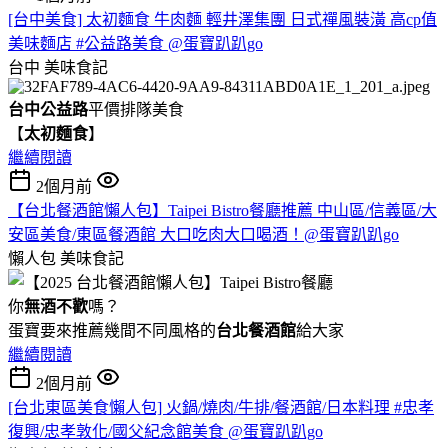
[台中美食] 太初麵食 牛肉麵 輕井澤集團 日式禪風裝潢 高cp值
美味麵店 #公益路美食 @蛋寶趴趴go
台中
美味食記
台中公益路
平價排隊美食
【
太初麵食
】
繼續閱讀
2個月前
【台北餐酒館懶人包】Taipei Bistro餐廳推薦 中山區/信義區/大
安區美食/東區餐酒館 大口吃肉大口喝酒！@蛋寶趴趴go
懶人包
美味食記
你
無酒不歡
嗎？
蛋寶要來推薦幾間不同風格的
台北
餐酒館
給大家
繼續閱讀
2個月前
[台北東區美食懶人包] 火鍋/燒肉/牛排/餐酒館/日本料理 #忠孝
復興/忠孝敦化/國父紀念館美食 @蛋寶趴趴go