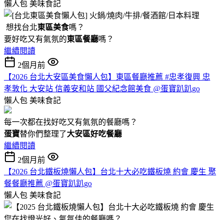
懶人包
美味食記
想找台北
東區美食
嗎？
要好吃又有氣氛的
東區餐廳
嗎？
繼續閱讀
2個月前
【2026 台北大安區美食懶人包】東區餐廳推薦 #忠孝復興 忠
孝敦化 大安站 信義安和站 國父紀念館美食 @蛋寶趴趴go
懶人包
美味食記
每一次都在找好吃又有氣氛的餐廳嗎？
蛋寶
替你們整理了
大安區好吃餐廳
繼續閱讀
2個月前
【2026 台北鐵板燒懶人包】台北十大必吃鐵板燒 約會 慶生 聚
餐餐廳推薦 @蛋寶趴趴go
懶人包
美味食記
您在找燈光好、氣氛佳的餐廳嗎？