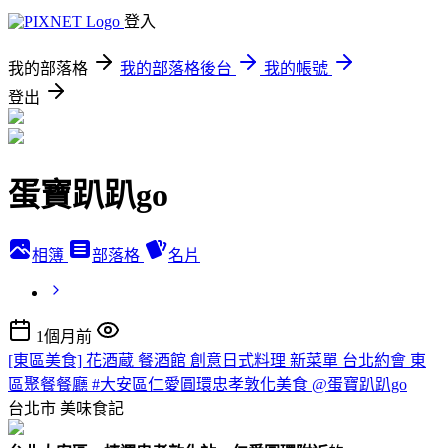
登入
我的部落格
我的部落格後台
我的帳號
登出
蛋寶趴趴go
相簿
部落格
名片
1個月前
[東區美食] 花酒蔵 餐酒館 創意日式料理 新菜單 台北約會 東
區聚餐餐廳 #大安區仁愛圓環忠孝敦化美食 @蛋寶趴趴go
台北市
美味食記