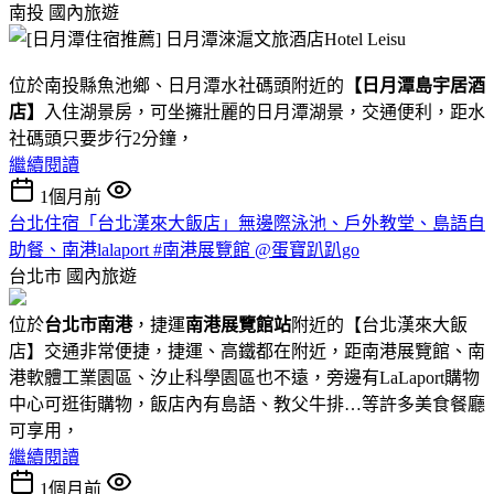
南投
國內旅遊
位於南投縣魚池鄉、日月潭水社碼頭附近的
【日月潭島宇居酒
店】
入住湖景房，可坐擁壯麗的日月潭湖景，交通便利，距水
社碼頭只要步行2分鐘，
繼續閱讀
1個月前
台北住宿「台北漢來大飯店」無邊際泳池、戶外教堂、島語自
助餐、南港lalaport #南港展覽館 @蛋寶趴趴go
台北市
國內旅遊
位於
台北市南港
，捷運
南港展覽館站
附近的【台北漢來大飯
店】交通非常便捷，捷運、高鐵都在附近，距南港展覽館、南
港軟體工業園區、汐止科學園區也不遠，旁邊有LaLaport購物
中心可逛街購物，飯店內有島語、教父牛排…等許多美食餐廳
可享用，
繼續閱讀
1個月前