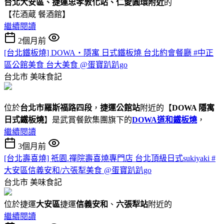
台北大安區、捷運忠孝敦化站、仁愛圓環附近
的
【花酒蔵 餐酒館】
繼續閱讀
2個月前
[台北鐵板燒] DOWA・隱寓 日式鐵板燒 台北約會餐廳 #中正
區公館美食 台大美食 @蛋寶趴趴go
台北市
美味食記
位於
台北市羅斯福路四段
，
捷運公館站
附近的【
DOWA 隱寓
日式鐵板燒
】是武賞餐飲集團旗下的
DOWA道和鐵板燒
，
繼續閱讀
3個月前
[台北壽喜燒] 祇園.禪院壽喜燒專門店 台北頂級日式sukiyaki #
大安區信義安和/六張犁美食 @蛋寶趴趴go
台北市
美味食記
位於捷運
大安區
捷運
信義安和
、
六張犁站
附近的
繼續閱讀