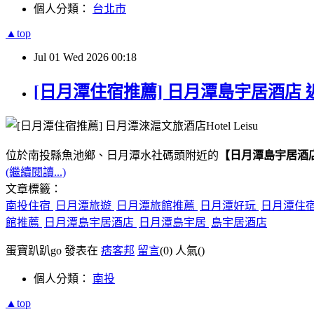
個人分類：
台北市
▲top
Jul
01
Wed
2026
00:18
[日月潭住宿推薦] 日月潭島宇居酒店 
位於南投縣魚池鄉、日月潭水社碼頭附近的
【日月潭島宇居酒
(繼續閱讀...)
文章標籤：
南投住宿
日月潭旅遊
日月潭旅館推薦
日月潭好玩
日月潭住
館推薦
日月潭島宇居酒店
日月潭島宇居
島宇居酒店
蛋寶趴趴go 發表在
痞客邦
留言
(0)
人氣(
)
個人分類：
南投
▲top