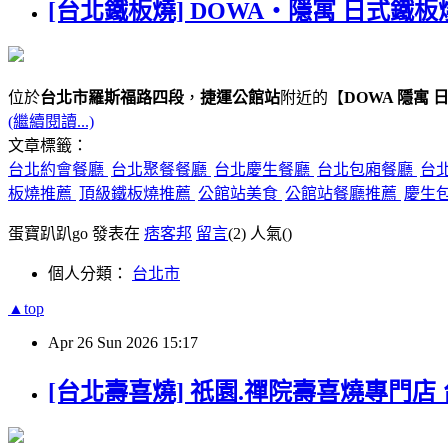
[台北鐵板燒] DOWA・隱寓 日式鐵板
位於
台北市羅斯福路四段
，
捷運公館站
附近的【
DOWA 隱寓 
(繼續閱讀...)
文章標籤：
台北約會餐廳
台北聚餐餐廳
台北慶生餐廳
台北包廂餐廳
台
板燒推薦
頂級鐵板燒推薦
公館站美食
公館站餐廳推薦
慶生
蛋寶趴趴go 發表在
痞客邦
留言
(2)
人氣(
)
個人分類：
台北市
▲top
Apr
26
Sun
2026
15:17
[台北壽喜燒] 祇園.禪院壽喜燒專門店 台