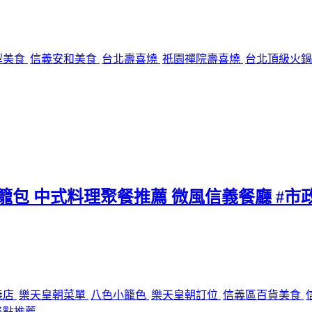
犁美食
信義安和美食
台北壽喜燒
祇園禪院壽喜燒
台北頂級火
小籠包 中式料理聚餐推薦 微風信義餐廳 #市
義店
樂天皇朝菜單
八色小籠色
樂天皇朝訂位
信義區百貨美食
必點推薦