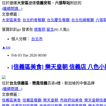
位於捷運
大安區
捷運
信義安和
、
六張犁站
附近的
(繼續閱讀...)
文章標籤：
大安區美食
台北約會餐廳
台北慶生餐廳
台北包廂餐廳
六張
蛋寶趴趴go 發表在
痞客邦
留言
(0)
人氣(
)
個人分類：
台北市
▲top
Feb
03
Tue
2026
00:00
[信義區美食] 樂天皇朝 信義店 八色
位於
台北信義區
、
微風信義
百貨4樓、新加坡的中餐品牌
(繼續閱讀...)
文章標籤：
信義區美食
信義區餐廳
樂天皇朝
市政府站美食
樂天皇朝信
餐廳
信義區好吃餐廳
市政府站餐廳
信義微風餐廳
樂天皇朝