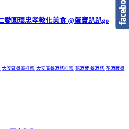
區仁愛圓環忠孝敦化美食 @蛋寶趴趴go
館
大安區餐廳推薦
大安區餐酒館推薦
花酒蔵 餐酒館
花酒蔵餐