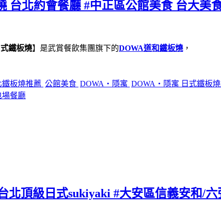
燒 台北約會餐廳 #中正區公館美食 台大美食
日式鐵板燒
】是武賞餐飲集團旗下的
DOWA道和鐵板燒
，
北鐵板燒推薦
公館美食
DOWA・隱寓
DOWA・隱寓 日式鐵板
包場餐廳
北頂級日式sukiyaki #大安區信義安和/