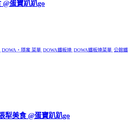
 @蛋寶趴趴go
燒
DOWA・隱寓 菜單
DOWA鐵板燒
DOWA鐵板燒菜單
公館鐵
六張犁美食 @蛋寶趴趴go