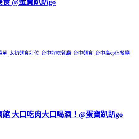
美食 @蛋寶趴趴go
菜單
太初麵食訂位
台中好吃餐廳
台中麵食
台中高cp值餐廳
區餐酒館 大口吃肉大口喝酒！@蛋寶趴趴go