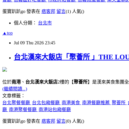
蛋寶趴趴go 發表在
痞客邦
留言
(1)
人氣(
)
個人分類：
台北市
▲top
Jul
09
Thu
2026
23:45
台北漢來大飯店「聚薈所 」THE LO
位於
南港
、
台北漢來大飯店
2樓的【
聚薈所
】是漢來美食集團全
(繼續閱讀...)
文章標籤：
台北聚餐餐廳
台北包廂餐廳
南港美食
南港餐廳推薦
聚薈所
廳
南港聚餐餐廳
南港站包廂餐廳
蛋寶趴趴go 發表在
痞客邦
留言
(0)
人氣(
)