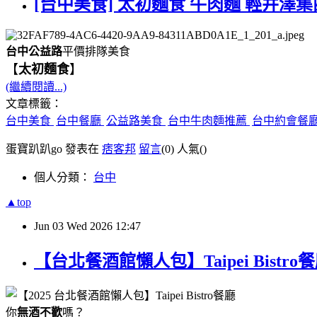
[台中美食] 太初麵食 牛肉麵 輕井澤集
台中公益路
平價排隊美食
【
太初麵食
】
(繼續閱讀...)
文章標籤：
台中美食
台中餐廳
公益路美食
台中牛肉麵推薦
台中約會餐
蛋寶趴趴go 發表在
痞客邦
留言
(0)
人氣(
)
個人分類：
台中
▲top
Jun
03
Wed
2026
12:47
【台北餐酒館懶人包】Taipei Bis
你
無酒不歡
嗎？