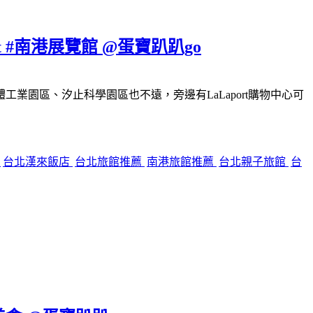
#南港展覽館 @蛋寶趴趴go
園區、汐止科學園區也不遠，旁邊有LaLaport購物中心可
餐
台北漢來飯店
台北旅館推薦
南港旅館推薦
台北親子旅館
台