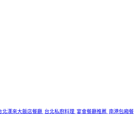
台北漢來大飯店餐廳
台北私廚料理
宴會餐廳推薦
南港包廂餐