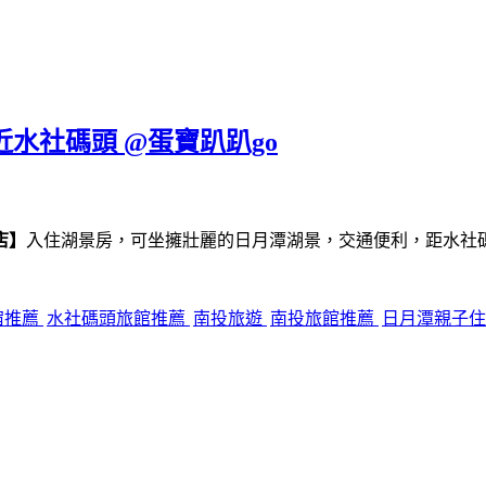
近水社碼頭 @蛋寶趴趴go
店】
入住湖景房，可坐擁壯麗的日月潭湖景，交通便利，距水社
宿推薦
水社碼頭旅館推薦
南投旅遊
南投旅館推薦
日月潭親子