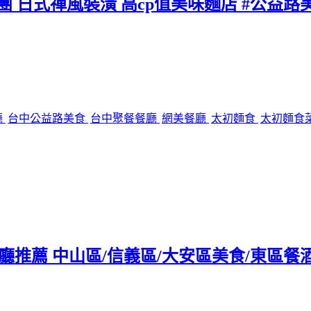
團 日式禪風裝潢 高cp值美味麵店 #公益路
廳
台中公益路美食
台中聚餐餐廳
網美餐廳
太初麵食
太初麵食
tro餐廳推薦 中山區/信義區/大安區美食/東