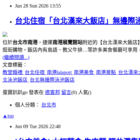
Jun
28
Sun
2026
13:55
台北住宿「台北漢來大飯店」無邊際泳池、
位於
台北市南港
，捷運
南港展覽館站
附近的【台北漢來大飯店】
逛街購物，飯店內有島語、教父牛排…等許多美食餐廳可享用
(繼續閱讀...)
文章標籤：
教堂婚禮
台北住宿
南港lalaport
南港美食
南港景點
台北漢來
北泳池飯店
台北無邊際泳池飯店
蛋寶趴趴go 發表在
痞客邦
留言
(0)
人氣(
)
個人分類：
台北市
▲top
Jun
09
Tue
2026
22:48