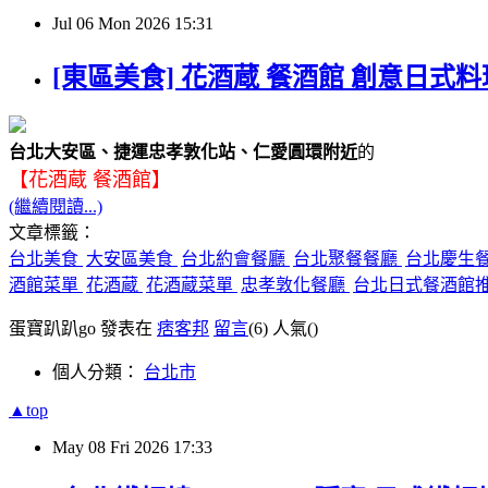
Jul
06
Mon
2026
15:31
[東區美食] 花酒蔵 餐酒館 創意日式
台北大安區、捷運忠孝敦化站、仁愛圓環附近
的
【花酒蔵 餐酒館】
(繼續閱讀...)
文章標籤：
台北美食
大安區美食
台北約會餐廳
台北聚餐餐廳
台北慶生
酒館菜單
花酒蔵
花酒蔵菜單
忠孝敦化餐廳
台北日式餐酒館
蛋寶趴趴go 發表在
痞客邦
留言
(6)
人氣(
)
個人分類：
台北市
▲top
May
08
Fri
2026
17:33