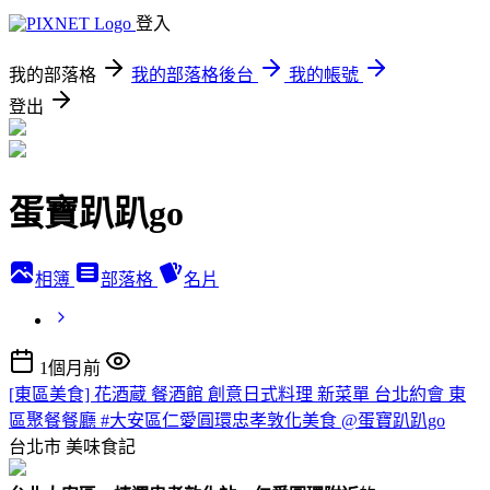
登入
我的部落格
我的部落格後台
我的帳號
登出
蛋寶趴趴go
相簿
部落格
名片
1個月前
[東區美食] 花酒蔵 餐酒館 創意日式料理 新菜單 台北約會 東
區聚餐餐廳 #大安區仁愛圓環忠孝敦化美食 @蛋寶趴趴go
台北市
美味食記