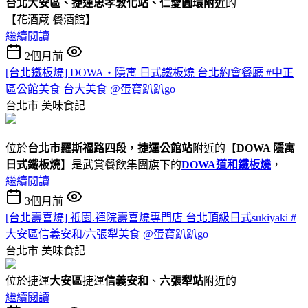
台北大安區、捷運忠孝敦化站、仁愛圓環附近
的
【花酒蔵 餐酒館】
繼續閱讀
2個月前
[台北鐵板燒] DOWA・隱寓 日式鐵板燒 台北約會餐廳 #中正
區公館美食 台大美食 @蛋寶趴趴go
台北市
美味食記
位於
台北市羅斯福路四段
，
捷運公館站
附近的【
DOWA 隱寓
日式鐵板燒
】是武賞餐飲集團旗下的
DOWA道和鐵板燒
，
繼續閱讀
3個月前
[台北壽喜燒] 祇園.禪院壽喜燒專門店 台北頂級日式sukiyaki #
大安區信義安和/六張犁美食 @蛋寶趴趴go
台北市
美味食記
位於捷運
大安區
捷運
信義安和
、
六張犁站
附近的
繼續閱讀