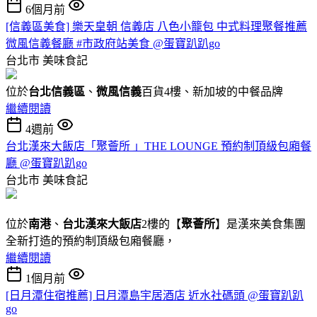
6個月前
[信義區美食] 樂天皇朝 信義店 八色小籠包 中式料理聚餐推薦
微風信義餐廳 #市政府站美食 @蛋寶趴趴go
台北市
美味食記
位於
台北信義區
、
微風信義
百貨4樓、新加坡的中餐品牌
繼續閱讀
4週前
台北漢來大飯店「聚薈所 」THE LOUNGE 預約制頂級包廂餐
廳 @蛋寶趴趴go
台北市
美味食記
位於
南港
、
台北漢來大飯店
2樓的【
聚薈所
】是漢來美食集團
全新打造的預約制頂級包廂餐廳，
繼續閱讀
1個月前
[日月潭住宿推薦] 日月潭島宇居酒店 近水社碼頭 @蛋寶趴趴
go