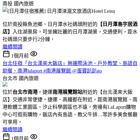
南投
國內旅遊
位於南投縣魚池鄉、日月潭水社碼頭附近的
【日月潭島宇居酒
店】
入住湖景房，可坐擁壯麗的日月潭湖景，交通便利，距水
社碼頭只要步行2分鐘，
繼續閱讀
1個月前
台北住宿「台北漢來大飯店」無邊際泳池、戶外教堂、島語自
助餐、南港lalaport #南港展覽館 @蛋寶趴趴go
台北市
國內旅遊
位於
台北市南港
，捷運
南港展覽館站
附近的【台北漢來大飯
店】交通非常便捷，捷運、高鐵都在附近，距南港展覽館、南
港軟體工業園區、汐止科學園區也不遠，旁邊有LaLaport購物
中心可逛街購物，飯店內有島語、教父牛排…等許多美食餐廳
可享用，
繼續閱讀
1個月前