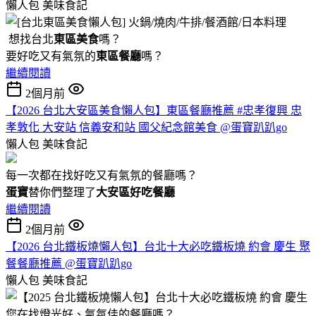
懶人包
美味食記
想找台北
東區美食
嗎？
要好吃又有氣氛的
東區餐廳
嗎？
繼續閱讀
2個月前
【2026 台北大安區美食懶人包】東區餐廳推薦 #忠孝復興 忠
孝敦化 大安站 信義安和站 國父紀念館美食 @蛋寶趴趴go
懶人包
美味食記
每一次都在找好吃又有氣氛的餐廳嗎？
蛋寶
替你們整理了
大安區好吃餐廳
繼續閱讀
2個月前
【2026 台北鐵板燒懶人包】台北十大必吃鐵板燒 約會 慶生 聚
餐餐廳推薦 @蛋寶趴趴go
懶人包
美味食記
您在找燈光好、氣氛佳的餐廳嗎？