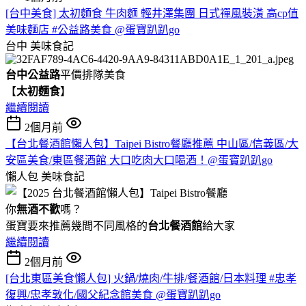
[台中美食] 太初麵食 牛肉麵 輕井澤集團 日式禪風裝潢 高cp值
美味麵店 #公益路美食 @蛋寶趴趴go
台中
美味食記
台中公益路
平價排隊美食
【
太初麵食
】
繼續閱讀
2個月前
【台北餐酒館懶人包】Taipei Bistro餐廳推薦 中山區/信義區/大
安區美食/東區餐酒館 大口吃肉大口喝酒！@蛋寶趴趴go
懶人包
美味食記
你
無酒不歡
嗎？
蛋寶要來推薦幾間不同風格的
台北
餐酒館
給大家
繼續閱讀
2個月前
[台北東區美食懶人包] 火鍋/燒肉/牛排/餐酒館/日本料理 #忠孝
復興/忠孝敦化/國父紀念館美食 @蛋寶趴趴go