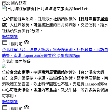
南投
國內旅遊
位於南投縣魚池鄉、日月潭水社碼頭附近的
【日月潭島宇居酒
店】
入住湖景房，可坐擁壯麗的日月潭湖景，交通便利，距水
社碼頭只要步行2分鐘，
繼續閱讀
1個月前
台北住宿「台北漢來大飯店」無邊際泳池、戶外教堂、島語自
助餐、南港lalaport #南港展覽館 @蛋寶趴趴go
台北市
國內旅遊
位於
台北市南港
，捷運
南港展覽館站
附近的【台北漢來大飯
店】交通非常便捷，捷運、高鐵都在附近，距南港展覽館、南
港軟體工業園區、汐止科學園區也不遠，旁邊有LaLaport購物
中心可逛街購物，飯店內有島語、教父牛排…等許多美食餐廳
可享用，
繼續閱讀
1個月前