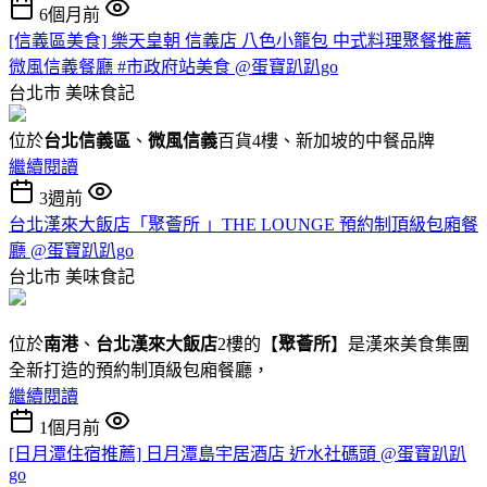
6個月前
[信義區美食] 樂天皇朝 信義店 八色小籠包 中式料理聚餐推薦
微風信義餐廳 #市政府站美食 @蛋寶趴趴go
台北市
美味食記
位於
台北信義區
、
微風信義
百貨4樓、新加坡的中餐品牌
繼續閱讀
3週前
台北漢來大飯店「聚薈所 」THE LOUNGE 預約制頂級包廂餐
廳 @蛋寶趴趴go
台北市
美味食記
位於
南港
、
台北漢來大飯店
2樓的【
聚薈所
】是漢來美食集團
全新打造的預約制頂級包廂餐廳，
繼續閱讀
1個月前
[日月潭住宿推薦] 日月潭島宇居酒店 近水社碼頭 @蛋寶趴趴
go