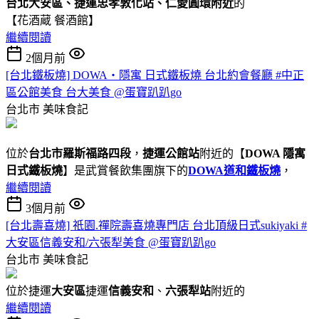
台北大安區、捷運忠孝敦化站、仁愛圓環附近
的
【花酒蔵 餐酒館】
繼續閱讀
2個月前
[台北鐵板燒] DOWA・隱寓 日式鐵板燒 台北約會餐廳 #中正
區公館美食 台大美食 @蛋寶趴趴go
台北市
美味食記
位於
台北市羅斯福路四段
，
捷運公館站
附近的【
DOWA 隱寓
日式鐵板燒
】是武賞餐飲集團旗下的
DOWA道和鐵板燒
，
繼續閱讀
3個月前
[台北壽喜燒] 祇園.禪院壽喜燒專門店 台北頂級日式sukiyaki #
大安區信義安和/六張犁美食 @蛋寶趴趴go
台北市
美味食記
位於捷運
大安區
捷運
信義安和
、
六張犁站
附近的
繼續閱讀