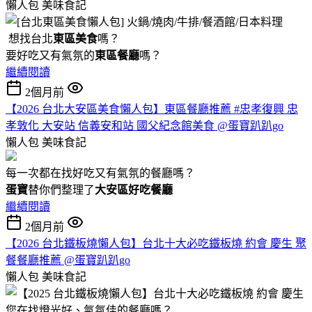
懶人包
美味食記
想找台北
東區美食
嗎？
要好吃又有氣氛的
東區餐廳
嗎？
繼續閱讀
2個月前
【2026 台北大安區美食懶人包】東區餐廳推薦 #忠孝復興 忠
孝敦化 大安站 信義安和站 國父紀念館美食 @蛋寶趴趴go
懶人包
美味食記
每一次都在找好吃又有氣氛的餐廳嗎？
蛋寶
替你們整理了
大安區好吃餐廳
繼續閱讀
2個月前
【2026 台北鐵板燒懶人包】台北十大必吃鐵板燒 約會 慶生 聚
餐餐廳推薦 @蛋寶趴趴go
懶人包
美味食記
您在找燈光好、氣氛佳的餐廳嗎？