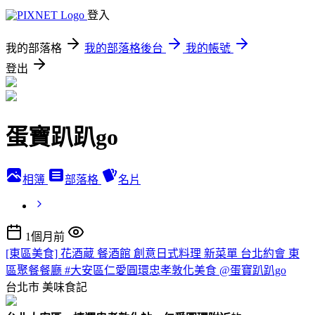
登入
我的部落格
我的部落格後台
我的帳號
登出
蛋寶趴趴go
相簿
部落格
名片
1個月前
[東區美食] 花酒蔵 餐酒館 創意日式料理 新菜單 台北約會 東
區聚餐餐廳 #大安區仁愛圓環忠孝敦化美食 @蛋寶趴趴go
台北市
美味食記