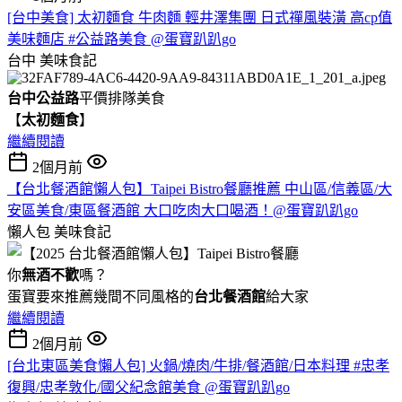
[台中美食] 太初麵食 牛肉麵 輕井澤集團 日式禪風裝潢 高cp值
美味麵店 #公益路美食 @蛋寶趴趴go
台中
美味食記
台中公益路
平價排隊美食
【
太初麵食
】
繼續閱讀
2個月前
【台北餐酒館懶人包】Taipei Bistro餐廳推薦 中山區/信義區/大
安區美食/東區餐酒館 大口吃肉大口喝酒！@蛋寶趴趴go
懶人包
美味食記
你
無酒不歡
嗎？
蛋寶要來推薦幾間不同風格的
台北
餐酒館
給大家
繼續閱讀
2個月前
[台北東區美食懶人包] 火鍋/燒肉/牛排/餐酒館/日本料理 #忠孝
復興/忠孝敦化/國父紀念館美食 @蛋寶趴趴go