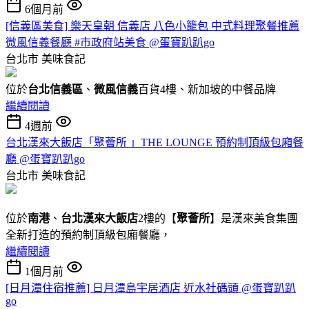
6個月前
[信義區美食] 樂天皇朝 信義店 八色小籠包 中式料理聚餐推薦
微風信義餐廳 #市政府站美食 @蛋寶趴趴go
台北市
美味食記
位於
台北信義區
、
微風信義
百貨4樓、新加坡的中餐品牌
繼續閱讀
4週前
台北漢來大飯店「聚薈所 」THE LOUNGE 預約制頂級包廂餐
廳 @蛋寶趴趴go
台北市
美味食記
位於
南港
、
台北漢來大飯店
2樓的【
聚薈所
】是漢來美食集團
全新打造的預約制頂級包廂餐廳，
繼續閱讀
1個月前
[日月潭住宿推薦] 日月潭島宇居酒店 近水社碼頭 @蛋寶趴趴
go