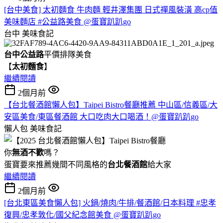
[台中美食] 太初麵食 牛肉麵 輕井澤集團 日式禪風裝潢 高cp值
美味麵店 #公益路美食 @蛋寶趴趴go
台中
美味食記
台中公益路
平價排隊美食
【
太初麵食
】
繼續閱讀
2個月前
【台北餐酒館懶人包】Taipei Bistro餐廳推薦 中山區/信義區/大
安區美食/東區餐酒館 大口吃肉大口喝酒！@蛋寶趴趴go
懶人包
美味食記
你
無酒不歡
嗎？
蛋寶要來推薦幾間不同風格的
台北
餐酒館
給大家
繼續閱讀
2個月前
[台北東區美食懶人包] 火鍋/燒肉/牛排/餐酒館/日本料理 #忠孝
復興/忠孝敦化/國父紀念館美食 @蛋寶趴趴go