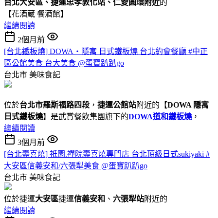
台北大安區、捷運忠孝敦化站、仁愛圓環附近
的
【花酒蔵 餐酒館】
繼續閱讀
2個月前
[台北鐵板燒] DOWA・隱寓 日式鐵板燒 台北約會餐廳 #中正
區公館美食 台大美食 @蛋寶趴趴go
台北市
美味食記
位於
台北市羅斯福路四段
，
捷運公館站
附近的【
DOWA 隱寓
日式鐵板燒
】是武賞餐飲集團旗下的
DOWA道和鐵板燒
，
繼續閱讀
3個月前
[台北壽喜燒] 祇園.禪院壽喜燒專門店 台北頂級日式sukiyaki #
大安區信義安和/六張犁美食 @蛋寶趴趴go
台北市
美味食記
位於捷運
大安區
捷運
信義安和
、
六張犁站
附近的
繼續閱讀