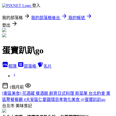
登入
我的部落格
我的部落格後台
我的帳號
登出
蛋寶趴趴go
相簿
部落格
名片
1個月前
[東區美食] 花酒蔵 餐酒館 創意日式料理 新菜單 台北約會 東
區聚餐餐廳 #大安區仁愛圓環忠孝敦化美食 @蛋寶趴趴go
台北市
美味食記