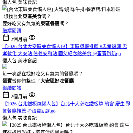
懶人包
美味食記
想找台北
東區美食
嗎？
要好吃又有氣氛的
東區餐廳
嗎？
繼續閱讀
2個月前
【2026 台北大安區美食懶人包】東區餐廳推薦 #忠孝復興 忠
孝敦化 大安站 信義安和站 國父紀念館美食 @蛋寶趴趴go
懶人包
美味食記
每一次都在找好吃又有氣氛的餐廳嗎？
蛋寶
替你們整理了
大安區好吃餐廳
繼續閱讀
2個月前
【2026 台北鐵板燒懶人包】台北十大必吃鐵板燒 約會 慶生 聚
餐餐廳推薦 @蛋寶趴趴go
懶人包
美味食記
您在找燈光好、氣氛佳的餐廳嗎？