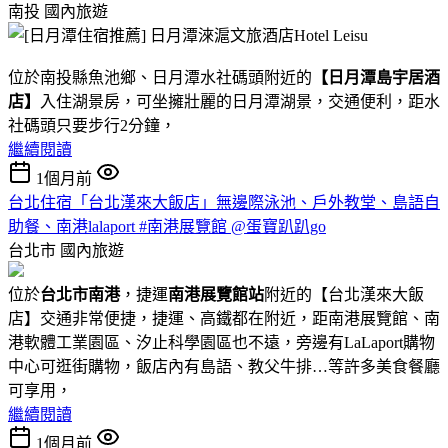
南投
國內旅遊
位於南投縣魚池鄉、日月潭水社碼頭附近的
【日月潭島宇居酒
店】
入住湖景房，可坐擁壯麗的日月潭湖景，交通便利，距水
社碼頭只要步行2分鐘，
繼續閱讀
1個月前
台北住宿「台北漢來大飯店」無邊際泳池、戶外教堂、島語自
助餐、南港lalaport #南港展覽館 @蛋寶趴趴go
台北市
國內旅遊
位於
台北市南港
，捷運
南港展覽館站
附近的【台北漢來大飯
店】交通非常便捷，捷運、高鐵都在附近，距南港展覽館、南
港軟體工業園區、汐止科學園區也不遠，旁邊有LaLaport購物
中心可逛街購物，飯店內有島語、教父牛排…等許多美食餐廳
可享用，
繼續閱讀
1個月前