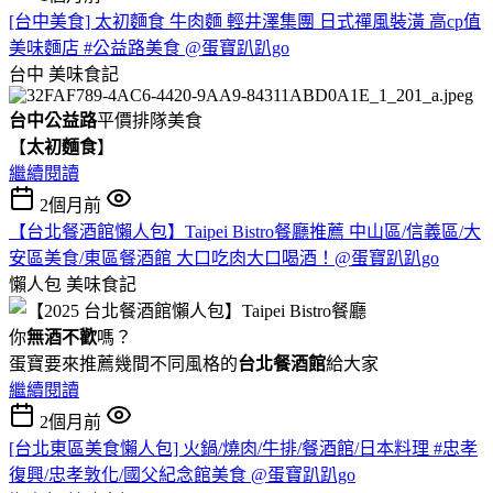
[台中美食] 太初麵食 牛肉麵 輕井澤集團 日式禪風裝潢 高cp值
美味麵店 #公益路美食 @蛋寶趴趴go
台中
美味食記
台中公益路
平價排隊美食
【
太初麵食
】
繼續閱讀
2個月前
【台北餐酒館懶人包】Taipei Bistro餐廳推薦 中山區/信義區/大
安區美食/東區餐酒館 大口吃肉大口喝酒！@蛋寶趴趴go
懶人包
美味食記
你
無酒不歡
嗎？
蛋寶要來推薦幾間不同風格的
台北
餐酒館
給大家
繼續閱讀
2個月前
[台北東區美食懶人包] 火鍋/燒肉/牛排/餐酒館/日本料理 #忠孝
復興/忠孝敦化/國父紀念館美食 @蛋寶趴趴go