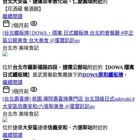
台北大安區、捷運忠孝敦化站、仁愛圓環附近
的
【花酒蔵 餐酒館】
繼續閱讀
2個月前
[台北鐵板燒] DOWA・隱寓 日式鐵板燒 台北約會餐廳 #中正
區公館美食 台大美食 @蛋寶趴趴go
台北市
美味食記
位於
台北市羅斯福路四段
，
捷運公館站
附近的【
DOWA 隱寓
日式鐵板燒
】是武賞餐飲集團旗下的
DOWA道和鐵板燒
，
繼續閱讀
3個月前
[台北壽喜燒] 祇園.禪院壽喜燒專門店 台北頂級日式sukiyaki #
大安區信義安和/六張犁美食 @蛋寶趴趴go
台北市
美味食記
位於捷運
大安區
捷運
信義安和
、
六張犁站
附近的
繼續閱讀