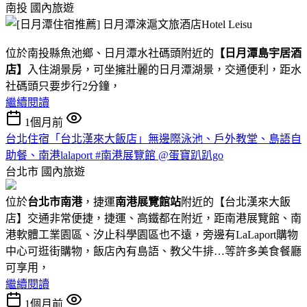
南投
國內旅遊
位於南投縣魚池鄉、日月潭水社碼頭附近的
【日月潭島宇居酒
店】
入住湖景房，可坐擁壯麗的日月潭湖景，交通便利，距水
社碼頭只要步行2分鐘，
繼續閱讀
1個月前
台北住宿「台北漢來大飯店」無邊際泳池、戶外教堂、島語自
助餐、南港lalaport #南港展覽館 @蛋寶趴趴go
台北市
國內旅遊
位於
台北市南港
，捷運
南港展覽館站
附近的【台北漢來大飯
店】交通非常便捷，捷運、高鐵都在附近，距南港展覽館、南
港軟體工業園區、汐止科學園區也不遠，旁邊有LaLaport購物
中心可逛街購物，飯店內有島語、教父牛排…等許多美食餐廳
可享用，
繼續閱讀
1個月前