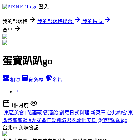
登入
我的部落格
我的部落格後台
我的帳號
登出
蛋寶趴趴go
相簿
部落格
名片
1個月前
[東區美食] 花酒蔵 餐酒館 創意日式料理 新菜單 台北約會 東
區聚餐餐廳 #大安區仁愛圓環忠孝敦化美食 @蛋寶趴趴go
台北市
美味食記