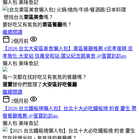
懶人包
美味食記
想找台北
東區美食
嗎？
要好吃又有氣氛的
東區餐廳
嗎？
繼續閱讀
2個月前
【2026 台北大安區美食懶人包】東區餐廳推薦 #忠孝復興 忠
孝敦化 大安站 信義安和站 國父紀念館美食 @蛋寶趴趴go
懶人包
美味食記
每一次都在找好吃又有氣氛的餐廳嗎？
蛋寶
替你們整理了
大安區好吃餐廳
繼續閱讀
2個月前
【2026 台北鐵板燒懶人包】台北十大必吃鐵板燒 約會 慶生 聚
餐餐廳推薦 @蛋寶趴趴go
懶人包
美味食記
您在找燈光好、氣氛佳的餐廳嗎？