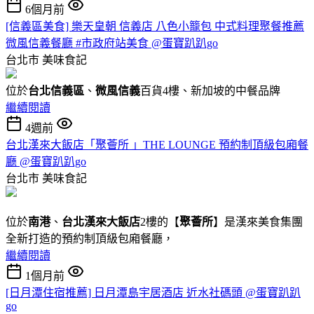
6個月前
[信義區美食] 樂天皇朝 信義店 八色小籠包 中式料理聚餐推薦
微風信義餐廳 #市政府站美食 @蛋寶趴趴go
台北市
美味食記
位於
台北信義區
、
微風信義
百貨4樓、新加坡的中餐品牌
繼續閱讀
4週前
台北漢來大飯店「聚薈所 」THE LOUNGE 預約制頂級包廂餐
廳 @蛋寶趴趴go
台北市
美味食記
位於
南港
、
台北漢來大飯店
2樓的【
聚薈所
】是漢來美食集團
全新打造的預約制頂級包廂餐廳，
繼續閱讀
1個月前
[日月潭住宿推薦] 日月潭島宇居酒店 近水社碼頭 @蛋寶趴趴
go