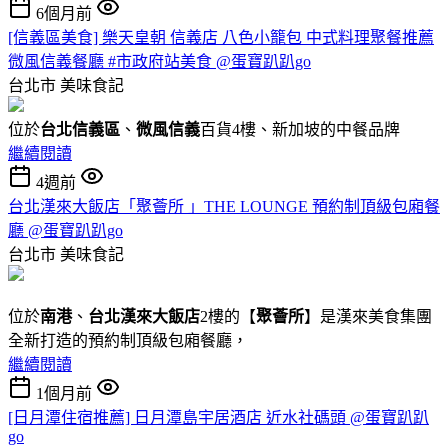
6個月前
[信義區美食] 樂天皇朝 信義店 八色小籠包 中式料理聚餐推薦
微風信義餐廳 #市政府站美食 @蛋寶趴趴go
台北市
美味食記
位於
台北信義區
、
微風信義
百貨4樓、新加坡的中餐品牌
繼續閱讀
4週前
台北漢來大飯店「聚薈所 」THE LOUNGE 預約制頂級包廂餐
廳 @蛋寶趴趴go
台北市
美味食記
位於
南港
、
台北漢來大飯店
2樓的【
聚薈所
】是漢來美食集團
全新打造的預約制頂級包廂餐廳，
繼續閱讀
1個月前
[日月潭住宿推薦] 日月潭島宇居酒店 近水社碼頭 @蛋寶趴趴
go