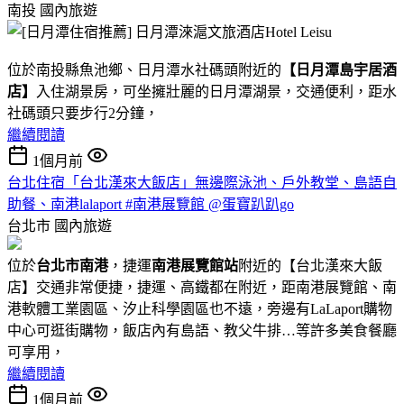
南投
國內旅遊
位於南投縣魚池鄉、日月潭水社碼頭附近的
【日月潭島宇居酒
店】
入住湖景房，可坐擁壯麗的日月潭湖景，交通便利，距水
社碼頭只要步行2分鐘，
繼續閱讀
1個月前
台北住宿「台北漢來大飯店」無邊際泳池、戶外教堂、島語自
助餐、南港lalaport #南港展覽館 @蛋寶趴趴go
台北市
國內旅遊
位於
台北市南港
，捷運
南港展覽館站
附近的【台北漢來大飯
店】交通非常便捷，捷運、高鐵都在附近，距南港展覽館、南
港軟體工業園區、汐止科學園區也不遠，旁邊有LaLaport購物
中心可逛街購物，飯店內有島語、教父牛排…等許多美食餐廳
可享用，
繼續閱讀
1個月前