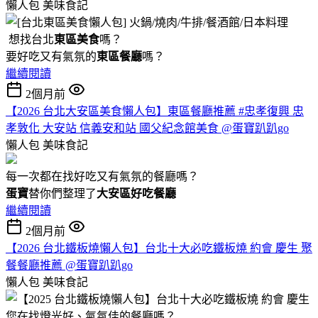
懶人包
美味食記
想找台北
東區美食
嗎？
要好吃又有氣氛的
東區餐廳
嗎？
繼續閱讀
2個月前
【2026 台北大安區美食懶人包】東區餐廳推薦 #忠孝復興 忠
孝敦化 大安站 信義安和站 國父紀念館美食 @蛋寶趴趴go
懶人包
美味食記
每一次都在找好吃又有氣氛的餐廳嗎？
蛋寶
替你們整理了
大安區好吃餐廳
繼續閱讀
2個月前
【2026 台北鐵板燒懶人包】台北十大必吃鐵板燒 約會 慶生 聚
餐餐廳推薦 @蛋寶趴趴go
懶人包
美味食記
您在找燈光好、氣氛佳的餐廳嗎？