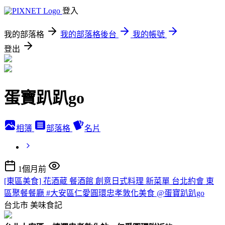
登入
我的部落格
我的部落格後台
我的帳號
登出
蛋寶趴趴go
相簿
部落格
名片
1個月前
[東區美食] 花酒蔵 餐酒館 創意日式料理 新菜單 台北約會 東
區聚餐餐廳 #大安區仁愛圓環忠孝敦化美食 @蛋寶趴趴go
台北市
美味食記