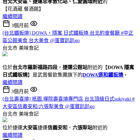
台北大安區、捷運忠孝敦化站、仁愛圓環附近
的
【花酒蔵 餐酒館】
繼續閱讀
3個月前
[台北鐵板燒] DOWA・隱寓 日式鐵板燒 台北約會餐廳 #中正
區公館美食 台大美食 @蛋寶趴趴go
台北市
美味食記
位於
台北市羅斯福路四段
，
捷運公館站
附近的【
DOWA 隱寓
日式鐵板燒
】是武賞餐飲集團旗下的
DOWA道和鐵板燒
，
繼續閱讀
3個月前
[台北壽喜燒] 祇園.禪院壽喜燒專門店 台北頂級日式sukiyaki #
大安區信義安和/六張犁美食 @蛋寶趴趴go
台北市
美味食記
位於捷運
大安區
捷運
信義安和
、
六張犁站
附近的
繼續閱讀