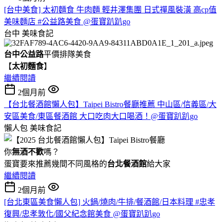
[台中美食] 太初麵食 牛肉麵 輕井澤集團 日式禪風裝潢 高cp值
美味麵店 #公益路美食 @蛋寶趴趴go
台中
美味食記
台中公益路
平價排隊美食
【
太初麵食
】
繼續閱讀
2個月前
【台北餐酒館懶人包】Taipei Bistro餐廳推薦 中山區/信義區/大
安區美食/東區餐酒館 大口吃肉大口喝酒！@蛋寶趴趴go
懶人包
美味食記
你
無酒不歡
嗎？
蛋寶要來推薦幾間不同風格的
台北
餐酒館
給大家
繼續閱讀
2個月前
[台北東區美食懶人包] 火鍋/燒肉/牛排/餐酒館/日本料理 #忠孝
復興/忠孝敦化/國父紀念館美食 @蛋寶趴趴go